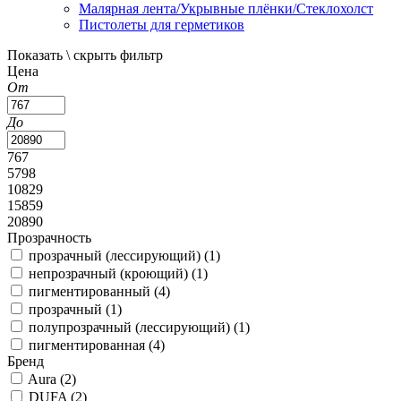
Малярная лента/Укрывные плёнки/Стеклохолст
Пистолеты для герметиков
Показать \ скрыть фильтр
Цена
От
До
767
5798
10829
15859
20890
Прозрачность
прозрачный (лессирующий) (
1
)
непрозрачный (кроющий) (
1
)
пигментированный (
4
)
прозрачный (
1
)
полупрозрачный (лессирующий) (
1
)
пигментированная (
4
)
Бренд
Aura (
2
)
DUFA (
2
)