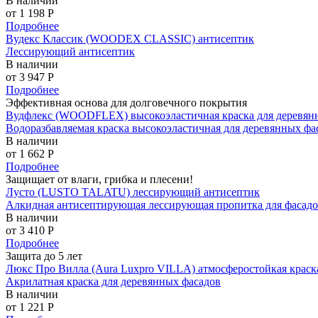
В наличии
от 1 198
P
Подробнее
Вудекс Классик (WOODEX CLASSIC) антисептик
Лессирующий антисептик
В наличии
от 3 947
P
Подробнее
Эффективная основа для долговечного покрытия
Вудфлекс (WOODFLEX) высокоэластичная краска для деревян
Водоразбавляемая краска высокоэластичная для деревянных фа
В наличии
от 1 662
P
Подробнее
Защищает от влаги, грибка и плесени!
Лусто (LUSTO TALATU) лессирующий антисептик
Алкидная антисептирующая лессирующая пропитка для фасад
В наличии
от 3 410
P
Подробнее
Защита до 5 лет
Люкс Про Вилла (Aura Luxpro VILLA) атмосферостойкая краск
Акрилатная краска для деревянных фасадов
В наличии
от 1 221
P