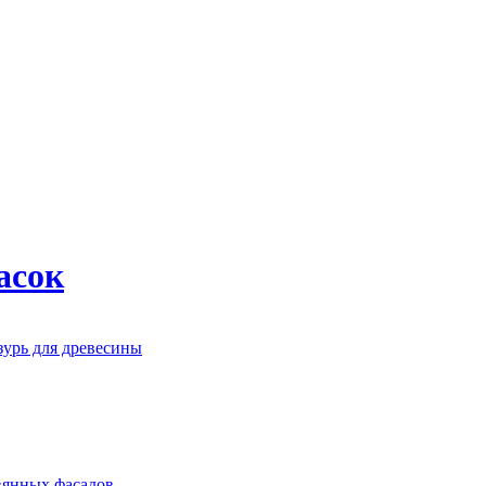
асок
зурь для древесины
евянных фасадов