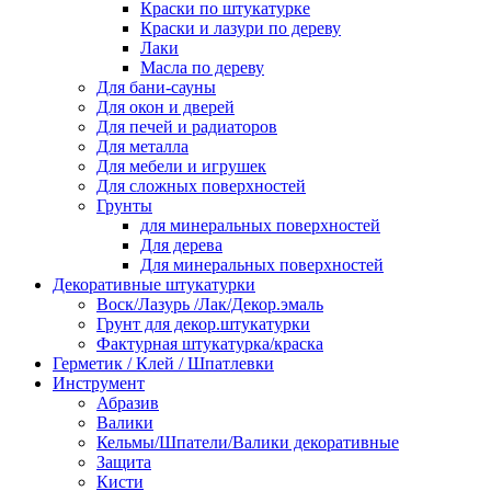
Краски по штукатурке
Краски и лазури по дереву
Лаки
Масла по дереву
Для бани-сауны
Для окон и дверей
Для печей и радиаторов
Для металла
Для мебели и игрушек
Для сложных поверхностей
Грунты
для минеральных поверхностей
Для дерева
Для минеральных поверхностей
Декоративные штукатурки
Воск/Лазурь /Лак/Декор.эмаль
Грунт для декор.штукатурки
Фактурная штукатурка/краска
Герметик / Клей / Шпатлевки
Инструмент
Абразив
Валики
Кельмы/Шпатели/Валики декоративные
Защита
Кисти