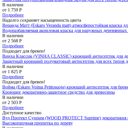
В наличии
от 1 759
P
Подробнее
Надолго сохраняет насыщенность цвета
Веранда Матт (Eskaro Veranda matt) атмосферостойкая краска д
Водоразбавляемая акриловая краска для наружных деревянных
В наличии
от 2 568
P
Подробнее
Подходит для бревен!
Винха Классик (VINHA CLASSIC) кроющий антисептик для де
Защитный кроющий полуматовый антисептик для всех типов д
В наличии
от 1 825
P
Подробнее
Подходит для бревен!
Войма (Eskaro Voima Peittosuoja) кроющий антисептик для бре
Кроющее декоративно-защитное средство для древесины
В наличии
от 2 503
P
Подробнее
Доступное качество
Вуд Протект Суприм (WOOD PROTECT Suprime) декоративня п
Высокопрочная пропитка по дереву