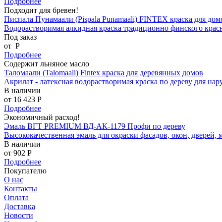
Подробнее
Подходит для бревен!
Писпала Пунамаали (Pispala Punamaali) FINTEX краска для дом
Водорастворимая алкидная краска традиционно финского крас
Под заказ
от
P
Подробнее
Содержит льняное масло
Таломаали (Talomaali) Fintex краска для деревянных домов
Акрилат - латексная водорастворимая краска по дереву для на
В наличии
от 16 423
P
Подробнее
Экономичный расход!
Эмаль ВГТ PREMIUM ВД-АК-1179 Профи по дереву
Высококачественная эмаль для окраски фасадов, окон, дверей,
В наличии
от 902
P
Подробнее
Покупателю
О нас
Контакты
Оплата
Доставка
Новости