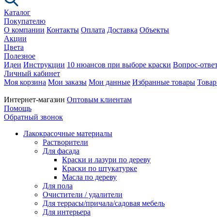
Каталог
Покупателю
О компании
Контакты
Оплата
Доставка
Объекты
Акции
Цвета
Полезное
Идеи
Инструкции
10 нюансов при выборе краски
Вопрос-отве
Личный кабинет
Моя корзина
Мои заказы
Мои данные
Избранные товары
Товар
Интернет-магазин
Оптовым клиентам
Помощь
Обратный звонок
Лакокрасочные материалы
Растворители
Для фасада
Краски и лазури по дереву
Краски по штукатурке
Масла по дереву
Для пола
Очистители / удалители
Для террасы/причала/садовая мебель
Для интерьера