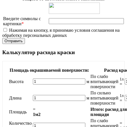
Введите символы с
картинки
*
Нажимая на кнопку, я принимаю условия соглашения на
обработку персональных данных
Калькулятор расхода краски
Площадь окрашиваемой поверхности:
Расход кра
По слабо
1л
Высота
м
впитывающей
=
поверхности
По сильно
1л
Длина
м
впитывающей
=
поверхности
=
Итого: расход дл
Площадь
1м2
площади
По слабо
Количество
=
впитывающей