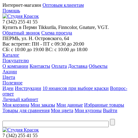
Интернет-магазин
Оптовым клиентам
Помощь
7
(342)
255 41 55
Купить в Перми Tikkurila, Finncolor, Gnature, VGT.
Обратный звонок
Схема проезда
ПЕРМЬ, ул. Н. Островского, 64
Вас встретят: ПН - ПТ
с 09:30 до 20:00
СБ:
с 10:00 до 19:00
ВС:
с 10:00 до 18:00
Каталог
Покупателю
О компании
Контакты
Оплата
Доставка
Объекты
Акции
Цвета
Полезное
Идеи
Инструкции
10 нюансов при выборе краски
Вопрос-
ответ
Личный кабинет
Моя корзина
Мои заказы
Мои данные
Избранные товары
Товары для сравнения
Мои цвета
Мои купоны
Выйти
7
(342)
255 41 55