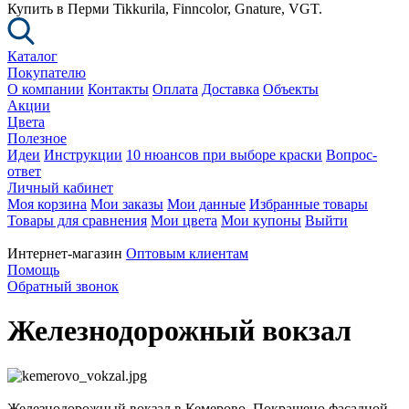
Купить в Перми Tikkurila, Finncolor, Gnature, VGT.
Каталог
Покупателю
О компании
Контакты
Оплата
Доставка
Объекты
Акции
Цвета
Полезное
Идеи
Инструкции
10 нюансов при выборе краски
Вопрос-
ответ
Личный кабинет
Моя корзина
Мои заказы
Мои данные
Избранные товары
Товары для сравнения
Мои цвета
Мои купоны
Выйти
Интернет-магазин
Оптовым клиентам
Помощь
Обратный звонок
Железнодорожный вокзал
Железнодорожный вокзал в Кемерово. Покрашено фасадной