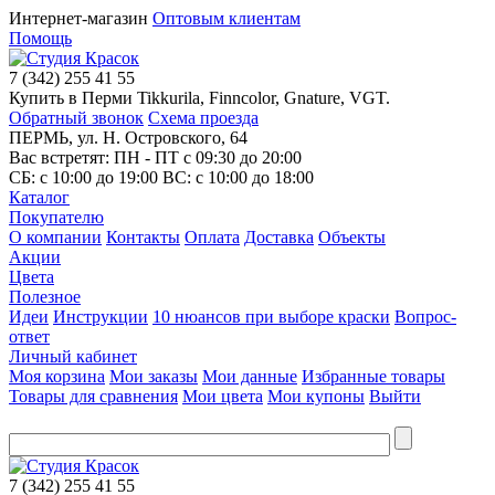
Интернет-магазин
Оптовым клиентам
Помощь
7
(342)
255 41 55
Купить в Перми Tikkurila, Finncolor, Gnature, VGT.
Обратный звонок
Схема проезда
ПЕРМЬ, ул. Н. Островского, 64
Вас встретят: ПН - ПТ
с 09:30 до 20:00
СБ:
с 10:00 до 19:00
ВС:
с 10:00 до 18:00
Каталог
Покупателю
О компании
Контакты
Оплата
Доставка
Объекты
Акции
Цвета
Полезное
Идеи
Инструкции
10 нюансов при выборе краски
Вопрос-
ответ
Личный кабинет
Моя корзина
Мои заказы
Мои данные
Избранные товары
Товары для сравнения
Мои цвета
Мои купоны
Выйти
7
(342)
255 41 55