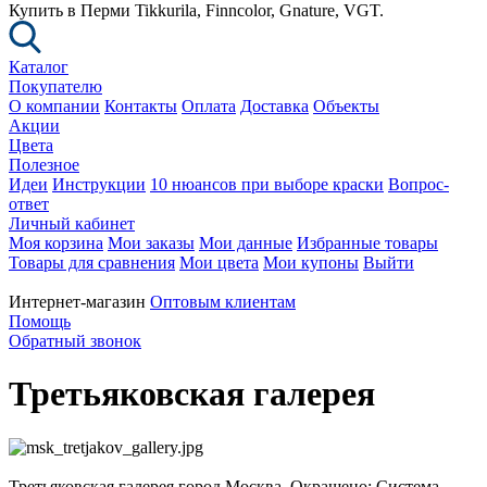
Купить в Перми Tikkurila, Finncolor, Gnature, VGT.
Каталог
Покупателю
О компании
Контакты
Оплата
Доставка
Объекты
Акции
Цвета
Полезное
Идеи
Инструкции
10 нюансов при выборе краски
Вопрос-
ответ
Личный кабинет
Моя корзина
Мои заказы
Мои данные
Избранные товары
Товары для сравнения
Мои цвета
Мои купоны
Выйти
Интернет-магазин
Оптовым клиентам
Помощь
Обратный звонок
Третьяковская галерея
Третьяковская галерея город Москва. Окрашено: Система