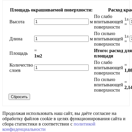
Площадь окрашиваемой поверхности:
Расход кра
По слабо
1л
Высота
м
впитывающей
=
поверхности
По сильно
1л
Длина
м
впитывающей
=
поверхности
=
Итого: расход дл
Площадь
1м2
площади
По слабо
Количество
=
впитывающей
слоев
1,0
поверхности
По сильно
=
впитывающей
2,1
поверхности
Продолжая использовать наш сайт, вы даёте согласие на
обработку файлов cookie в целях функционирования сайта и
сбора статистики в соответствии с
политикой
конфиденциальности