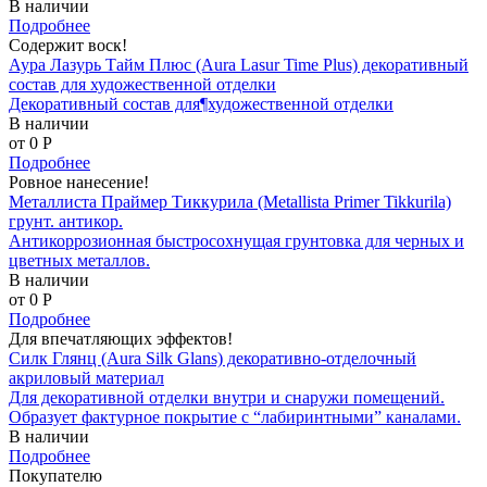
В наличии
Подробнее
Содержит воск!
Аура Лазурь Тайм Плюс (Aura Lasur Time Plus) декоративный
состав для художественной отделки
Декоративный состав для¶художественной отделки
В наличии
от 0
P
Подробнее
Ровное нанесение!
Металлиста Праймер Тиккурила (Metallista Primer Tikkurila)
грунт. антикор.
Антикоррозионная быстросохнущая грунтовка для черных и
цветных металлов.
В наличии
от 0
P
Подробнее
Для впечатляющих эффектов!
Силк Глянц (Aura Silk Glans) декоративно-отделочный
акриловый материал
Для декоративной отделки внутри и снаружи помещений.
Образует фактурное покрытие с “лабиринтными” каналами.
В наличии
Подробнее
Покупателю