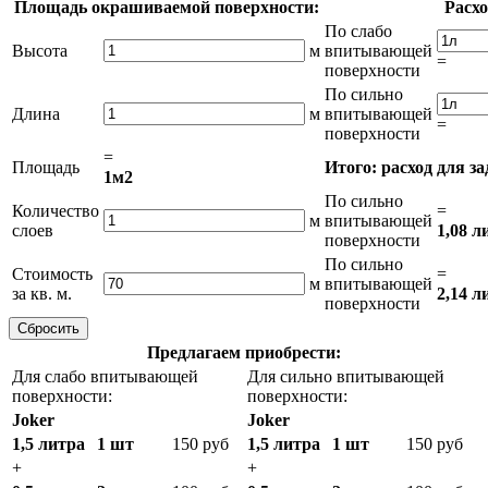
Площадь окрашиваемой поверхности:
Расхо
По слабо
Высота
м
впитывающей
=
поверхности
По сильно
Длина
м
впитывающей
=
поверхности
=
Площадь
Итого: расход для з
1м2
По сильно
Количество
=
м
впитывающей
слоев
1,08 л
поверхности
По сильно
Стоимость
=
м
впитывающей
за кв. м.
2,14 л
поверхности
Предлагаем приобрести:
Для слабо впитывающей
Для сильно впитывающей
поверхности:
поверхности:
Joker
Joker
1,5 литра
1 шт
150 руб
1,5 литра
1 шт
150 руб
+
+