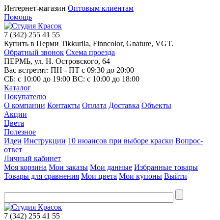
Интернет-магазин
Оптовым клиентам
Помощь
7
(342)
255 41 55
Купить в Перми Tikkurila, Finncolor, Gnature, VGT.
Обратный звонок
Схема проезда
ПЕРМЬ, ул. Н. Островского, 64
Вас встретят: ПН - ПТ
с 09:30 до 20:00
СБ:
с 10:00 до 19:00
ВС:
с 10:00 до 18:00
Каталог
Покупателю
О компании
Контакты
Оплата
Доставка
Объекты
Акции
Цвета
Полезное
Идеи
Инструкции
10 нюансов при выборе краски
Вопрос-
ответ
Личный кабинет
Моя корзина
Мои заказы
Мои данные
Избранные товары
Товары для сравнения
Мои цвета
Мои купоны
Выйти
7
(342)
255 41 55