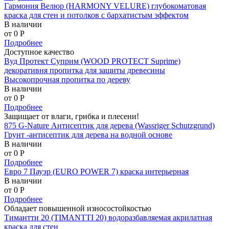
Гармония Велюр (HARMONY VELURE) глубокоматовая
краска для стен и потолков с бархатистым эффектом
В наличии
от 0
P
Подробнее
Доступное качество
Вуд Протект Суприм (WOOD PROTECT Suprime)
декоративня пропитка для защиты древесины
Высокопрочная пропитка по дереву
В наличии
от 0
P
Подробнее
Защищает от влаги, грибка и плесени!
875 G-Nature Антисептик для дерева (Wassriger Schutzgrund)
Грунт -антисептик для дерева на водной основе
В наличии
от 0
P
Подробнее
Евро 7 Пауэр (EURO POWER 7) краска интерьерная
В наличии
от 0
P
Подробнее
Обладает повышенной износостойкостью
Тимантти 20 (TIMANTTI 20) водоразбавляемая акрилатная
краска для стен