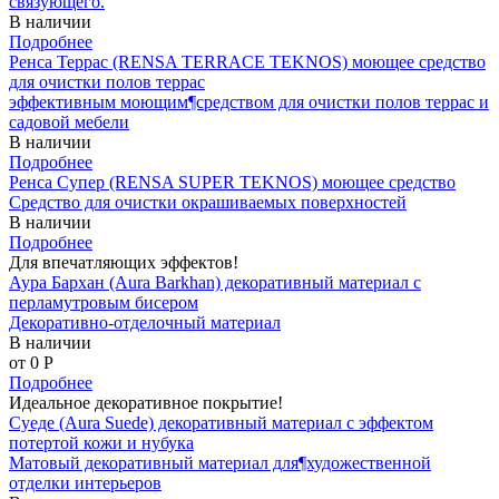
связующего.
В наличии
Подробнее
Ренса Террас (RENSA TERRACE TEKNOS) моющее средство
для очистки полов террас
эффективным моющим¶средством для очистки полов террас и
садовой мебели
В наличии
Подробнее
Ренса Супер (RENSA SUPER TEKNOS) моющее средство
Средство для очистки окрашиваемых поверхностей
В наличии
Подробнее
Для впечатляющих эффектов!
Аура Бархан (Aura Barkhan) декоративный материал с
перламутровым бисером
Декоративно-отделочный материал
В наличии
от 0
P
Подробнее
Идеальное декоративное покрытие!
Суеде (Aura Suede) декоративный материал с эффектом
потертой кожи и нубука
Матовый декоративный материал для¶художественной
отделки интерьеров