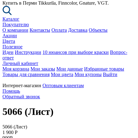
Купить в Перми Tikkurila, Finncolor, Gnature, VGT.
Каталог
Покупателю
О компании
Контакты
Оплата
Доставка
Объекты
Акции
Цвета
Полезное
Идеи
Инструкции
10 нюансов при выборе краски
Вопрос-
ответ
Личный кабинет
Моя корзина
Мои заказы
Мои данные
Избранные товары
Товары для сравнения
Мои цвета
Мои купоны
Выйти
Интернет-магазин
Оптовым клиентам
Помощь
Обратный звонок
5066 (Лист)
5066 (Лист)
1 900
P
900
P