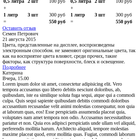
0,5 литра
2 шт
100 руб
0,5 литра
2 шт
100 руб
+
+
1 литр
3 шт
300 руб
1 литр
3 шт
300 руб
=
550 руб
=
550 руб
Оставить отзыв
Семен Петрович
21 августа 2015
Цвета, представленные на дисплее, воспроизведены
электронным способом. не заменяют оригинальные цвета, так
как на восприятие цвета влияют, среди прочих, такие
факторы, как структура поверхности, блеск и освещение.
Подробнее
Катерина
Вчера, 15.00
Lorem ipsum dolor sit amet, consectetur adipisicing elit. Vero
tempora accusamus quo libero debitis nesciunt doloribus, ab,
quibusdam, iste ea similique soluta fuga sequi, atque qui a commodi
culpa. Quis sequi sapiente quibusdam debitis commodi doloribus
accusantium recusandae velit animi molestias consequatur, non quia
at laborum quas, eos! Esse perspiciatis assumenda placeat quia,
voluptates nam amet tempora non odio. Accusamus necessitatibus
pariatur et non. Quia eos adipisci perspiciatis unde ullam vel aliquid,
perferendis mollitia harum. Architecto aliquid, tempore molestias
maxime placeat quod, error mollitia quas. Fugiat, commodi laborum