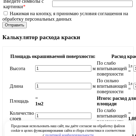
Введите символы с
картинки
*
Нажимая на кнопку, я принимаю условия соглашения на
обработку персональных данных
Калькулятор расхода краски
Площадь окрашиваемой поверхности:
Расход кра
По слабо
1л
Высота
м
впитывающей
=
поверхности
По сильно
1л
Длина
м
впитывающей
=
поверхности
=
Итого: расход дл
Площадь
1м2
площади
По слабо
Количество
=
впитывающей
слоев
1,0
поверхности
Продолжая использовать наш сайт, вы даёте согласие на обработку файлов
По сильно
=
cookie в целях функционирования сайта и сбора статистики в соответствии
впитывающей
с
политикой конфиденциальности