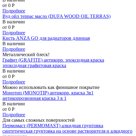
от 0
P
Подробнее
Вуд ойл террас масло (DUFA WOOD OIL TERRAS)
В наличии
от 0
P
Подробнее
Кисть ANZA GO для радиаторов длинная
В наличии
Подробнее
Металлический блеск!
Графит (GRAFITE) антикорр. эпоксидная краска
эпоксидная графитовая краска
В наличии
от 0
P
Подробнее
Можно использовать как финишное покрытие
Монотип (MONOTIP) антикорр. краска 3в1
антикоррозионная краска 3 в 1
В наличии
от 0
P
Подробнее
Для самых сложных поверхностей
Пермомаст (PERMOMAST) алкидная грунтовка
синтетическая грунтовка на основе растворителя и алкидного