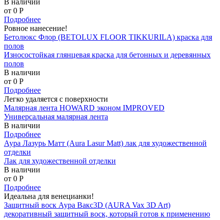
В наличии
от 0
P
Подробнее
Ровное нанесение!
Бетолюкс Флор (BETOLUX FLOOR TIKKURILA) краска для
полов
Износостойкая глянцевая краска для бетонных и деревянных
полов
В наличии
от 0
P
Подробнее
Легко удаляется с поверхности
Малярная лента HOWARD эконом IMPROVED
Универсальная малярная лента
В наличии
Подробнее
Аура Лазурь Матт (Aura Lasur Matt) лак для художественной
отделки
Лак для художественной отделки
В наличии
от 0
P
Подробнее
Идеальна для венецианки!
Защитный воск Аура Вакс3D (AURA Vax 3D Art)
декоративный защитный воск, который готов к применению