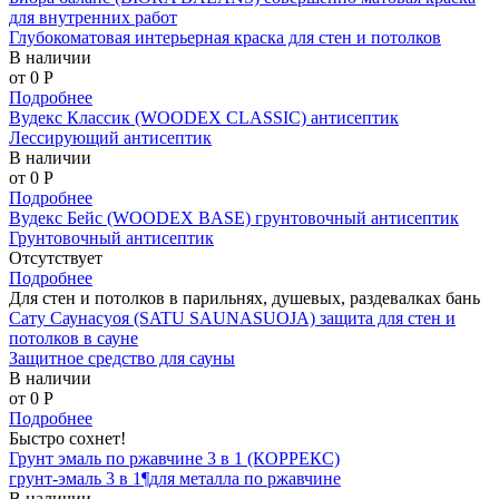
для внутренних работ
Глубокоматовая интерьерная краска для стен и потолков
В наличии
от 0
P
Подробнее
Вудекс Классик (WOODEX CLASSIC) антисептик
Лессирующий антисептик
В наличии
от 0
P
Подробнее
Вудекс Бейс (WOODEX BASE) грунтовочный антисептик
Грунтовочный антисептик
Отсутствует
Подробнее
Для стен и потолков в парильнях, душевых, раздевалках бань
Сату Саунасуоя (SATU SAUNASUOJA) защита для стен и
потолков в сауне
Защитное средство для сауны
В наличии
от 0
P
Подробнее
Быстро сохнет!
Грунт эмаль по ржавчине 3 в 1 (КОРРЕКС)
грунт-эмаль 3 в 1¶для металла по ржавчине
В наличии