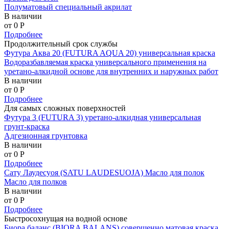
Полуматовый специальный акрилат
В наличии
от 0
P
Подробнее
Продолжительный срок службы
Футура Аква 20 (FUTURA AQUA 20) универсальная краска
Водоразбавляемая краска универсального применения на
уретано-алкидной основе для внутренних и наружных работ
В наличии
от 0
P
Подробнее
Для самых сложных поверхностей
Футура 3 (FUTURA 3) уретано-алкидная универсальная
грунт-краска
Адгезионная грунтовка
В наличии
от 0
P
Подробнее
Сату Лаудесуоя (SATU LAUDESUOJA) Масло для полок
Масло для полков
В наличии
от 0
P
Подробнее
Быстросохнущая на водной основе
Биора баланс (BIORA BALANS) совершенно матовая краска