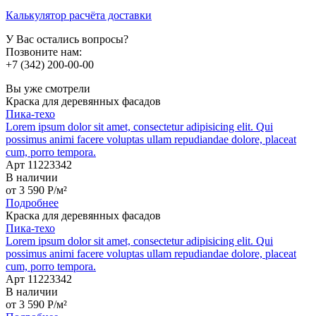
Калькулятор расчёта доставки
У Вас остались вопросы?
Позвоните нам:
+7 (342) 200-00-00
Вы уже смотрели
Краска для деревянных фасадов
Пика-техо
Lorem ipsum dolor sit amet, consectetur adipisicing elit. Qui
possimus animi facere voluptas ullam repudiandae dolore, placeat
cum, porro tempora.
Арт 11223342
В наличии
от
3 590
P
/м²
Подробнее
Краска для деревянных фасадов
Пика-техо
Lorem ipsum dolor sit amet, consectetur adipisicing elit. Qui
possimus animi facere voluptas ullam repudiandae dolore, placeat
cum, porro tempora.
Арт 11223342
В наличии
от
3 590
P
/м²