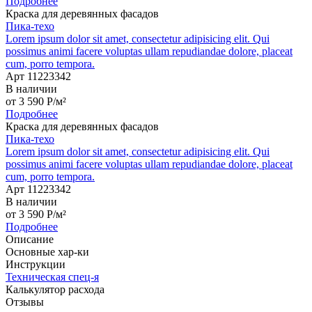
Подробнее
Краска для деревянных фасадов
Пика-техо
Lorem ipsum dolor sit amet, consectetur adipisicing elit. Qui
possimus animi facere voluptas ullam repudiandae dolore, placeat
cum, porro tempora.
Арт 11223342
В наличии
от
3 590
P
/м²
Подробнее
Краска для деревянных фасадов
Пика-техо
Lorem ipsum dolor sit amet, consectetur adipisicing elit. Qui
possimus animi facere voluptas ullam repudiandae dolore, placeat
cum, porro tempora.
Арт 11223342
В наличии
от
3 590
P
/м²
Подробнее
Описание
Основные хар-ки
Инструкции
Техническая спец-я
Калькулятор расхода
Отзывы