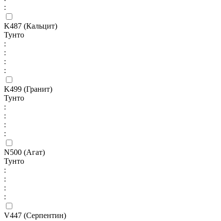
:
K487 (Кальцит)
Тунто
:
:
:
:
K499 (Гранит)
Тунто
:
:
:
:
N500 (Агат)
Тунто
:
:
:
:
V447 (Серпентин)