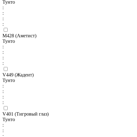
Тунто
:
:
:
:
M428 (Аметист)
Тунто
:
:
:
:
V449 (Жадеит)
Тунто
:
:
:
:
V401 (Тигровый глаз)
Тунто
:
:
: