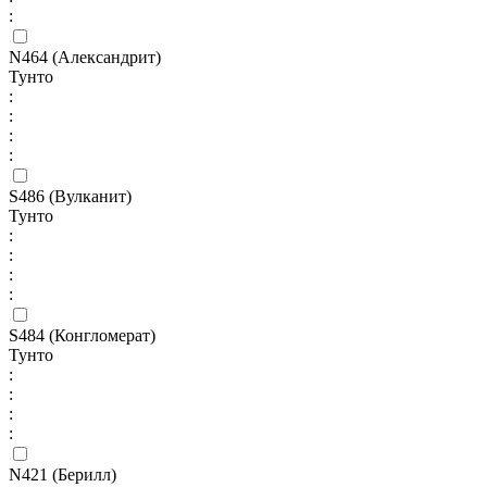
:
N464 (Александрит)
Тунто
:
:
:
:
S486 (Вулканит)
Тунто
:
:
:
:
S484 (Конгломерат)
Тунто
:
:
:
:
N421 (Берилл)