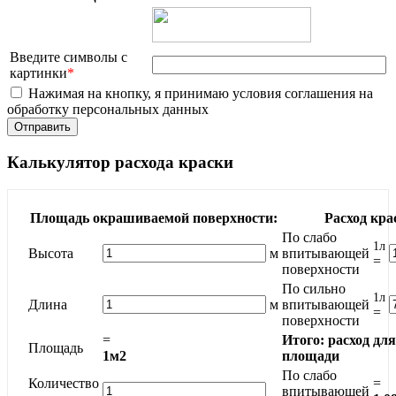
Введите символы с
картинки
*
Нажимая на кнопку, я принимаю условия соглашения на
обработку персональных данных
Калькулятор расхода краски
Площадь окрашиваемой поверхности:
Расход кра
По слабо
1л
Высота
м
впитывающей
=
поверхности
По сильно
1л
Длина
м
впитывающей
=
поверхности
=
Итого: расход дл
Площадь
1м2
площади
По слабо
Количество
=
впитывающей