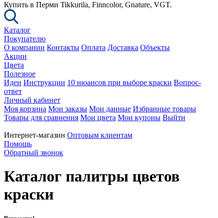
Купить в Перми Tikkurila, Finncolor, Gnature, VGT.
Каталог
Покупателю
О компании
Контакты
Оплата
Доставка
Объекты
Акции
Цвета
Полезное
Идеи
Инструкции
10 нюансов при выборе краски
Вопрос-
ответ
Личный кабинет
Моя корзина
Мои заказы
Мои данные
Избранные товары
Товары для сравнения
Мои цвета
Мои купоны
Выйти
Интернет-магазин
Оптовым клиентам
Помощь
Обратный звонок
Каталог палитры цветов
краски