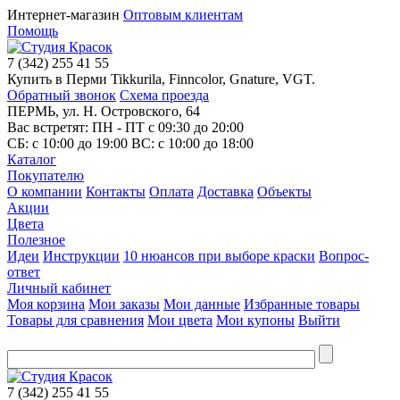
Интернет-магазин
Оптовым клиентам
Помощь
7
(342)
255 41 55
Купить в Перми Tikkurila, Finncolor, Gnature, VGT.
Обратный звонок
Схема проезда
ПЕРМЬ, ул. Н. Островского, 64
Вас встретят: ПН - ПТ
с 09:30 до 20:00
СБ:
с 10:00 до 19:00
ВС:
с 10:00 до 18:00
Каталог
Покупателю
О компании
Контакты
Оплата
Доставка
Объекты
Акции
Цвета
Полезное
Идеи
Инструкции
10 нюансов при выборе краски
Вопрос-
ответ
Личный кабинет
Моя корзина
Мои заказы
Мои данные
Избранные товары
Товары для сравнения
Мои цвета
Мои купоны
Выйти
7
(342)
255 41 55