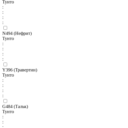
Тунто
:
:
:
:
N494 (Нефрит)
Тунто
:
:
:
:
Y396 (Травертин)
Тунто
:
:
:
:
G484 (Тальк)
Тунто
:
:
: