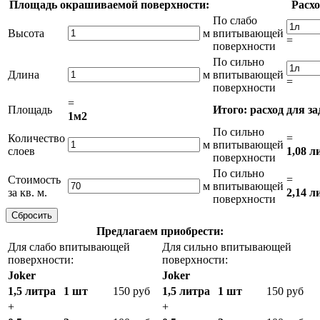
Площадь окрашиваемой поверхности:
Расхо
По слабо
Высота
м
впитывающей
=
поверхности
По сильно
Длина
м
впитывающей
=
поверхности
=
Площадь
Итого: расход для з
1м2
По сильно
Количество
=
м
впитывающей
слоев
1,08 л
поверхности
По сильно
Стоимость
=
м
впитывающей
за кв. м.
2,14 л
поверхности
Предлагаем приобрести:
Для слабо впитывающей
Для сильно впитывающей
поверхности:
поверхности:
Joker
Joker
1,5 литра
1 шт
150 руб
1,5 литра
1 шт
150 руб
+
+