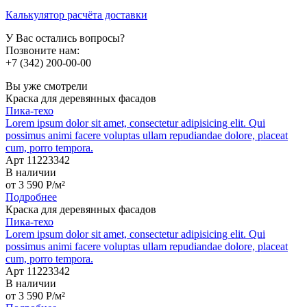
Калькулятор расчёта доставки
У Вас остались вопросы?
Позвоните нам:
+7 (342) 200-00-00
Вы уже смотрели
Краска для деревянных фасадов
Пика-техо
Lorem ipsum dolor sit amet, consectetur adipisicing elit. Qui
possimus animi facere voluptas ullam repudiandae dolore, placeat
cum, porro tempora.
Арт 11223342
В наличии
от
3 590
P
/м²
Подробнее
Краска для деревянных фасадов
Пика-техо
Lorem ipsum dolor sit amet, consectetur adipisicing elit. Qui
possimus animi facere voluptas ullam repudiandae dolore, placeat
cum, porro tempora.
Арт 11223342
В наличии
от
3 590
P
/м²