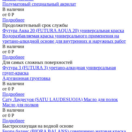
Полуматовый специальный акрилат
В наличии
от 0
P
Подробнее
Продолжительный срок службы
Футура Аква 20 (FUTURA AQUA 20) универсальная краска
Водоразбавляемая краска универсального применения на
уретано-алкидной основе для внутренних и наружных работ
В наличии
от 0
P
Подробнее
Для самых сложных поверхностей
Футура 3 (FUTURA 3) уретано-алкидная универсальная
грунт-краска
Адгезионная грунтовка
В наличии
от 0
P
Подробнее
Сату Лаудесуоя (SATU LAUDESUOJA) Масло для полок
Масло для полков
В наличии
от 0
P
Подробнее
Быстросохнущая на водной основе
Биора баланс (BIORA BALANS) совершенно матовая краска