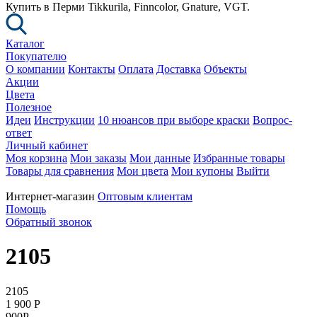
Купить в Перми Tikkurila, Finncolor, Gnature, VGT.
Каталог
Покупателю
О компании
Контакты
Оплата
Доставка
Объекты
Акции
Цвета
Полезное
Идеи
Инструкции
10 нюансов при выборе краски
Вопрос-
ответ
Личный кабинет
Моя корзина
Мои заказы
Мои данные
Избранные товары
Товары для сравнения
Мои цвета
Мои купоны
Выйти
Интернет-магазин
Оптовым клиентам
Помощь
Обратный звонок
2105
2105
1 900
P
900
P