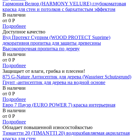
Гармония Велюр (HARMONY VELURE) глубокоматовая
краска для стен и потолков с бархатистым эффектом
В наличии
от 0
P
Подробнее
Доступное качество
Вуд Протект Суприм (WOOD PROTECT Suprime)
декоративня пропитка для защиты древесины
Высокопрочная пропитка по дереву
В наличии
от 0
P
Подробнее
Защищает от влаги, грибка и плесени!
875 G-Nature Антисептик для дерева (Wassriger Schutzgrund)
Грунт -антисептик для дерева на водной основе
В наличии
от 0
P
Подробнее
Евро 7 Пауэр (EURO POWER 7) краска интерьерная
В наличии
от 0
P
Подробнее
Обладает повышенной износостойкостью
Тимантти 20 (TIMANTTI 20) водоразбавляемая акрилатная
краска для стен