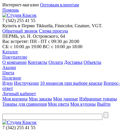
Интернет-магазин
Оптовым клиентам
Помощь
7
(342)
255 41 55
Купить в Перми Tikkurila, Finncolor, Gnature, VGT.
Обратный звонок
Схема проезда
ПЕРМЬ, ул. Н. Островского, 64
Вас встретят: ПН - ПТ
с 09:30 до 20:00
СБ:
с 10:00 до 19:00
ВС:
с 10:00 до 18:00
Каталог
Покупателю
О компании
Контакты
Оплата
Доставка
Объекты
Акции
Цвета
Полезное
Идеи
Инструкции
10 нюансов при выборе краски
Вопрос-
ответ
Личный кабинет
Моя корзина
Мои заказы
Мои данные
Избранные товары
Товары для сравнения
Мои цвета
Мои купоны
Выйти
7
(342)
255 41 55