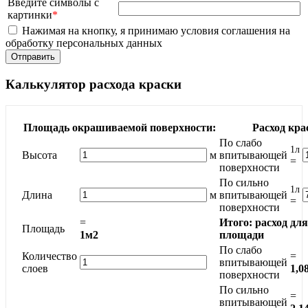
Введите символы с
картинки
*
Нажимая на кнопку, я принимаю условия соглашения на
обработку персональных данных
Калькулятор расхода краски
Площадь окрашиваемой поверхности:
Расход кра
По слабо
1л
Высота
м
впитывающей
=
поверхности
По сильно
1л
Длина
м
впитывающей
=
поверхности
=
Итого: расход дл
Площадь
1м2
площади
По слабо
Количество
=
впитывающей
слоев
1,0
поверхности
По сильно
=
впитывающей