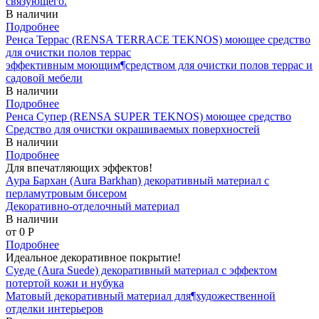
связующего.
В наличии
Подробнее
Ренса Террас (RENSA TERRACE TEKNOS) моющее средство
для очистки полов террас
эффективным моющим¶средством для очистки полов террас и
садовой мебели
В наличии
Подробнее
Ренса Супер (RENSA SUPER TEKNOS) моющее средство
Средство для очистки окрашиваемых поверхностей
В наличии
Подробнее
Для впечатляющих эффектов!
Аура Бархан (Aura Barkhan) декоративный материал с
перламутровым бисером
Декоративно-отделочный материал
В наличии
от 0
P
Подробнее
Идеальное декоративное покрытие!
Суеде (Aura Suede) декоративный материал с эффектом
потертой кожи и нубука
Матовый декоративный материал для¶художественной
отделки интерьеров