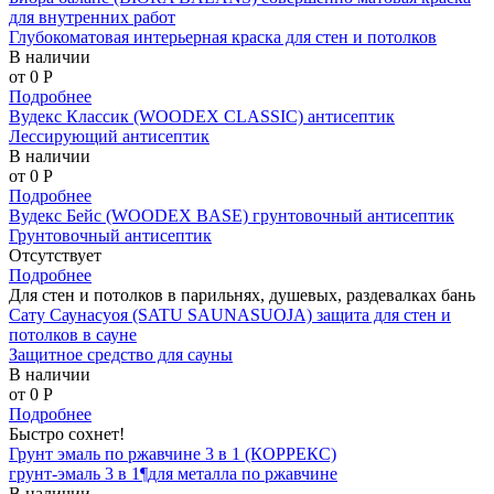
для внутренних работ
Глубокоматовая интерьерная краска для стен и потолков
В наличии
от 0
P
Подробнее
Вудекс Классик (WOODEX CLASSIC) антисептик
Лессирующий антисептик
В наличии
от 0
P
Подробнее
Вудекс Бейс (WOODEX BASE) грунтовочный антисептик
Грунтовочный антисептик
Отсутствует
Подробнее
Для стен и потолков в парильнях, душевых, раздевалках бань
Сату Саунасуоя (SATU SAUNASUOJA) защита для стен и
потолков в сауне
Защитное средство для сауны
В наличии
от 0
P
Подробнее
Быстро сохнет!
Грунт эмаль по ржавчине 3 в 1 (КОРРЕКС)
грунт-эмаль 3 в 1¶для металла по ржавчине
В наличии