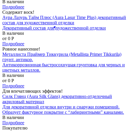
В наличии
Подробнее
Содержит воск!
Аура Лазурь Тайм Плюс (Aura Lasur Time Plus) декоративный
состав для художественной отделки
Декоративный состав для¶художественной отделки
В наличии
от 0
P
Подробнее
Ровное нанесение!
Металлиста Праймер Тиккурила (Metallista Primer Tikkurila)
грунт. антикор.
Антикоррозионная быстросохнущая грунтовка для черных и
цветных металлов.
В наличии
от 0
P
Подробнее
Для впечатляющих эффектов!
Силк Глянц (Aura Silk Glans) декоративно-отделочный
акриловый материал
Для декоративной отделки внутри и снаружи помещений.
Образует фактурное покрытие с “лабиринтными” каналами.
В наличии
Подробнее
Покупателю