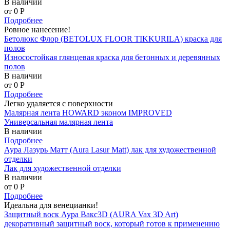
В наличии
от 0
P
Подробнее
Ровное нанесение!
Бетолюкс Флор (BETOLUX FLOOR TIKKURILA) краска для
полов
Износостойкая глянцевая краска для бетонных и деревянных
полов
В наличии
от 0
P
Подробнее
Легко удаляется с поверхности
Малярная лента HOWARD эконом IMPROVED
Универсальная малярная лента
В наличии
Подробнее
Аура Лазурь Матт (Aura Lasur Matt) лак для художественной
отделки
Лак для художественной отделки
В наличии
от 0
P
Подробнее
Идеальна для венецианки!
Защитный воск Аура Вакс3D (AURA Vax 3D Art)
декоративный защитный воск, который готов к применению