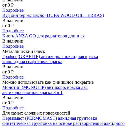
от 0
P
Подробнее
Вуд ойл террас масло (DUFA WOOD OIL TERRAS)
В наличии
от 0
P
Подробнее
Кисть ANZA GO для радиаторов длинная
В наличии
Подробнее
Металлический блеск!
Графит (GRAFITE) антикорр. эпоксидная краска
эпоксидная графитовая краска
В наличии
от 0
P
Подробнее
Можно использовать как финишное покрытие
Монотип (MONOTIP) антикорр. краска 3в1
антикоррозионная краска 3 в 1
В наличии
от 0
P
Подробнее
Для самых сложных поверхностей
Пермомаст (PERMOMAST) алкидная грунтовка
синтетическая грунтовка на основе растворителя и алкидного