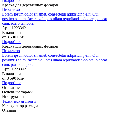
Подробнее
Краска для деревянных фасадов
Пика-техо
Lorem ipsum dolor sit amet, consectetur adipisicing elit. Qui
possimus animi facere voluptas ullam repudiandae dolore, placeat
cum, porro tempora.
Арт 11223342
В наличии
от
3 590
P
/м²
Подробнее
Краска для деревянных фасадов
Пика-техо
Lorem ipsum dolor sit amet, consectetur adipisicing elit. Qui
possimus animi facere voluptas ullam repudiandae dolore, placeat
cum, porro tempora.
Арт 11223342
В наличии
от
3 590
P
/м²
Подробнее
Описание
Основные хар-ки
Инструкции
Техническая спец-я
Калькулятор расхода
Отзывы