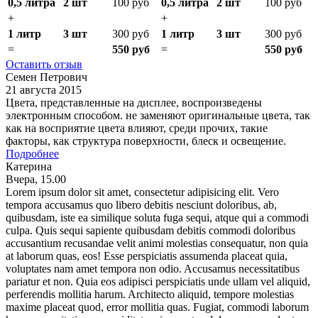
0,5 литра
2 шт
100 руб
0,5 литра
2 шт
100 руб
+
+
1 литр
3 шт
300 руб
1 литр
3 шт
300 руб
=
550 руб
=
550 руб
Оставить отзыв
Семен Петрович
21 августа 2015
Цвета, представленные на дисплее, воспроизведены
электронным способом. не заменяют оригинальные цвета, так
как на восприятие цвета влияют, среди прочих, такие
факторы, как структура поверхности, блеск и освещение.
Подробнее
Катерина
Вчера, 15.00
Lorem ipsum dolor sit amet, consectetur adipisicing elit. Vero
tempora accusamus quo libero debitis nesciunt doloribus, ab,
quibusdam, iste ea similique soluta fuga sequi, atque qui a commodi
culpa. Quis sequi sapiente quibusdam debitis commodi doloribus
accusantium recusandae velit animi molestias consequatur, non quia
at laborum quas, eos! Esse perspiciatis assumenda placeat quia,
voluptates nam amet tempora non odio. Accusamus necessitatibus
pariatur et non. Quia eos adipisci perspiciatis unde ullam vel aliquid,
perferendis mollitia harum. Architecto aliquid, tempore molestias
maxime placeat quod, error mollitia quas. Fugiat, commodi laborum