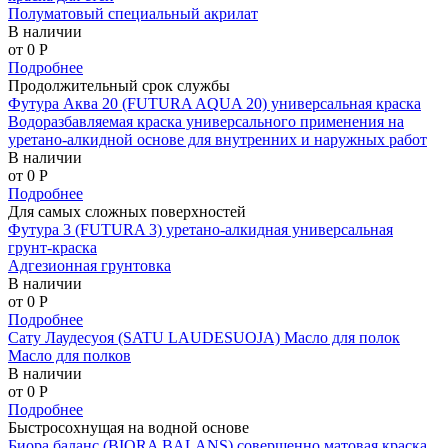
Полуматовый специальный акрилат
В наличии
от 0
P
Подробнее
Продолжительный срок службы
Футура Аква 20 (FUTURA AQUA 20) универсальная краска
Водоразбавляемая краска универсального применения на
уретано-алкидной основе для внутренних и наружных работ
В наличии
от 0
P
Подробнее
Для самых сложных поверхностей
Футура 3 (FUTURA 3) уретано-алкидная универсальная
грунт-краска
Адгезионная грунтовка
В наличии
от 0
P
Подробнее
Сату Лаудесуоя (SATU LAUDESUOJA) Масло для полок
Масло для полков
В наличии
от 0
P
Подробнее
Быстросохнущая на водной основе
Биора баланс (BIORA BALANS) совершенно матовая краска