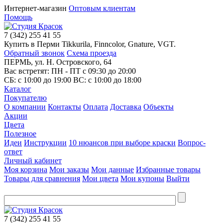
Интернет-магазин
Оптовым клиентам
Помощь
7
(342)
255 41 55
Купить в Перми Tikkurila, Finncolor, Gnature, VGT.
Обратный звонок
Схема проезда
ПЕРМЬ, ул. Н. Островского, 64
Вас встретят: ПН - ПТ
с 09:30 до 20:00
СБ:
с 10:00 до 19:00
ВС:
с 10:00 до 18:00
Каталог
Покупателю
О компании
Контакты
Оплата
Доставка
Объекты
Акции
Цвета
Полезное
Идеи
Инструкции
10 нюансов при выборе краски
Вопрос-
ответ
Личный кабинет
Моя корзина
Мои заказы
Мои данные
Избранные товары
Товары для сравнения
Мои цвета
Мои купоны
Выйти
7
(342)
255 41 55