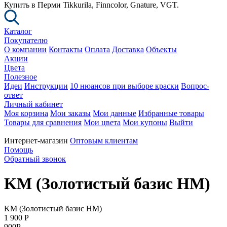
Купить в Перми Tikkurila, Finncolor, Gnature, VGT.
Каталог
Покупателю
О компании
Контакты
Оплата
Доставка
Объекты
Акции
Цвета
Полезное
Идеи
Инструкции
10 нюансов при выборе краски
Вопрос-
ответ
Личный кабинет
Моя корзина
Мои заказы
Мои данные
Избранные товары
Товары для сравнения
Мои цвета
Мои купоны
Выйти
Интернет-магазин
Оптовым клиентам
Помощь
Обратный звонок
KM (Золотистый базис НМ)
KM (Золотистый базис НМ)
1 900
P
900
P