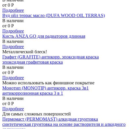
от 0
P
Подробнее
Вуд ойл террас масло (DUFA WOOD OIL TERRAS)
В наличии
от 0
P
Подробнее
Кисть ANZA GO для радиаторов длинная
В наличии
Подробнее
Металлический блеск!
Графит (GRAFITE) антикорр. эпоксидная краска
эпоксидная графитовая краска
В наличии
от 0
P
Подробнее
Можно использовать как финишное покрытие
Монотип (MONOTIP) антикорр. краска 3в1
антикоррозионная краска 3 в 1
В наличии
от 0
P
Подробнее
Для самых сложных поверхностей
Пермомаст (PERMOMAST) алкидная грунтовка
синтетическая грунтовка на основе растворителя и алкидного