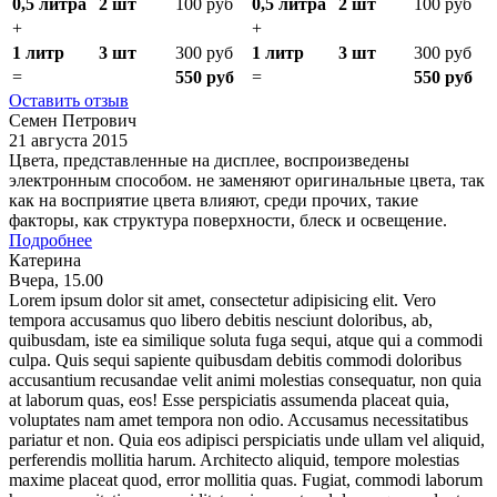
0,5 литра
2 шт
100 руб
0,5 литра
2 шт
100 руб
+
+
1 литр
3 шт
300 руб
1 литр
3 шт
300 руб
=
550 руб
=
550 руб
Оставить отзыв
Семен Петрович
21 августа 2015
Цвета, представленные на дисплее, воспроизведены
электронным способом. не заменяют оригинальные цвета, так
как на восприятие цвета влияют, среди прочих, такие
факторы, как структура поверхности, блеск и освещение.
Подробнее
Катерина
Вчера, 15.00
Lorem ipsum dolor sit amet, consectetur adipisicing elit. Vero
tempora accusamus quo libero debitis nesciunt doloribus, ab,
quibusdam, iste ea similique soluta fuga sequi, atque qui a commodi
culpa. Quis sequi sapiente quibusdam debitis commodi doloribus
accusantium recusandae velit animi molestias consequatur, non quia
at laborum quas, eos! Esse perspiciatis assumenda placeat quia,
voluptates nam amet tempora non odio. Accusamus necessitatibus
pariatur et non. Quia eos adipisci perspiciatis unde ullam vel aliquid,
perferendis mollitia harum. Architecto aliquid, tempore molestias
maxime placeat quod, error mollitia quas. Fugiat, commodi laborum