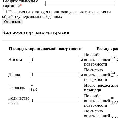
Введите символы с
картинки
*
Нажимая на кнопку, я принимаю условия соглашения на
обработку персональных данных
Калькулятор расхода краски
Площадь окрашиваемой поверхности:
Расход кра
По слабо
1л
Высота
м
впитывающей
=
поверхности
По сильно
1л
Длина
м
впитывающей
=
поверхности
=
Итого: расход дл
Площадь
1м2
площади
По слабо
Количество
=
впитывающей
слоев
1,0
поверхности
По сильно
=
впитывающей