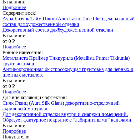
В наличии
Подробнее
Содержит воск!
Аура Лазурь Тайм Плюс (Aura Lasur Time Plus) декоративный
состав для художественной отделки
Декоративный состав для¶художественной отделки
В наличии
от 0
P
Подробнее
Ровное нанесение!
Металлиста Праймер Тиккурила (Metallista Primer Tikkurila)
грунт. антикор.
Антикоррозионная быстросохнущая грунтовка для черных и
цветных металлов.
В наличии
от 0
P
Подробнее
Для впечатляющих эффектов!
Силк Глянц (Aura Silk Glans) декоративно-отделочный
акриловый материал
Для декоративной отделки внутри и снаружи помещений.
Образует фактурное покрытие с “лабиринтными” каналами.
В наличии
Подробнее
Покупателю