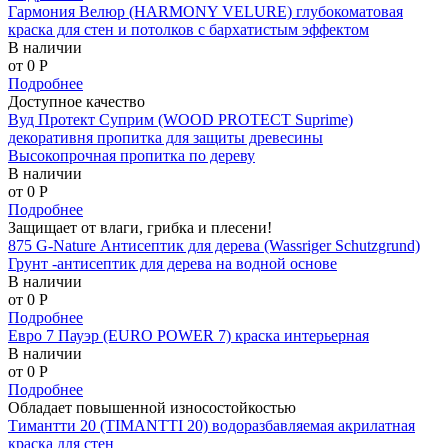
Гармония Велюр (HARMONY VELURE) глубокоматовая
краска для стен и потолков с бархатистым эффектом
В наличии
от 0
P
Подробнее
Доступное качество
Вуд Протект Суприм (WOOD PROTECT Suprime)
декоративня пропитка для защиты древесины
Высокопрочная пропитка по дереву
В наличии
от 0
P
Подробнее
Защищает от влаги, грибка и плесени!
875 G-Nature Антисептик для дерева (Wassriger Schutzgrund)
Грунт -антисептик для дерева на водной основе
В наличии
от 0
P
Подробнее
Евро 7 Пауэр (EURO POWER 7) краска интерьерная
В наличии
от 0
P
Подробнее
Обладает повышенной износостойкостью
Тимантти 20 (TIMANTTI 20) водоразбавляемая акрилатная
краска для стен