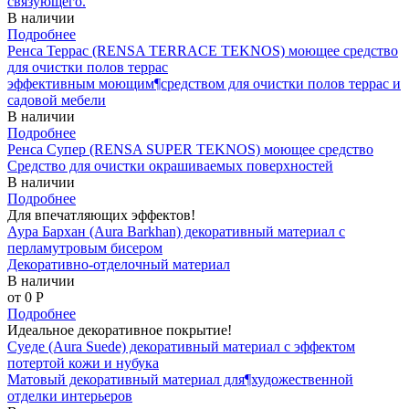
связующего.
В наличии
Подробнее
Ренса Террас (RENSA TERRACE TEKNOS) моющее средство
для очистки полов террас
эффективным моющим¶средством для очистки полов террас и
садовой мебели
В наличии
Подробнее
Ренса Супер (RENSA SUPER TEKNOS) моющее средство
Средство для очистки окрашиваемых поверхностей
В наличии
Подробнее
Для впечатляющих эффектов!
Аура Бархан (Aura Barkhan) декоративный материал с
перламутровым бисером
Декоративно-отделочный материал
В наличии
от 0
P
Подробнее
Идеальное декоративное покрытие!
Суеде (Aura Suede) декоративный материал с эффектом
потертой кожи и нубука
Матовый декоративный материал для¶художественной
отделки интерьеров