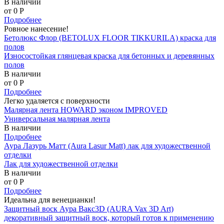
В наличии
от 0
P
Подробнее
Ровное нанесение!
Бетолюкс Флор (BETOLUX FLOOR TIKKURILA) краска для
полов
Износостойкая глянцевая краска для бетонных и деревянных
полов
В наличии
от 0
P
Подробнее
Легко удаляется с поверхности
Малярная лента HOWARD эконом IMPROVED
Универсальная малярная лента
В наличии
Подробнее
Аура Лазурь Матт (Aura Lasur Matt) лак для художественной
отделки
Лак для художественной отделки
В наличии
от 0
P
Подробнее
Идеальна для венецианки!
Защитный воск Аура Вакс3D (AURA Vax 3D Art)
декоративный защитный воск, который готов к применению