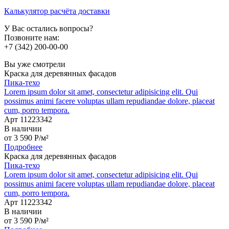
Калькулятор расчёта доставки
У Вас остались вопросы?
Позвоните нам:
+7 (342) 200-00-00
Вы уже смотрели
Краска для деревянных фасадов
Пика-техо
Lorem ipsum dolor sit amet, consectetur adipisicing elit. Qui
possimus animi facere voluptas ullam repudiandae dolore, placeat
cum, porro tempora.
Арт 11223342
В наличии
от
3 590
P
/м²
Подробнее
Краска для деревянных фасадов
Пика-техо
Lorem ipsum dolor sit amet, consectetur adipisicing elit. Qui
possimus animi facere voluptas ullam repudiandae dolore, placeat
cum, porro tempora.
Арт 11223342
В наличии
от
3 590
P
/м²