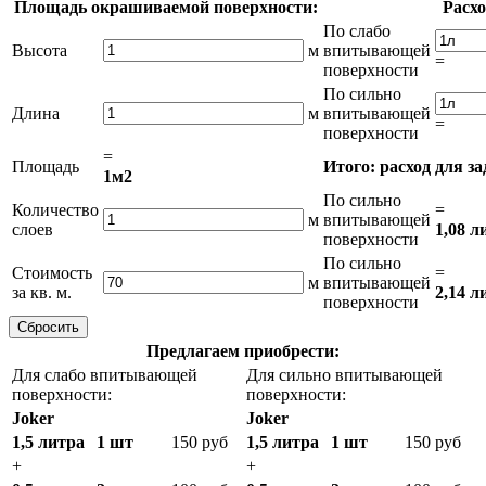
Площадь окрашиваемой поверхности:
Расхо
По слабо
Высота
м
впитывающей
=
поверхности
По сильно
Длина
м
впитывающей
=
поверхности
=
Площадь
Итого: расход для з
1м2
По сильно
Количество
=
м
впитывающей
слоев
1,08 л
поверхности
По сильно
Стоимость
=
м
впитывающей
за кв. м.
2,14 л
поверхности
Предлагаем приобрести:
Для слабо впитывающей
Для сильно впитывающей
поверхности:
поверхности:
Joker
Joker
1,5 литра
1 шт
150 руб
1,5 литра
1 шт
150 руб
+
+