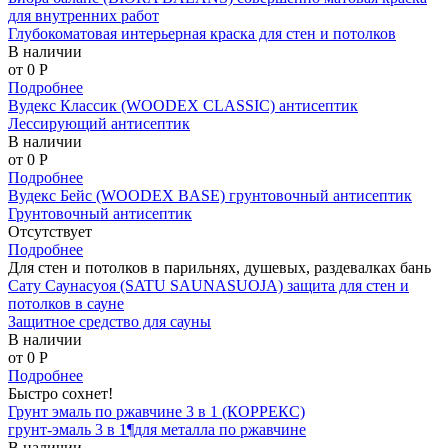
для внутренних работ
Глубокоматовая интерьерная краска для стен и потолков
В наличии
от 0
P
Подробнее
Вудекс Классик (WOODEX CLASSIC) антисептик
Лессирующий антисептик
В наличии
от 0
P
Подробнее
Вудекс Бейс (WOODEX BASE) грунтовочный антисептик
Грунтовочный антисептик
Отсутствует
Подробнее
Для стен и потолков в парильнях, душевых, раздевалках бань
Сату Саунасуоя (SATU SAUNASUOJA) защита для стен и
потолков в сауне
Защитное средство для сауны
В наличии
от 0
P
Подробнее
Быстро сохнет!
Грунт эмаль по ржавчине 3 в 1 (КОРРЕКС)
грунт-эмаль 3 в 1¶для металла по ржавчине
В наличии