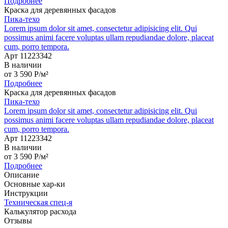
Подробнее
Краска для деревянных фасадов
Пика-техо
Lorem ipsum dolor sit amet, consectetur adipisicing elit. Qui
possimus animi facere voluptas ullam repudiandae dolore, placeat
cum, porro tempora.
Арт 11223342
В наличии
от
3 590
P
/м²
Подробнее
Краска для деревянных фасадов
Пика-техо
Lorem ipsum dolor sit amet, consectetur adipisicing elit. Qui
possimus animi facere voluptas ullam repudiandae dolore, placeat
cum, porro tempora.
Арт 11223342
В наличии
от
3 590
P
/м²
Подробнее
Описание
Основные хар-ки
Инструкции
Техническая спец-я
Калькулятор расхода
Отзывы