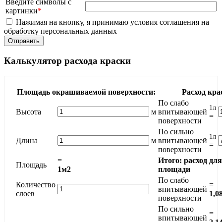
Введите символы с
картинки
*
Нажимая на кнопку, я принимаю условия соглашения на
обработку персональных данных
Калькулятор расхода краски
Площадь окрашиваемой поверхности:
Расход кра
По слабо
1л
Высота
м
впитывающей
=
поверхности
По сильно
1л
Длина
м
впитывающей
=
поверхности
=
Итого: расход дл
Площадь
1м2
площади
По слабо
Количество
=
впитывающей
слоев
1,0
поверхности
По сильно
=
впитывающей