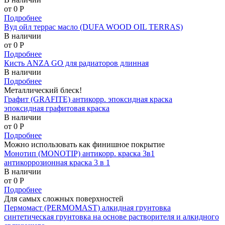
от 0
P
Подробнее
Вуд ойл террас масло (DUFA WOOD OIL TERRAS)
В наличии
от 0
P
Подробнее
Кисть ANZA GO для радиаторов длинная
В наличии
Подробнее
Металлический блеск!
Графит (GRAFITE) антикорр. эпоксидная краска
эпоксидная графитовая краска
В наличии
от 0
P
Подробнее
Можно использовать как финишное покрытие
Монотип (MONOTIP) антикорр. краска 3в1
антикоррозионная краска 3 в 1
В наличии
от 0
P
Подробнее
Для самых сложных поверхностей
Пермомаст (PERMOMAST) алкидная грунтовка
синтетическая грунтовка на основе растворителя и алкидного