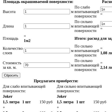
Площадь окрашиваемой поверхности:
Расхо
По слабо
Высота
м
впитывающей
=
поверхности
По сильно
Длина
м
впитывающей
=
поверхности
=
Площадь
Итого: расход для з
1м2
По сильно
Количество
=
м
впитывающей
слоев
1,08 л
поверхности
По сильно
Стоимость
=
м
впитывающей
за кв. м.
2,14 л
поверхности
Предлагаем приобрести:
Для слабо впитывающей
Для сильно впитывающей
поверхности:
поверхности:
Joker
Joker
1,5 литра
1 шт
150 руб
1,5 литра
1 шт
150 руб
+
+