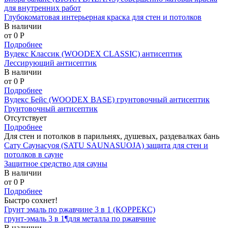
для внутренних работ
Глубокоматовая интерьерная краска для стен и потолков
В наличии
от 0
P
Подробнее
Вудекс Классик (WOODEX CLASSIC) антисептик
Лессирующий антисептик
В наличии
от 0
P
Подробнее
Вудекс Бейс (WOODEX BASE) грунтовочный антисептик
Грунтовочный антисептик
Отсутствует
Подробнее
Для стен и потолков в парильнях, душевых, раздевалках бань
Сату Саунасуоя (SATU SAUNASUOJA) защита для стен и
потолков в сауне
Защитное средство для сауны
В наличии
от 0
P
Подробнее
Быстро сохнет!
Грунт эмаль по ржавчине 3 в 1 (КОРРЕКС)
грунт-эмаль 3 в 1¶для металла по ржавчине
В наличии