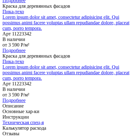
Подробнее
Краска для деревянных фасадов
Пика-техо
Lorem ipsum dolor sit amet, consectetur adipisicing elit. Qui
possimus animi facere voluptas ullam repudiandae dolore, placeat
cum, porro tempora.
Арт 11223342
В наличии
от
3 590
P
/м²
Подробнее
Краска для деревянных фасадов
Пика-техо
Lorem ipsum dolor sit amet, consectetur adipisicing elit. Qui
possimus animi facere voluptas ullam repudiandae dolore, placeat
cum, porro tempora.
Арт 11223342
В наличии
от
3 590
P
/м²
Подробнее
Описание
Основные хар-ки
Инструкции
Техническая спец-я
Калькулятор расхода
Отзывы