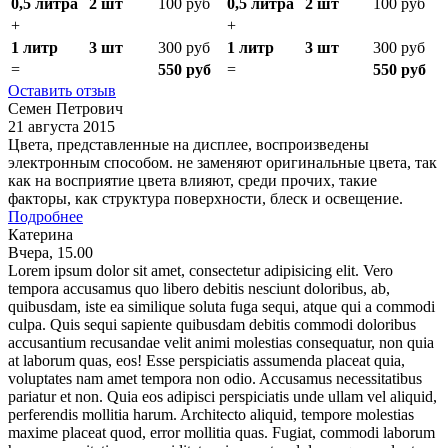
0,5 литра
2 шт
100 руб
0,5 литра
2 шт
100 руб
+
+
1 литр
3 шт
300 руб
1 литр
3 шт
300 руб
=
550 руб
=
550 руб
Оставить отзыв
Семен Петрович
21 августа 2015
Цвета, представленные на дисплее, воспроизведены
электронным способом. не заменяют оригинальные цвета, так
как на восприятие цвета влияют, среди прочих, такие
факторы, как структура поверхности, блеск и освещение.
Подробнее
Катерина
Вчера, 15.00
Lorem ipsum dolor sit amet, consectetur adipisicing elit. Vero
tempora accusamus quo libero debitis nesciunt doloribus, ab,
quibusdam, iste ea similique soluta fuga sequi, atque qui a commodi
culpa. Quis sequi sapiente quibusdam debitis commodi doloribus
accusantium recusandae velit animi molestias consequatur, non quia
at laborum quas, eos! Esse perspiciatis assumenda placeat quia,
voluptates nam amet tempora non odio. Accusamus necessitatibus
pariatur et non. Quia eos adipisci perspiciatis unde ullam vel aliquid,
perferendis mollitia harum. Architecto aliquid, tempore molestias
maxime placeat quod, error mollitia quas. Fugiat, commodi laborum