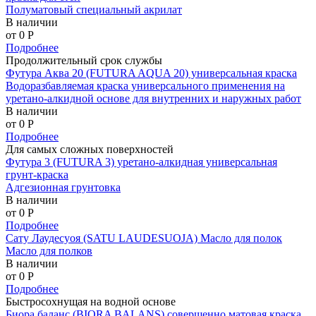
Полуматовый специальный акрилат
В наличии
от 0
P
Подробнее
Продолжительный срок службы
Футура Аква 20 (FUTURA AQUA 20) универсальная краска
Водоразбавляемая краска универсального применения на
уретано-алкидной основе для внутренних и наружных работ
В наличии
от 0
P
Подробнее
Для самых сложных поверхностей
Футура 3 (FUTURA 3) уретано-алкидная универсальная
грунт-краска
Адгезионная грунтовка
В наличии
от 0
P
Подробнее
Сату Лаудесуоя (SATU LAUDESUOJA) Масло для полок
Масло для полков
В наличии
от 0
P
Подробнее
Быстросохнущая на водной основе
Биора баланс (BIORA BALANS) совершенно матовая краска