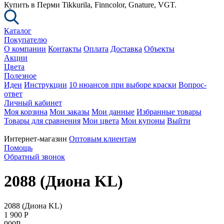
Купить в Перми Tikkurila, Finncolor, Gnature, VGT.
Каталог
Покупателю
О компании
Контакты
Оплата
Доставка
Объекты
Акции
Цвета
Полезное
Идеи
Инструкции
10 нюансов при выборе краски
Вопрос-
ответ
Личный кабинет
Моя корзина
Мои заказы
Мои данные
Избранные товары
Товары для сравнения
Мои цвета
Мои купоны
Выйти
Интернет-магазин
Оптовым клиентам
Помощь
Обратный звонок
2088 (Диона KL)
2088 (Диона KL)
1 900
P
900
P