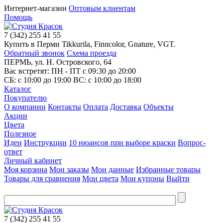
Интернет-магазин
Оптовым клиентам
Помощь
7
(342)
255 41 55
Купить в Перми Tikkurila, Finncolor, Gnature, VGT.
Обратный звонок
Схема проезда
ПЕРМЬ, ул. Н. Островского, 64
Вас встретят: ПН - ПТ
с 09:30 до 20:00
СБ:
с 10:00 до 19:00
ВС:
с 10:00 до 18:00
Каталог
Покупателю
О компании
Контакты
Оплата
Доставка
Объекты
Акции
Цвета
Полезное
Идеи
Инструкции
10 нюансов при выборе краски
Вопрос-
ответ
Личный кабинет
Моя корзина
Мои заказы
Мои данные
Избранные товары
Товары для сравнения
Мои цвета
Мои купоны
Выйти
7
(342)
255 41 55