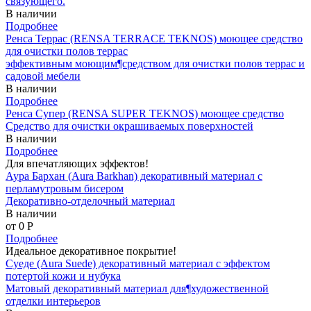
связующего.
В наличии
Подробнее
Ренса Террас (RENSA TERRACE TEKNOS) моющее средство
для очистки полов террас
эффективным моющим¶средством для очистки полов террас и
садовой мебели
В наличии
Подробнее
Ренса Супер (RENSA SUPER TEKNOS) моющее средство
Средство для очистки окрашиваемых поверхностей
В наличии
Подробнее
Для впечатляющих эффектов!
Аура Бархан (Aura Barkhan) декоративный материал с
перламутровым бисером
Декоративно-отделочный материал
В наличии
от 0
P
Подробнее
Идеальное декоративное покрытие!
Суеде (Aura Suede) декоративный материал с эффектом
потертой кожи и нубука
Матовый декоративный материал для¶художественной
отделки интерьеров