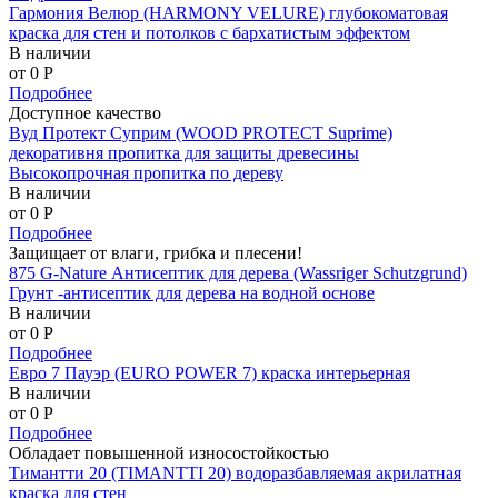
Гармония Велюр (HARMONY VELURE) глубокоматовая
краска для стен и потолков с бархатистым эффектом
В наличии
от 0
P
Подробнее
Доступное качество
Вуд Протект Суприм (WOOD PROTECT Suprime)
декоративня пропитка для защиты древесины
Высокопрочная пропитка по дереву
В наличии
от 0
P
Подробнее
Защищает от влаги, грибка и плесени!
875 G-Nature Антисептик для дерева (Wassriger Schutzgrund)
Грунт -антисептик для дерева на водной основе
В наличии
от 0
P
Подробнее
Евро 7 Пауэр (EURO POWER 7) краска интерьерная
В наличии
от 0
P
Подробнее
Обладает повышенной износостойкостью
Тимантти 20 (TIMANTTI 20) водоразбавляемая акрилатная
краска для стен