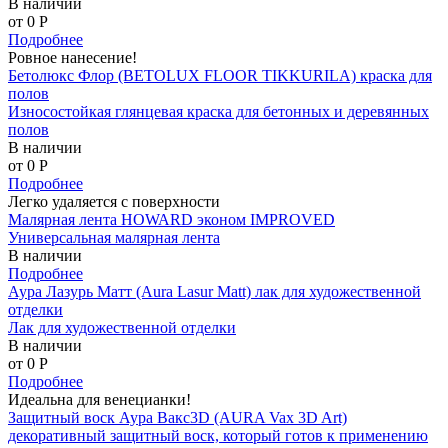
В наличии
от 0
P
Подробнее
Ровное нанесение!
Бетолюкс Флор (BETOLUX FLOOR TIKKURILA) краска для
полов
Износостойкая глянцевая краска для бетонных и деревянных
полов
В наличии
от 0
P
Подробнее
Легко удаляется с поверхности
Малярная лента HOWARD эконом IMPROVED
Универсальная малярная лента
В наличии
Подробнее
Аура Лазурь Матт (Aura Lasur Matt) лак для художественной
отделки
Лак для художественной отделки
В наличии
от 0
P
Подробнее
Идеальна для венецианки!
Защитный воск Аура Вакс3D (AURA Vax 3D Art)
декоративный защитный воск, который готов к применению