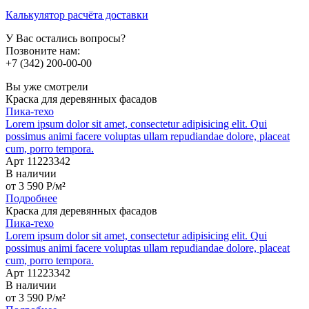
Калькулятор расчёта доставки
У Вас остались вопросы?
Позвоните нам:
+7 (342) 200-00-00
Вы уже смотрели
Краска для деревянных фасадов
Пика-техо
Lorem ipsum dolor sit amet, consectetur adipisicing elit. Qui
possimus animi facere voluptas ullam repudiandae dolore, placeat
cum, porro tempora.
Арт 11223342
В наличии
от
3 590
P
/м²
Подробнее
Краска для деревянных фасадов
Пика-техо
Lorem ipsum dolor sit amet, consectetur adipisicing elit. Qui
possimus animi facere voluptas ullam repudiandae dolore, placeat
cum, porro tempora.
Арт 11223342
В наличии
от
3 590
P
/м²