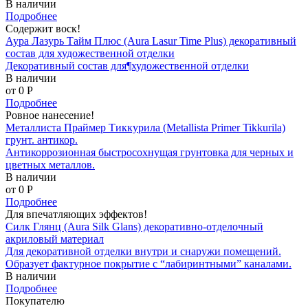
В наличии
Подробнее
Содержит воск!
Аура Лазурь Тайм Плюс (Aura Lasur Time Plus) декоративный
состав для художественной отделки
Декоративный состав для¶художественной отделки
В наличии
от 0
P
Подробнее
Ровное нанесение!
Металлиста Праймер Тиккурила (Metallista Primer Tikkurila)
грунт. антикор.
Антикоррозионная быстросохнущая грунтовка для черных и
цветных металлов.
В наличии
от 0
P
Подробнее
Для впечатляющих эффектов!
Силк Глянц (Aura Silk Glans) декоративно-отделочный
акриловый материал
Для декоративной отделки внутри и снаружи помещений.
Образует фактурное покрытие с “лабиринтными” каналами.
В наличии
Подробнее
Покупателю