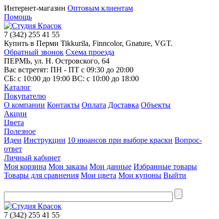
Интернет-магазин
Оптовым клиентам
Помощь
7
(342)
255 41 55
Купить в Перми Tikkurila, Finncolor, Gnature, VGT.
Обратный звонок
Схема проезда
ПЕРМЬ, ул. Н. Островского, 64
Вас встретят: ПН - ПТ
с 09:30 до 20:00
СБ:
с 10:00 до 19:00
ВС:
с 10:00 до 18:00
Каталог
Покупателю
О компании
Контакты
Оплата
Доставка
Объекты
Акции
Цвета
Полезное
Идеи
Инструкции
10 нюансов при выборе краски
Вопрос-
ответ
Личный кабинет
Моя корзина
Мои заказы
Мои данные
Избранные товары
Товары для сравнения
Мои цвета
Мои купоны
Выйти
7
(342)
255 41 55