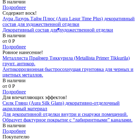
В наличии
Подробнее
Содержит воск!
Аура Лазурь Тайм Плюс (Aura Lasur Time Plus) декоративный
состав для художественной отделки
Декоративный состав для¶художественной отделки
В наличии
от 0
P
Подробнее
Ровное нанесение!
Металлиста Праймер Тиккурила (Metallista Primer Tikkurila)
грунт. антикор.
Антикоррозионная быстросохнущая грунтовка для черных и
цветных металлов.
В наличии
от 0
P
Подробнее
Для впечатляющих эффектов!
Силк Глянц (Aura Silk Glans) декоративно-отделочный
акриловый материал
Для декоративной отделки внутри и снаружи помещений.
Образует фактурное покрытие с “лабиринтными” каналами.
В наличии
Подробнее
Покупателю