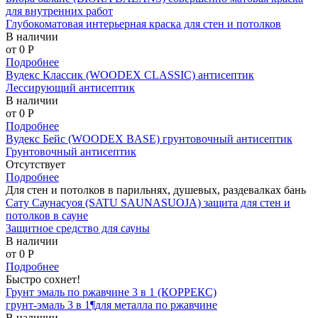
для внутренних работ
Глубокоматовая интерьерная краска для стен и потолков
В наличии
от 0
P
Подробнее
Вудекс Классик (WOODEX CLASSIC) антисептик
Лессирующий антисептик
В наличии
от 0
P
Подробнее
Вудекс Бейс (WOODEX BASE) грунтовочный антисептик
Грунтовочный антисептик
Отсутствует
Подробнее
Для стен и потолков в парильнях, душевых, раздевалках бань
Сату Саунасуоя (SATU SAUNASUOJA) защита для стен и
потолков в сауне
Защитное средство для сауны
В наличии
от 0
P
Подробнее
Быстро сохнет!
Грунт эмаль по ржавчине 3 в 1 (КОРРЕКС)
грунт-эмаль 3 в 1¶для металла по ржавчине
В наличии