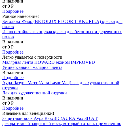
В наличии
от 0
P
Подробнее
Ровное нанесение!
Бетолюкс Флор (BETOLUX FLOOR TIKKURILA) краска для
полов
Износостойкая глянцевая краска для бетонных и деревянных
полов
В наличии
от 0
P
Подробнее
Легко удаляется с поверхности
Малярная лента HOWARD эконом IMPROVED
Универсальная малярная лента
В наличии
Подробнее
Аура Лазурь Матт (Aura Lasur Matt) лак для художественной
отделки
Лак для художественной отделки
В наличии
от 0
P
Подробнее
Идеальна для венецианки!
Защитный воск Аура Вакс3D (AURA Vax 3D Art)
декоративный защитный воск, который готов к применению