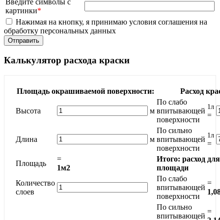
Введите символы с
картинки
*
Нажимая на кнопку, я принимаю условия соглашения на
обработку персональных данных
Калькулятор расхода краски
Площадь окрашиваемой поверхности:
Расход кра
По слабо
1л
Высота
м
впитывающей
=
поверхности
По сильно
1л
Длина
м
впитывающей
=
поверхности
=
Итого: расход дл
Площадь
1м2
площади
По слабо
Количество
=
впитывающей
слоев
1,0
поверхности
По сильно
=
впитывающей