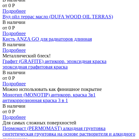
от 0
P
Подробнее
Вуд ойл террас масло (DUFA WOOD OIL TERRAS)
В наличии
от 0
P
Подробнее
Кисть ANZA GO для радиаторов длинная
В наличии
Подробнее
Металлический блеск!
Графит (GRAFITE) антикорр. эпоксидная краска
эпоксидная графитовая краска
В наличии
от 0
P
Подробнее
Можно использовать как финишное покрытие
Монотип (MONOTIP) антикорр. краска 3в1
антикоррозионная краска 3 в 1
В наличии
от 0
P
Подробнее
Для самых сложных поверхностей
Пермомаст (PERMOMAST) алкидная грунтовка
синтетическая грунтовка на основе растворителя и алкидного