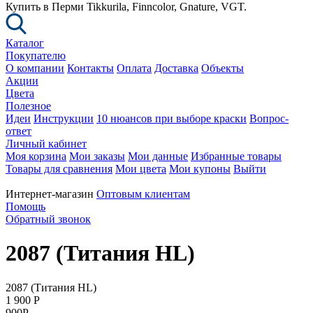
Купить в Перми Tikkurila, Finncolor, Gnature, VGT.
Каталог
Покупателю
О компании
Контакты
Оплата
Доставка
Объекты
Акции
Цвета
Полезное
Идеи
Инструкции
10 нюансов при выборе краски
Вопрос-
ответ
Личный кабинет
Моя корзина
Мои заказы
Мои данные
Избранные товары
Товары для сравнения
Мои цвета
Мои купоны
Выйти
Интернет-магазин
Оптовым клиентам
Помощь
Обратный звонок
2087 (Титания HL)
2087 (Титания HL)
1 900
P
900
P