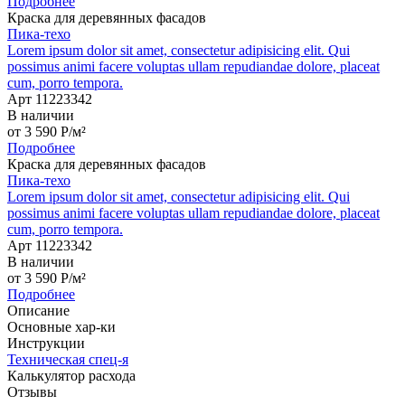
Подробнее
Краска для деревянных фасадов
Пика-техо
Lorem ipsum dolor sit amet, consectetur adipisicing elit. Qui
possimus animi facere voluptas ullam repudiandae dolore, placeat
cum, porro tempora.
Арт 11223342
В наличии
от
3 590
P
/м²
Подробнее
Краска для деревянных фасадов
Пика-техо
Lorem ipsum dolor sit amet, consectetur adipisicing elit. Qui
possimus animi facere voluptas ullam repudiandae dolore, placeat
cum, porro tempora.
Арт 11223342
В наличии
от
3 590
P
/м²
Подробнее
Описание
Основные хар-ки
Инструкции
Техническая спец-я
Калькулятор расхода
Отзывы