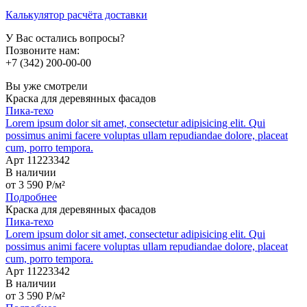
Калькулятор расчёта доставки
У Вас остались вопросы?
Позвоните нам:
+7 (342) 200-00-00
Вы уже смотрели
Краска для деревянных фасадов
Пика-техо
Lorem ipsum dolor sit amet, consectetur adipisicing elit. Qui
possimus animi facere voluptas ullam repudiandae dolore, placeat
cum, porro tempora.
Арт 11223342
В наличии
от
3 590
P
/м²
Подробнее
Краска для деревянных фасадов
Пика-техо
Lorem ipsum dolor sit amet, consectetur adipisicing elit. Qui
possimus animi facere voluptas ullam repudiandae dolore, placeat
cum, porro tempora.
Арт 11223342
В наличии
от
3 590
P
/м²