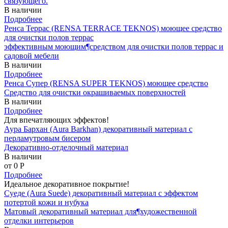
связующего.
В наличии
Подробнее
Ренса Террас (RENSA TERRACE TEKNOS) моющее средство
для очистки полов террас
эффективным моющим¶средством для очистки полов террас и
садовой мебели
В наличии
Подробнее
Ренса Супер (RENSA SUPER TEKNOS) моющее средство
Средство для очистки окрашиваемых поверхностей
В наличии
Подробнее
Для впечатляющих эффектов!
Аура Бархан (Aura Barkhan) декоративный материал с
перламутровым бисером
Декоративно-отделочный материал
В наличии
от 0
P
Подробнее
Идеальное декоративное покрытие!
Суеде (Aura Suede) декоративный материал с эффектом
потертой кожи и нубука
Матовый декоративный материал для¶художественной
отделки интерьеров