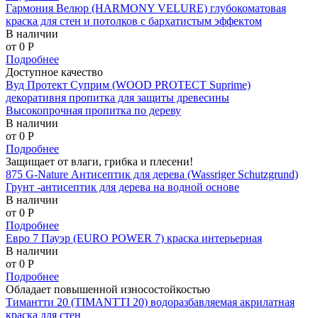
Гармония Велюр (HARMONY VELURE) глубокоматовая
краска для стен и потолков с бархатистым эффектом
В наличии
от 0
P
Подробнее
Доступное качество
Вуд Протект Суприм (WOOD PROTECT Suprime)
декоративня пропитка для защиты древесины
Высокопрочная пропитка по дереву
В наличии
от 0
P
Подробнее
Защищает от влаги, грибка и плесени!
875 G-Nature Антисептик для дерева (Wassriger Schutzgrund)
Грунт -антисептик для дерева на водной основе
В наличии
от 0
P
Подробнее
Евро 7 Пауэр (EURO POWER 7) краска интерьерная
В наличии
от 0
P
Подробнее
Обладает повышенной износостойкостью
Тимантти 20 (TIMANTTI 20) водоразбавляемая акрилатная
краска для стен