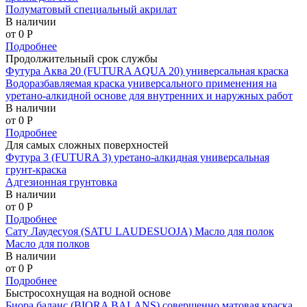
Полуматовый специальный акрилат
В наличии
от 0
P
Подробнее
Продолжительный срок службы
Футура Аква 20 (FUTURA AQUA 20) универсальная краска
Водоразбавляемая краска универсального применения на
уретано-алкидной основе для внутренних и наружных работ
В наличии
от 0
P
Подробнее
Для самых сложных поверхностей
Футура 3 (FUTURA 3) уретано-алкидная универсальная
грунт-краска
Адгезионная грунтовка
В наличии
от 0
P
Подробнее
Сату Лаудесуоя (SATU LAUDESUOJA) Масло для полок
Масло для полков
В наличии
от 0
P
Подробнее
Быстросохнущая на водной основе
Биора баланс (BIORA BALANS) совершенно матовая краска