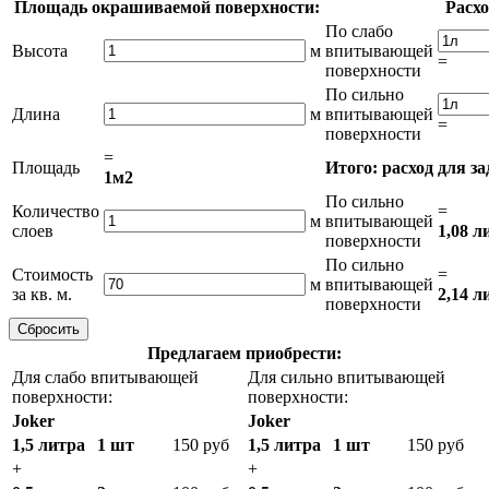
Площадь окрашиваемой поверхности:
Расхо
По слабо
Высота
м
впитывающей
=
поверхности
По сильно
Длина
м
впитывающей
=
поверхности
=
Площадь
Итого: расход для з
1м2
По сильно
Количество
=
м
впитывающей
слоев
1,08 л
поверхности
По сильно
Стоимость
=
м
впитывающей
за кв. м.
2,14 л
поверхности
Предлагаем приобрести:
Для слабо впитывающей
Для сильно впитывающей
поверхности:
поверхности:
Joker
Joker
1,5 литра
1 шт
150 руб
1,5 литра
1 шт
150 руб
+
+