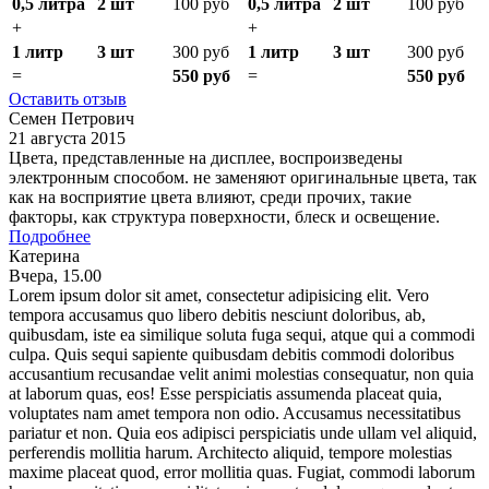
0,5 литра
2 шт
100 руб
0,5 литра
2 шт
100 руб
+
+
1 литр
3 шт
300 руб
1 литр
3 шт
300 руб
=
550 руб
=
550 руб
Оставить отзыв
Семен Петрович
21 августа 2015
Цвета, представленные на дисплее, воспроизведены
электронным способом. не заменяют оригинальные цвета, так
как на восприятие цвета влияют, среди прочих, такие
факторы, как структура поверхности, блеск и освещение.
Подробнее
Катерина
Вчера, 15.00
Lorem ipsum dolor sit amet, consectetur adipisicing elit. Vero
tempora accusamus quo libero debitis nesciunt doloribus, ab,
quibusdam, iste ea similique soluta fuga sequi, atque qui a commodi
culpa. Quis sequi sapiente quibusdam debitis commodi doloribus
accusantium recusandae velit animi molestias consequatur, non quia
at laborum quas, eos! Esse perspiciatis assumenda placeat quia,
voluptates nam amet tempora non odio. Accusamus necessitatibus
pariatur et non. Quia eos adipisci perspiciatis unde ullam vel aliquid,
perferendis mollitia harum. Architecto aliquid, tempore molestias
maxime placeat quod, error mollitia quas. Fugiat, commodi laborum