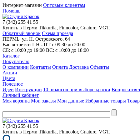
Интернет-магазин
Оптовым клиентам
Помощь
7
(342)
255 41 55
Купить в Перми Tikkurila, Finncolor, Gnature, VGT.
Обратный звонок
Схема проезда
ПЕРМЬ, ул. Н. Островского, 64
Вас встретят: ПН - ПТ
с 09:30 до 20:00
СБ:
с 10:00 до 19:00
ВС:
с 10:00 до 18:00
Каталог
Покупателю
О компании
Контакты
Оплата
Доставка
Объекты
Акции
Цвета
Полезное
Идеи
Инструкции
10 нюансов при выборе краски
Вопрос-отве
Личный кабинет
Моя корзина
Мои заказы
Мои данные
Избранные товары
Товар
7
(342)
255 41 55
Купить в Перми Tikkurila, Finncolor, Gnature, VGT.