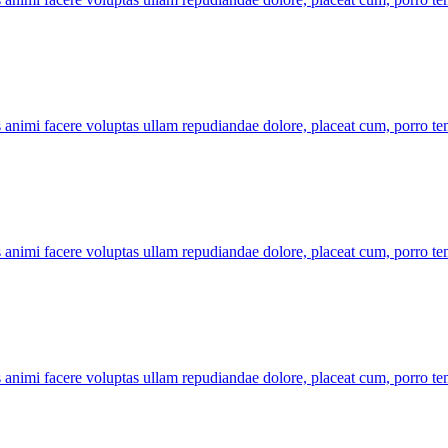
s animi facere voluptas ullam repudiandae dolore, placeat cum, porro t
s animi facere voluptas ullam repudiandae dolore, placeat cum, porro t
s animi facere voluptas ullam repudiandae dolore, placeat cum, porro t