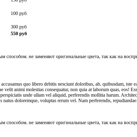
100 руб
300 руб
550 руб
м способом. не заменяют оригинальные цвета, так как на воспри
a accusamus quo libero debitis nesciunt doloribus, ab, quibusdam, iste e
 velit animi molestias consequatur, non quia at laborum quas, eos! Ess
perspiciatis unde ullam vel aliquid, perferendis mollitia harum. Archite
s natus doloremque, voluptas rerum vel. Nam perferendis, repudiandae
м способом. не заменяют оригинальные цвета, так как на воспри