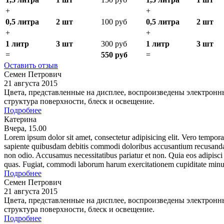
+
+
0,5 литра
2 шт
100 руб
0,5 литра
2 шт
+
+
1 литр
3 шт
300 руб
1 литр
3 шт
=
550 руб
=
Оставить отзыв
Семен Петрович
21 августа 2015
Цвета, представленные на дисплее, воспроизведены электронны
структура поверхности, блеск и освещение.
Подробнее
Катерина
Вчера, 15.00
Lorem ipsum dolor sit amet, consectetur adipisicing elit. Vero tempor
sapiente quibusdam debitis commodi doloribus accusantium recusandae
non odio. Accusamus necessitatibus pariatur et non. Quia eos adipisci 
quas. Fugiat, commodi laborum harum exercitationem cupiditate minu
Подробнее
Семен Петрович
21 августа 2015
Цвета, представленные на дисплее, воспроизведены электронны
структура поверхности, блеск и освещение.
Подробнее