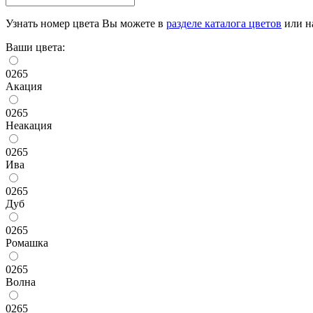
Узнать номер цвета Вы можете в
разделе каталога цветов
или на
Ваши цвета:
0265
Акация
0265
Неакация
0265
Ива
0265
Дуб
0265
Ромашка
0265
Волна
0265