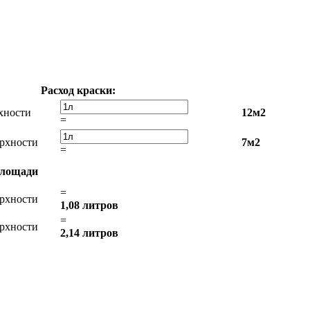
Расход краски:
хности
12м2
=
рхности
7м2
=
 площади
=
рхности
1,08 литров
=
рхности
2,14 литров