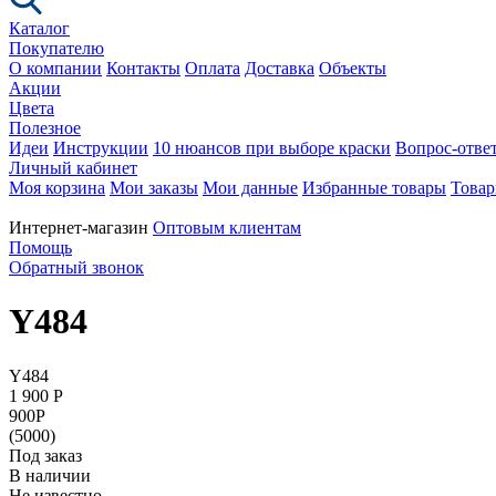
Каталог
Покупателю
О компании
Контакты
Оплата
Доставка
Объекты
Акции
Цвета
Полезное
Идеи
Инструкции
10 нюансов при выборе краски
Вопрос-отве
Личный кабинет
Моя корзина
Мои заказы
Мои данные
Избранные товары
Товар
Интернет-магазин
Оптовым клиентам
Помощь
Обратный звонок
Y484
Y484
1 900
P
900
P
(5000)
Под заказ
В наличии
Не известно