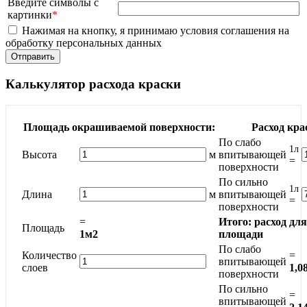
Введите символы с
картинки
*
Нажимая на кнопку, я принимаю условия соглашения на
обработку персональных данных
Калькулятор расхода краски
Площадь окрашиваемой поверхности:
Расход кра
По слабо
1л
Высота
м
впитывающей
=
поверхности
По сильно
1л
Длина
м
впитывающей
=
поверхности
=
Итого: расход дл
Площадь
1м2
площади
По слабо
Количество
=
впитывающей
слоев
1,0
поверхности
По сильно
=
впитывающей