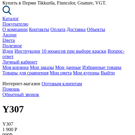
Купить в Перми Tikkurila, Finncolor, Gnature, VGT.
Каталог
Покупателю
О компании
Контакты
Оплата
Доставка
Объекты
Акции
Цвета
Полезное
Идеи
Инструкции
10 нюансов при выборе краски
Вопрос-
ответ
Личный кабинет
Моя корзина
Мои заказы
Мои данные
Избранные товары
Товары для сравнения
Мои цвета
Мои купоны
Выйти
Интернет-магазин
Оптовым клиентам
Помощь
Обратный звонок
Y307
Y307
1 900
P
900
P