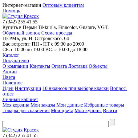
Интернет-магазин
Оптовым клиентам
Помощь
7
(342)
255 41 55
Купить в Перми Tikkurila, Finncolor, Gnature, VGT.
Обратный звонок
Схема проезда
ПЕРМЬ, ул. Н. Островского, 64
Вас встретят: ПН - ПТ
с 09:30 до 20:00
СБ:
с 10:00 до 19:00
ВС:
с 10:00 до 18:00
Каталог
Покупателю
О компании
Контакты
Оплата
Доставка
Объекты
Акции
Цвета
Полезное
Идеи
Инструкции
10 нюансов при выборе краски
Вопрос-
ответ
Личный кабинет
Моя корзина
Мои заказы
Мои данные
Избранные товары
Товары для сравнения
Мои цвета
Мои купоны
Выйти
7
(342)
255 41 55