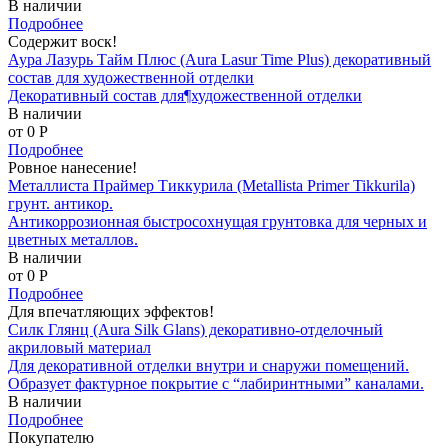
В наличии
Подробнее
Содержит воск!
Аура Лазурь Тайм Плюс (Aura Lasur Time Plus) декоративный
состав для художественной отделки
Декоративный состав для¶художественной отделки
В наличии
от 0
P
Подробнее
Ровное нанесение!
Металлиста Праймер Тиккурила (Metallista Primer Tikkurila)
грунт. антикор.
Антикоррозионная быстросохнущая грунтовка для черных и
цветных металлов.
В наличии
от 0
P
Подробнее
Для впечатляющих эффектов!
Силк Глянц (Aura Silk Glans) декоративно-отделочный
акриловый материал
Для декоративной отделки внутри и снаружи помещений.
Образует фактурное покрытие с “лабиринтными” каналами.
В наличии
Подробнее
Покупателю