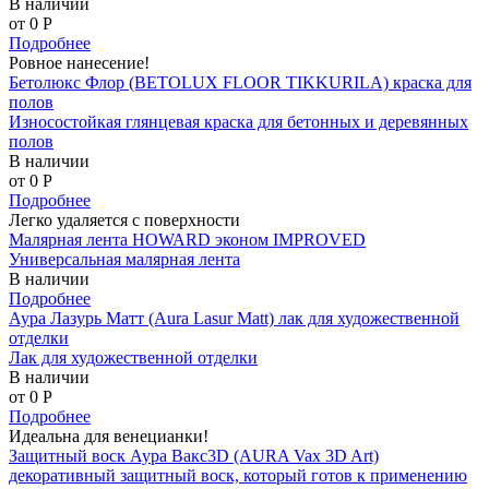
В наличии
от 0
P
Подробнее
Ровное нанесение!
Бетолюкс Флор (BETOLUX FLOOR TIKKURILA) краска для
полов
Износостойкая глянцевая краска для бетонных и деревянных
полов
В наличии
от 0
P
Подробнее
Легко удаляется с поверхности
Малярная лента HOWARD эконом IMPROVED
Универсальная малярная лента
В наличии
Подробнее
Аура Лазурь Матт (Aura Lasur Matt) лак для художественной
отделки
Лак для художественной отделки
В наличии
от 0
P
Подробнее
Идеальна для венецианки!
Защитный воск Аура Вакс3D (AURA Vax 3D Art)
декоративный защитный воск, который готов к применению