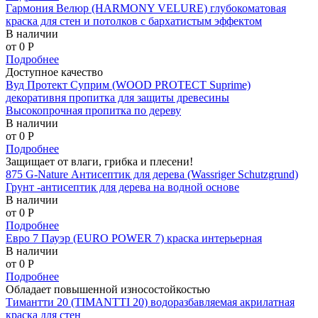
Гармония Велюр (HARMONY VELURE) глубокоматовая
краска для стен и потолков с бархатистым эффектом
В наличии
от 0
P
Подробнее
Доступное качество
Вуд Протект Суприм (WOOD PROTECT Suprime)
декоративня пропитка для защиты древесины
Высокопрочная пропитка по дереву
В наличии
от 0
P
Подробнее
Защищает от влаги, грибка и плесени!
875 G-Nature Антисептик для дерева (Wassriger Schutzgrund)
Грунт -антисептик для дерева на водной основе
В наличии
от 0
P
Подробнее
Евро 7 Пауэр (EURO POWER 7) краска интерьерная
В наличии
от 0
P
Подробнее
Обладает повышенной износостойкостью
Тимантти 20 (TIMANTTI 20) водоразбавляемая акрилатная
краска для стен