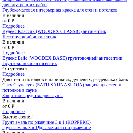
для внутренних работ
Глубокоматовая интерьерная краска для стен и потолков
В наличии
от 0
P
Подробнее
Вудекс Классик (WOODEX CLASSIC) антисептик
Лессирующий антисептик
В наличии
от 0
P
Подробнее
Вудекс Бейс (WOODEX BASE) грунтовочный антисептик
Грунтовочный антисептик
Отсутствует
Подробнее
Для стен и потолков в парильнях, душевых, раздевалках бань
Сату Саунасуоя (SATU SAUNASUOJA) защита для стен и
потолков в сауне
Защитное средство для сауны
В наличии
от 0
P
Подробнее
Быстро сохнет!
Грунт эмаль по ржавчине 3 в 1 (КОРРЕКС)
грунт-эмаль 3 в 1¶для металла по ржавчине
В наличии