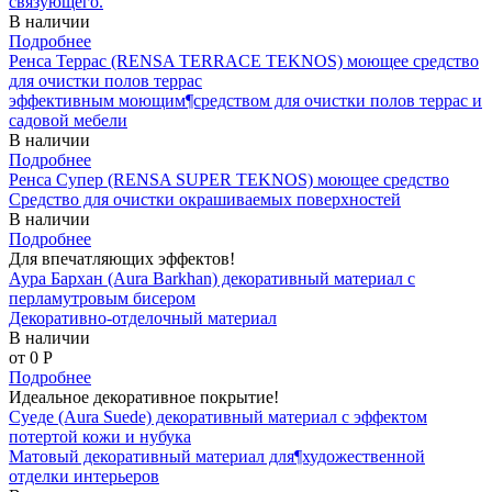
связующего.
В наличии
Подробнее
Ренса Террас (RENSA TERRACE TEKNOS) моющее средство
для очистки полов террас
эффективным моющим¶средством для очистки полов террас и
садовой мебели
В наличии
Подробнее
Ренса Супер (RENSA SUPER TEKNOS) моющее средство
Средство для очистки окрашиваемых поверхностей
В наличии
Подробнее
Для впечатляющих эффектов!
Аура Бархан (Aura Barkhan) декоративный материал с
перламутровым бисером
Декоративно-отделочный материал
В наличии
от 0
P
Подробнее
Идеальное декоративное покрытие!
Суеде (Aura Suede) декоративный материал с эффектом
потертой кожи и нубука
Матовый декоративный материал для¶художественной
отделки интерьеров