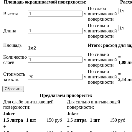
Площадь окрашиваемой поверхности:
Расхо
По слабо
Высота
м
впитывающей
=
поверхности
По сильно
Длина
м
впитывающей
=
поверхности
=
Площадь
Итого: расход для з
1м2
По сильно
Количество
=
м
впитывающей
слоев
1,08 л
поверхности
По сильно
Стоимость
=
м
впитывающей
за кв. м.
2,14 л
поверхности
Предлагаем приобрести:
Для слабо впитывающей
Для сильно впитывающей
поверхности:
поверхности:
Joker
Joker
1,5 литра
1 шт
150 руб
1,5 литра
1 шт
150 руб
+
+