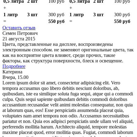
0,5 литра
2 шт
100 руб
0,5 литра
2 шт
100 руб
+
+
1 литр
3 шт
300 руб
1 литр
3 шт
300 руб
=
550 руб
=
550 руб
Оставить отзыв
Семен Петрович
21 августа 2015
Цвета, представленные на дисплее, воспроизведены
электронным способом. не заменяют оригинальные цвета, так
как на восприятие цвета влияют, среди прочих, такие
факторы, как структура поверхности, блеск и освещение.
Подробнее
Катерина
Вчера, 15.00
Lorem ipsum dolor sit amet, consectetur adipisicing elit. Vero
tempora accusamus quo libero debitis nesciunt doloribus, ab,
quibusdam, iste ea similique soluta fuga sequi, atque qui a commodi
culpa. Quis sequi sapiente quibusdam debitis commodi doloribus
accusantium recusandae velit animi molestias consequatur, non quia
at laborum quas, eos! Esse perspiciatis assumenda placeat quia,
voluptates nam amet tempora non odio. Accusamus necessitatibus
pariatur et non. Quia eos adipisci perspiciatis unde ullam vel aliquid,
perferendis mollitia harum. Architecto aliquid, tempore molestias
maxime placeat quod, error mollitia quas. Fugiat, commodi laborum