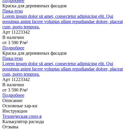
Подробнее
Краска для деревянных фасадов
Пика-техо
Lorem ipsum dolor sit amet, consectetur adipisicing elit. Qui
possimus animi facere voluptas ullam repudiandae dolore, placeat
cum, porro tempora.
Арт 11223342
В наличии
от
3 590
P
/м²
Подробнее
Краска для деревянных фасадов
Пика-техо
Lorem ipsum dolor sit amet, consectetur adipisicing elit. Qui
possimus animi facere voluptas ullam repudiandae dolore, placeat
cum, porro tempora.
Арт 11223342
В наличии
от
3 590
P
/м²
Подробнее
Описание
Основные хар-ки
Инструкции
Техническая спец-я
Калькулятор расхода
Отзывы