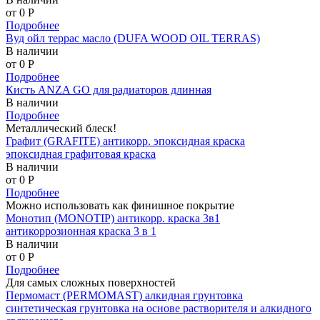
от 0
P
Подробнее
Вуд ойл террас масло (DUFA WOOD OIL TERRAS)
В наличии
от 0
P
Подробнее
Кисть ANZA GO для радиаторов длинная
В наличии
Подробнее
Металлический блеск!
Графит (GRAFITE) антикорр. эпоксидная краска
эпоксидная графитовая краска
В наличии
от 0
P
Подробнее
Можно использовать как финишное покрытие
Монотип (MONOTIP) антикорр. краска 3в1
антикоррозионная краска 3 в 1
В наличии
от 0
P
Подробнее
Для самых сложных поверхностей
Пермомаст (PERMOMAST) алкидная грунтовка
синтетическая грунтовка на основе растворителя и алкидного