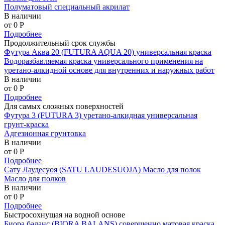
Полуматовый специальный акрилат
В наличии
от 0
P
Подробнее
Продолжительный срок службы
Футура Аква 20 (FUTURA AQUA 20) универсальная краска
Водоразбавляемая краска универсального применения на
уретано-алкидной основе для внутренних и наружных работ
В наличии
от 0
P
Подробнее
Для самых сложных поверхностей
Футура 3 (FUTURA 3) уретано-алкидная универсальная
грунт-краска
Адгезионная грунтовка
В наличии
от 0
P
Подробнее
Сату Лаудесуоя (SATU LAUDESUOJA) Масло для полок
Масло для полков
В наличии
от 0
P
Подробнее
Быстросохнущая на водной основе
Биора баланс (BIORA BALANS) совершенно матовая краска