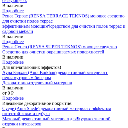
связующего.
В наличии
Подробнее
Ренса Террас (RENSA TERRACE TEKNOS) моющее средство
для очистки полов террас
эффективным моющим¶средством для очистки полов террас и
садовой мебели
В наличии
Подробнее
Ренса Супер (RENSA SUPER TEKNOS) моющее средство
Средство для очистки окрашиваемых поверхностей
В наличии
Подробнее
Для впечатляющих эффектов!
Аура Бархан (Aura Barkhan) декоративный материал с
перламутровым бисером
Декоративно-отделочный материал
В наличии
от 0
P
Подробнее
Идеальное декоративное покрытие!
Суеде (Aura Suede) декоративный материал с эффектом
потертой кожи и нубука
Матовый декоративный материал для¶художественной
отделки интерьеров