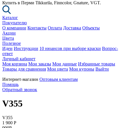
Купить в Перми Tikkurila, Finncolor, Gnature, VGT.
Каталог
Покупателю
О компании
Контакты
Оплата
Доставка
Объекты
Акции
Цвета
Полезное
Идеи
Инструкции
10 нюансов при выборе краски
Вопрос-
ответ
Личный кабинет
Моя корзина
Мои заказы
Мои данные
Избранные товары
Товары для сравнения
Мои цвета
Мои купоны
Выйти
Интернет-магазин
Оптовым клиентам
Помощь
Обратный звонок
V355
V355
1 900
P
900
P