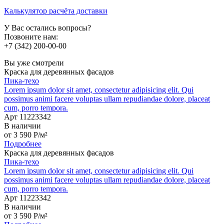
Калькулятор расчёта доставки
У Вас остались вопросы?
Позвоните нам:
+7 (342) 200-00-00
Вы уже смотрели
Краска для деревянных фасадов
Пика-техо
Lorem ipsum dolor sit amet, consectetur adipisicing elit. Qui
possimus animi facere voluptas ullam repudiandae dolore, placeat
cum, porro tempora.
Арт 11223342
В наличии
от
3 590
P
/м²
Подробнее
Краска для деревянных фасадов
Пика-техо
Lorem ipsum dolor sit amet, consectetur adipisicing elit. Qui
possimus animi facere voluptas ullam repudiandae dolore, placeat
cum, porro tempora.
Арт 11223342
В наличии
от
3 590
P
/м²