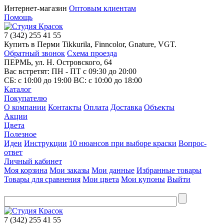
Интернет-магазин
Оптовым клиентам
Помощь
7
(342)
255 41 55
Купить в Перми Tikkurila, Finncolor, Gnature, VGT.
Обратный звонок
Схема проезда
ПЕРМЬ, ул. Н. Островского, 64
Вас встретят: ПН - ПТ
с 09:30 до 20:00
СБ:
с 10:00 до 19:00
ВС:
с 10:00 до 18:00
Каталог
Покупателю
О компании
Контакты
Оплата
Доставка
Объекты
Акции
Цвета
Полезное
Идеи
Инструкции
10 нюансов при выборе краски
Вопрос-
ответ
Личный кабинет
Моя корзина
Мои заказы
Мои данные
Избранные товары
Товары для сравнения
Мои цвета
Мои купоны
Выйти
7
(342)
255 41 55