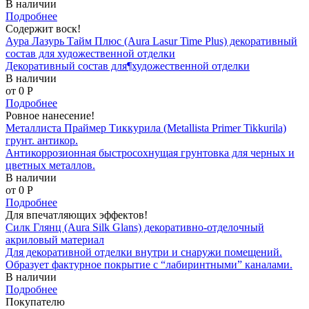
В наличии
Подробнее
Содержит воск!
Аура Лазурь Тайм Плюс (Aura Lasur Time Plus) декоративный
состав для художественной отделки
Декоративный состав для¶художественной отделки
В наличии
от 0
P
Подробнее
Ровное нанесение!
Металлиста Праймер Тиккурила (Metallista Primer Tikkurila)
грунт. антикор.
Антикоррозионная быстросохнущая грунтовка для черных и
цветных металлов.
В наличии
от 0
P
Подробнее
Для впечатляющих эффектов!
Силк Глянц (Aura Silk Glans) декоративно-отделочный
акриловый материал
Для декоративной отделки внутри и снаружи помещений.
Образует фактурное покрытие с “лабиринтными” каналами.
В наличии
Подробнее
Покупателю