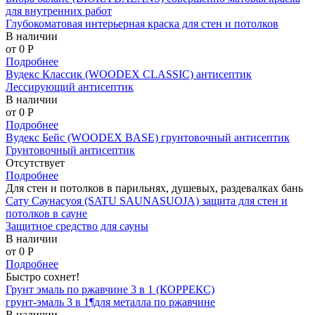
для внутренних работ
Глубокоматовая интерьерная краска для стен и потолков
В наличии
от 0
P
Подробнее
Вудекс Классик (WOODEX CLASSIC) антисептик
Лессирующий антисептик
В наличии
от 0
P
Подробнее
Вудекс Бейс (WOODEX BASE) грунтовочный антисептик
Грунтовочный антисептик
Отсутствует
Подробнее
Для стен и потолков в парильнях, душевых, раздевалках бань
Сату Саунасуоя (SATU SAUNASUOJA) защита для стен и
потолков в сауне
Защитное средство для сауны
В наличии
от 0
P
Подробнее
Быстро сохнет!
Грунт эмаль по ржавчине 3 в 1 (КОРРЕКС)
грунт-эмаль 3 в 1¶для металла по ржавчине
В наличии