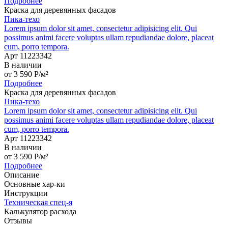
Подробнее
Краска для деревянных фасадов
Пика-техо
Lorem ipsum dolor sit amet, consectetur adipisicing elit. Qui
possimus animi facere voluptas ullam repudiandae dolore, placeat
cum, porro tempora.
Арт 11223342
В наличии
от
3 590
P
/м²
Подробнее
Краска для деревянных фасадов
Пика-техо
Lorem ipsum dolor sit amet, consectetur adipisicing elit. Qui
possimus animi facere voluptas ullam repudiandae dolore, placeat
cum, porro tempora.
Арт 11223342
В наличии
от
3 590
P
/м²
Подробнее
Описание
Основные хар-ки
Инструкции
Техническая спец-я
Калькулятор расхода
Отзывы