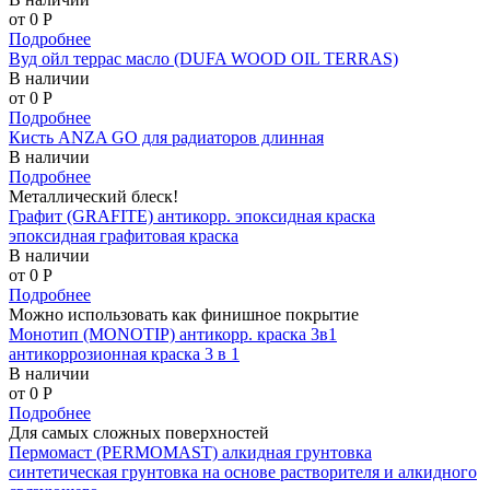
от 0
P
Подробнее
Вуд ойл террас масло (DUFA WOOD OIL TERRAS)
В наличии
от 0
P
Подробнее
Кисть ANZA GO для радиаторов длинная
В наличии
Подробнее
Металлический блеск!
Графит (GRAFITE) антикорр. эпоксидная краска
эпоксидная графитовая краска
В наличии
от 0
P
Подробнее
Можно использовать как финишное покрытие
Монотип (MONOTIP) антикорр. краска 3в1
антикоррозионная краска 3 в 1
В наличии
от 0
P
Подробнее
Для самых сложных поверхностей
Пермомаст (PERMOMAST) алкидная грунтовка
синтетическая грунтовка на основе растворителя и алкидного