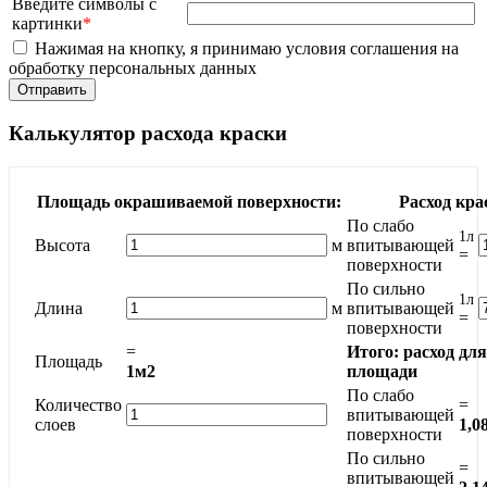
Введите символы с
картинки
*
Нажимая на кнопку, я принимаю условия соглашения на
обработку персональных данных
Калькулятор расхода краски
Площадь окрашиваемой поверхности:
Расход кра
По слабо
1л
Высота
м
впитывающей
=
поверхности
По сильно
1л
Длина
м
впитывающей
=
поверхности
=
Итого: расход дл
Площадь
1м2
площади
По слабо
Количество
=
впитывающей
слоев
1,0
поверхности
По сильно
=
впитывающей