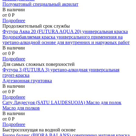
Полуматовый специальный акрилат
В наличии
от 0
P
Подробнее
Продолжительный срок службы
Футура Аква 20 (FUTURA AQUA 20) универсальная краска
Водоразбавляемая краска универсального применения на
уретано-алкидной основе для внутренних и наружных работ
В наличии
от 0
P
Подробнее
Для самых сложных поверхностей
Футура 3 (FUTURA 3) уретано-алкидная универсальная
грунт-краска
Адгезионная грунтовка
В наличии
от 0
P
Подробнее
Сату Лаудесуоя (SATU LAUDESUOJA) Масло для полок
Масло для полков
В наличии
от 0
P
Подробнее
Быстросохнущая на водной основе
Биора баланс (BIORA BALANS) совершенно матовая краска