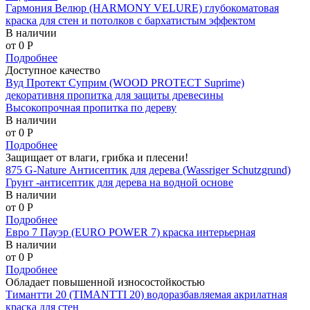
Гармония Велюр (HARMONY VELURE) глубокоматовая
краска для стен и потолков с бархатистым эффектом
В наличии
от 0
P
Подробнее
Доступное качество
Вуд Протект Суприм (WOOD PROTECT Suprime)
декоративня пропитка для защиты древесины
Высокопрочная пропитка по дереву
В наличии
от 0
P
Подробнее
Защищает от влаги, грибка и плесени!
875 G-Nature Антисептик для дерева (Wassriger Schutzgrund)
Грунт -антисептик для дерева на водной основе
В наличии
от 0
P
Подробнее
Евро 7 Пауэр (EURO POWER 7) краска интерьерная
В наличии
от 0
P
Подробнее
Обладает повышенной износостойкостью
Тимантти 20 (TIMANTTI 20) водоразбавляемая акрилатная
краска для стен