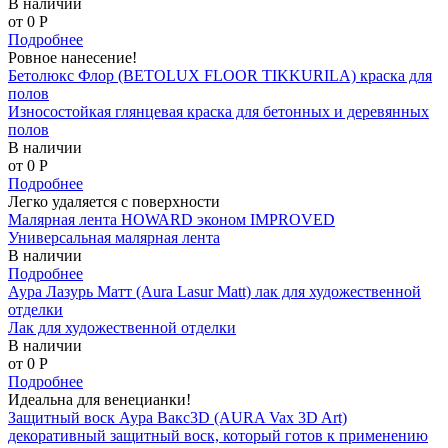
В наличии
от 0
P
Подробнее
Ровное нанесение!
Бетолюкс Флор (BETOLUX FLOOR TIKKURILA) краска для
полов
Износостойкая глянцевая краска для бетонных и деревянных
полов
В наличии
от 0
P
Подробнее
Легко удаляется с поверхности
Малярная лента HOWARD эконом IMPROVED
Универсальная малярная лента
В наличии
Подробнее
Аура Лазурь Матт (Aura Lasur Matt) лак для художественной
отделки
Лак для художественной отделки
В наличии
от 0
P
Подробнее
Идеальна для венецианки!
Защитный воск Аура Вакс3D (AURA Vax 3D Art)
декоративный защитный воск, который готов к применению