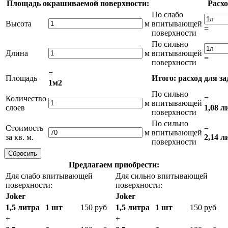
Площадь окрашиваемой поверхности:
Расхо
По слабо
Высота
м
впитывающей
=
поверхности
По сильно
Длина
м
впитывающей
=
поверхности
=
Площадь
Итого: расход для з
1м2
По сильно
Количество
=
м
впитывающей
слоев
1,08 л
поверхности
По сильно
Стоимость
=
м
впитывающей
за кв. м.
2,14 л
поверхности
Предлагаем приобрести:
Для слабо впитывающей
Для сильно впитывающей
поверхности:
поверхности:
Joker
Joker
1,5 литра
1 шт
150 руб
1,5 литра
1 шт
150 руб
+
+