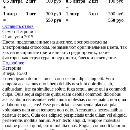
0,5 литра
2 шт
100 руб
0,5 литра
2 шт
100 руб
+
+
1 литр
3 шт
300 руб
1 литр
3 шт
300 руб
=
550 руб
=
550 руб
Оставить отзыв
Семен Петрович
21 августа 2015
Цвета, представленные на дисплее, воспроизведены
электронным способом. не заменяют оригинальные цвета, так
как на восприятие цвета влияют, среди прочих, такие
факторы, как структура поверхности, блеск и освещение.
Подробнее
Катерина
Вчера, 15.00
Lorem ipsum dolor sit amet, consectetur adipisicing elit. Vero
tempora accusamus quo libero debitis nesciunt doloribus, ab,
quibusdam, iste ea similique soluta fuga sequi, atque qui a commodi
culpa. Quis sequi sapiente quibusdam debitis commodi doloribus
accusantium recusandae velit animi molestias consequatur, non quia
at laborum quas, eos! Esse perspiciatis assumenda placeat quia,
voluptates nam amet tempora non odio. Accusamus necessitatibus
pariatur et non. Quia eos adipisci perspiciatis unde ullam vel aliquid,
perferendis mollitia harum. Architecto aliquid, tempore molestias
maxime placeat quod, error mollitia quas. Fugiat, commodi laborum