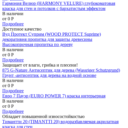
Гармония Велюр (HARMONY VELURE) глубокоматовая
краска для стен и потолков с бархатистым эффектом
В наличии
от 0
P
Подробнее
Доступное качество
Вуд Протект Суприм (WOOD PROTECT Suprime)
декоративня пропитка для защиты древесины
Высокопрочная пропитка по дереву
В наличии
от 0
P
Подробнее
Защищает от влаги, грибка и плесени!
875 G-Nature Антисептик для дерева (Wassriger Schutzgrund)
Грунт -антисептик для дерева на водной основе
В наличии
от 0
P
Подробнее
Евро 7 Пауэр (EURO POWER 7) краска интерьерная
В наличии
от 0
P
Подробнее
Обладает повышенной износостойкостью
Тимантти 20 (TIMANTTI 20) водоразбавляемая акрилатная
краска для стен