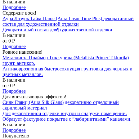
В наличии
Подробнее
Содержит воск!
Аура Лазурь Тайм Плюс (Aura Lasur Time Plus) декоративный
состав для художественной отделки
Декоративный состав для¶художественной отделки
В наличии
от 0
P
Подробнее
Ровное нанесение!
Металлиста Праймер Тиккурила (Metallista Primer Tikkurila)
грунт. антикор.
Антикоррозионная быстросохнущая грунтовка для черных и
цветных металлов.
В наличии
от 0
P
Подробнее
Для впечатляющих эффектов!
Силк Глянц (Aura Silk Glans) декоративно-отделочный
акриловый материал
Для декоративной отделки внутри и снаружи помещений.
Образует фактурное покрытие с “лабиринтными” каналами.
В наличии
Подробнее
Покупателю