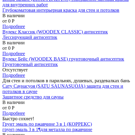
для внутренних работ
Глубокоматовая интерьерная краска для стен и потолков
В наличии
от 0
P
Подробнее
Вудекс Классик (WOODEX CLASSIC) антисептик
Лессирующий антисептик
В наличии
от 0
P
Подробнее
Вудекс Бейс (WOODEX BASE) грунтовочный антисептик
Грунтовочный антисептик
Отсутствует
Подробнее
Для стен и потолков в парильнях, душевых, раздевалках бань
Сату Саунасуоя (SATU SAUNASUOJA) защита для стен и
потолков в сауне
Защитное средство для сауны
В наличии
от 0
P
Подробнее
Быстро сохнет!
Грунт эмаль по ржавчине 3 в 1 (КОРРЕКС)
грунт-эмаль 3 в 1¶для металла по ржавчине
В наличии