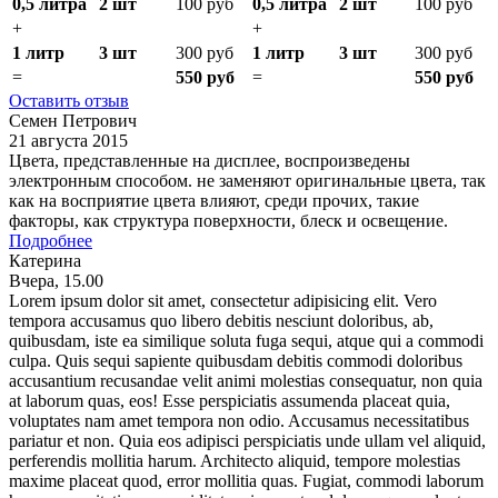
0,5 литра
2 шт
100 руб
0,5 литра
2 шт
100 руб
+
+
1 литр
3 шт
300 руб
1 литр
3 шт
300 руб
=
550 руб
=
550 руб
Оставить отзыв
Семен Петрович
21 августа 2015
Цвета, представленные на дисплее, воспроизведены
электронным способом. не заменяют оригинальные цвета, так
как на восприятие цвета влияют, среди прочих, такие
факторы, как структура поверхности, блеск и освещение.
Подробнее
Катерина
Вчера, 15.00
Lorem ipsum dolor sit amet, consectetur adipisicing elit. Vero
tempora accusamus quo libero debitis nesciunt doloribus, ab,
quibusdam, iste ea similique soluta fuga sequi, atque qui a commodi
culpa. Quis sequi sapiente quibusdam debitis commodi doloribus
accusantium recusandae velit animi molestias consequatur, non quia
at laborum quas, eos! Esse perspiciatis assumenda placeat quia,
voluptates nam amet tempora non odio. Accusamus necessitatibus
pariatur et non. Quia eos adipisci perspiciatis unde ullam vel aliquid,
perferendis mollitia harum. Architecto aliquid, tempore molestias
maxime placeat quod, error mollitia quas. Fugiat, commodi laborum