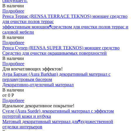
связующего.
В наличии
Подробнее
Ренса Террас (RENSA TERRACE TEKNOS) моющее средство
для очистки полов террас
эффективным моющим¶средством для очистки полов террас и
садовой мебели
В наличии
Подробнее
Ренса Супер (RENSA SUPER TEKNOS) моющее средство
Средство для очистки окрашиваемых поверхностей
В наличии
Подробнее
Для впечатляющих эффектов!
Аура Бархан (Aura Barkhan) декоративный материал с
перламутровым бисером
Декоративно-отделочный материал
В наличии
от 0
P
Подробнее
Идеальное декоративное покрытие!
Суеде (Aura Suede) декоративный материал с эффектом
потертой кожи и нубука
Матовый декоративный материал для¶художественной
отделки интерьеров