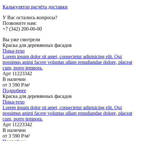
Калькулятор расчёта доставки
У Вас остались вопросы?
Позвоните нам:
+7 (342) 200-00-00
Вы уже смотрели
Краска для деревянных фасадов
Пика-техо
Lorem ipsum dolor sit amet, consectetur adipisicing elit. Qui
possimus animi facere voluptas ullam repudiandae dolore, placeat
cum, porro tempora.
Арт 11223342
В наличии
от
3 590
P
/м²
Подробнее
Краска для деревянных фасадов
Пика-техо
Lorem ipsum dolor sit amet, consectetur adipisicing elit. Qui
possimus animi facere voluptas ullam repudiandae dolore, placeat
cum, porro tempora.
Арт 11223342
В наличии
от
3 590
P
/м²