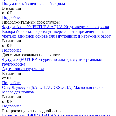
Полуматовый специальный акрилат
В наличии
от 0
P
Подробнее
Продолжительный срок службы
Футура Аква 20 (FUTURA AQUA 20) универсальная краска
Водоразбавляемая краска универсального применения на
уретано-алкидной основе для внутренних и наружных работ
В наличии
от 0
P
Подробнее
Для самых сложных поверхностей
Футура 3 (FUTURA 3) уретано-алкидная универсальная
грунт-краска
Адгезионная грунтовка
В наличии
от 0
P
Подробнее
Сату Лаудесуоя (SATU LAUDESUOJA) Масло для полок
Масло для полков
В наличии
от 0
P
Подробнее
Быстросохнущая на водной основе
Биора баланс (BIORA BALANS) совершенно матовая краска