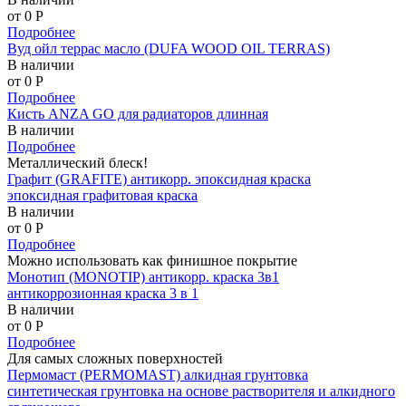
от 0
P
Подробнее
Вуд ойл террас масло (DUFA WOOD OIL TERRAS)
В наличии
от 0
P
Подробнее
Кисть ANZA GO для радиаторов длинная
В наличии
Подробнее
Металлический блеск!
Графит (GRAFITE) антикорр. эпоксидная краска
эпоксидная графитовая краска
В наличии
от 0
P
Подробнее
Можно использовать как финишное покрытие
Монотип (MONOTIP) антикорр. краска 3в1
антикоррозионная краска 3 в 1
В наличии
от 0
P
Подробнее
Для самых сложных поверхностей
Пермомаст (PERMOMAST) алкидная грунтовка
синтетическая грунтовка на основе растворителя и алкидного