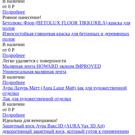
В наличии
от 0
P
Подробнее
Ровное нанесение!
Бетолюкс Флор (BETOLUX FLOOR TIKKURILA) краска для
полов
Износостойкая глянцевая краска для бетонных и деревянных
полов
В наличии
от 0
P
Подробнее
Легко удаляется с поверхности
Малярная лента HOWARD эконом IMPROVED
Универсальная малярная лента
В наличии
Подробнее
Аура Лазурь Матт (Aura Lasur Matt) лак для художественной
отделки
Лак для художественной отделки
В наличии
от 0
P
Подробнее
Идеальна для венецианки!
Защитный воск Аура Вакс3D (AURA Vax 3D Art)
декоративный защитный воск, который готов к применению