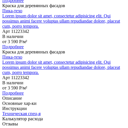
Подробнее
Краска для деревянных фасадов
Пика-техо
Lorem ipsum dolor sit amet, consectetur adipisicing elit. Qui
possimus animi facere voluptas ullam repudiandae dolore, placeat
cum, porro tempora.
Арт 11223342
В наличии
от
3 590
P
/м²
Подробнее
Краска для деревянных фасадов
Пика-техо
Lorem ipsum dolor sit amet, consectetur adipisicing elit. Qui
possimus animi facere voluptas ullam repudiandae dolore, placeat
cum, porro tempora.
Арт 11223342
В наличии
от
3 590
P
/м²
Подробнее
Описание
Основные хар-ки
Инструкции
Техническая спец-я
Калькулятор расхода
Отзывы