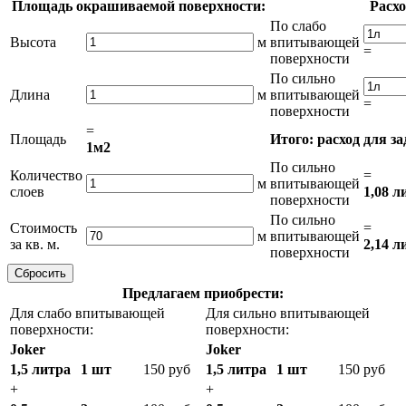
Площадь окрашиваемой поверхности:
Расхо
По слабо
Высота
м
впитывающей
=
поверхности
По сильно
Длина
м
впитывающей
=
поверхности
=
Площадь
Итого: расход для з
1м2
По сильно
Количество
=
м
впитывающей
слоев
1,08 л
поверхности
По сильно
Стоимость
=
м
впитывающей
за кв. м.
2,14 л
поверхности
Предлагаем приобрести:
Для слабо впитывающей
Для сильно впитывающей
поверхности:
поверхности:
Joker
Joker
1,5 литра
1 шт
150 руб
1,5 литра
1 шт
150 руб
+
+