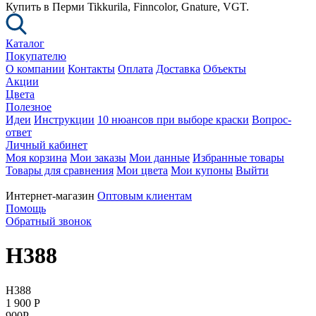
Купить в Перми Tikkurila, Finncolor, Gnature, VGT.
Каталог
Покупателю
О компании
Контакты
Оплата
Доставка
Объекты
Акции
Цвета
Полезное
Идеи
Инструкции
10 нюансов при выборе краски
Вопрос-
ответ
Личный кабинет
Моя корзина
Мои заказы
Мои данные
Избранные товары
Товары для сравнения
Мои цвета
Мои купоны
Выйти
Интернет-магазин
Оптовым клиентам
Помощь
Обратный звонок
H388
H388
1 900
P
900
P