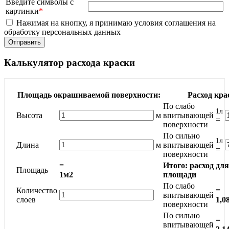
Введите символы с
картинки
*
Нажимая на кнопку, я принимаю условия соглашения на
обработку персональных данных
Калькулятор расхода краски
Площадь окрашиваемой поверхности:
Расход кра
По слабо
1л
Высота
м
впитывающей
=
поверхности
По сильно
1л
Длина
м
впитывающей
=
поверхности
=
Итого: расход дл
Площадь
1м2
площади
По слабо
Количество
=
впитывающей
слоев
1,0
поверхности
По сильно
=
впитывающей