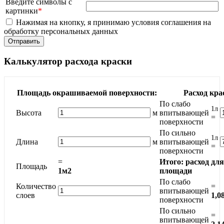
Введите символы с
картинки
*
Нажимая на кнопку, я принимаю условия соглашения на
обработку персональных данных
Калькулятор расхода краски
Площадь окрашиваемой поверхности:
Расход кра
По слабо
1л
Высота
м
впитывающей
=
поверхности
По сильно
1л
Длина
м
впитывающей
=
поверхности
=
Итого: расход дл
Площадь
1м2
площади
По слабо
Количество
=
впитывающей
слоев
1,0
поверхности
По сильно
=
впитывающей