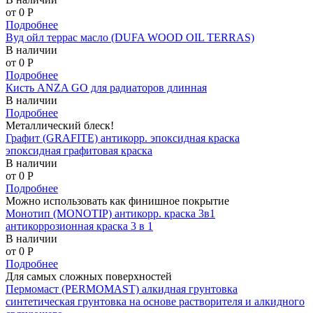
от 0
P
Подробнее
Вуд ойл террас масло (DUFA WOOD OIL TERRAS)
В наличии
от 0
P
Подробнее
Кисть ANZA GO для радиаторов длинная
В наличии
Подробнее
Металлический блеск!
Графит (GRAFITE) антикорр. эпоксидная краска
эпоксидная графитовая краска
В наличии
от 0
P
Подробнее
Можно использовать как финишное покрытие
Монотип (MONOTIP) антикорр. краска 3в1
антикоррозионная краска 3 в 1
В наличии
от 0
P
Подробнее
Для самых сложных поверхностей
Пермомаст (PERMOMAST) алкидная грунтовка
синтетическая грунтовка на основе растворителя и алкидного