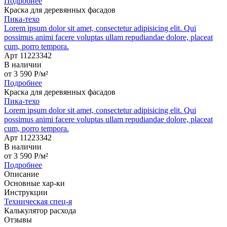
Подробнее
Краска для деревянных фасадов
Пика-техо
Lorem ipsum dolor sit amet, consectetur adipisicing elit. Qui
possimus animi facere voluptas ullam repudiandae dolore, placeat
cum, porro tempora.
Арт 11223342
В наличии
от
3 590
P
/м²
Подробнее
Краска для деревянных фасадов
Пика-техо
Lorem ipsum dolor sit amet, consectetur adipisicing elit. Qui
possimus animi facere voluptas ullam repudiandae dolore, placeat
cum, porro tempora.
Арт 11223342
В наличии
от
3 590
P
/м²
Подробнее
Описание
Основные хар-ки
Инструкции
Техническая спец-я
Калькулятор расхода
Отзывы