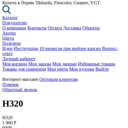
Купить в Перми Tikkurila, Finncolor, Gnature, VGT.
Каталог
Покупателю
О компании
Контакты
Оплата
Доставка
Объекты
Акции
Цвета
Полезное
Идеи
Инструкции
10 нюансов при выборе краски
Вопрос-
ответ
Личный кабинет
Моя корзина
Мои заказы
Мои данные
Избранные товары
Товары для сравнения
Мои цвета
Мои купоны
Выйти
Интернет-магазин
Оптовым клиентам
Помощь
Обратный звонок
H320
H320
1 900
P
900
P