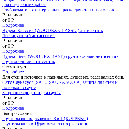
для внутренних работ
Глубокоматовая интерьерная краска для стен и потолков
В наличии
от 0
P
Подробнее
Вудекс Классик (WOODEX CLASSIC) антисептик
Лессирующий антисептик
В наличии
от 0
P
Подробнее
Вудекс Бейс (WOODEX BASE) грунтовочный антисептик
Грунтовочный антисептик
Отсутствует
Подробнее
Для стен и потолков в парильнях, душевых, раздевалках бань
Сату Саунасуоя (SATU SAUNASUOJA) защита для стен и
потолков в сауне
Защитное средство для сауны
В наличии
от 0
P
Подробнее
Быстро сохнет!
Грунт эмаль по ржавчине 3 в 1 (КОРРЕКС)
грунт-эмаль 3 в 1¶для металла по ржавчине
В наличии