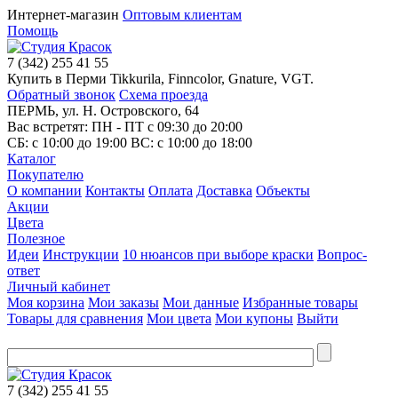
Интернет-магазин
Оптовым клиентам
Помощь
7
(342)
255 41 55
Купить в Перми Tikkurila, Finncolor, Gnature, VGT.
Обратный звонок
Схема проезда
ПЕРМЬ, ул. Н. Островского, 64
Вас встретят: ПН - ПТ
с 09:30 до 20:00
СБ:
с 10:00 до 19:00
ВС:
с 10:00 до 18:00
Каталог
Покупателю
О компании
Контакты
Оплата
Доставка
Объекты
Акции
Цвета
Полезное
Идеи
Инструкции
10 нюансов при выборе краски
Вопрос-
ответ
Личный кабинет
Моя корзина
Мои заказы
Мои данные
Избранные товары
Товары для сравнения
Мои цвета
Мои купоны
Выйти
7
(342)
255 41 55