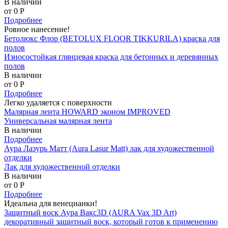
В наличии
от 0
P
Подробнее
Ровное нанесение!
Бетолюкс Флор (BETOLUX FLOOR TIKKURILA) краска для
полов
Износостойкая глянцевая краска для бетонных и деревянных
полов
В наличии
от 0
P
Подробнее
Легко удаляется с поверхности
Малярная лента HOWARD эконом IMPROVED
Универсальная малярная лента
В наличии
Подробнее
Аура Лазурь Матт (Aura Lasur Matt) лак для художественной
отделки
Лак для художественной отделки
В наличии
от 0
P
Подробнее
Идеальна для венецианки!
Защитный воск Аура Вакс3D (AURA Vax 3D Art)
декоративный защитный воск, который готов к применению