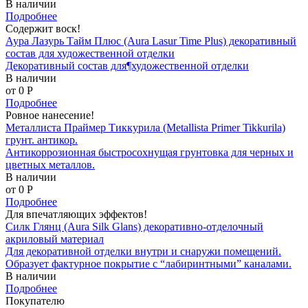
В наличии
Подробнее
Содержит воск!
Аура Лазурь Тайм Плюс (Aura Lasur Time Plus) декоративный
состав для художественной отделки
Декоративный состав для¶художественной отделки
В наличии
от 0
P
Подробнее
Ровное нанесение!
Металлиста Праймер Тиккурила (Metallista Primer Tikkurila)
грунт. антикор.
Антикоррозионная быстросохнущая грунтовка для черных и
цветных металлов.
В наличии
от 0
P
Подробнее
Для впечатляющих эффектов!
Силк Глянц (Aura Silk Glans) декоративно-отделочный
акриловый материал
Для декоративной отделки внутри и снаружи помещений.
Образует фактурное покрытие с “лабиринтными” каналами.
В наличии
Подробнее
Покупателю