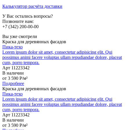
Калькулятор расчёта доставки
У Вас остались вопросы?
Позвоните нам:
+7 (342) 200-00-00
Вы уже смотрели
Краска для деревянных фасадов
Пика-техо
Lorem ipsum dolor sit amet, consectetur adipisicing elit. Qui
possimus animi facere voluptas ullam repudiandae dolore, placeat
cum, porro tempora.
Арт 11223342
В наличии
от
3 590
P
/м²
Подробнее
Краска для деревянных фасадов
Пика-техо
Lorem ipsum dolor sit amet, consectetur adipisicing elit. Qui
possimus animi facere voluptas ullam repudiandae dolore, placeat
cum, porro tempora.
Арт 11223342
В наличии
от
3 590
P
/м²