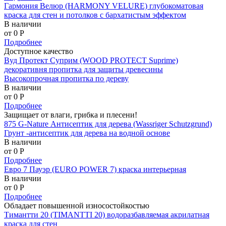
Гармония Велюр (HARMONY VELURE) глубокоматовая
краска для стен и потолков с бархатистым эффектом
В наличии
от 0
P
Подробнее
Доступное качество
Вуд Протект Суприм (WOOD PROTECT Suprime)
декоративня пропитка для защиты древесины
Высокопрочная пропитка по дереву
В наличии
от 0
P
Подробнее
Защищает от влаги, грибка и плесени!
875 G-Nature Антисептик для дерева (Wassriger Schutzgrund)
Грунт -антисептик для дерева на водной основе
В наличии
от 0
P
Подробнее
Евро 7 Пауэр (EURO POWER 7) краска интерьерная
В наличии
от 0
P
Подробнее
Обладает повышенной износостойкостью
Тимантти 20 (TIMANTTI 20) водоразбавляемая акрилатная
краска для стен