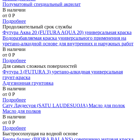
Полуматовый специальный акрилат
В наличии
от 0
P
Подробнее
Продолжительный срок службы
Футура Аква 20 (FUTURA AQUA 20) универсальная краска
Водоразбавляемая краска универсального применения на
уретано-алкидной основе для внутренних и наружных работ
В наличии
от 0
P
Подробнее
Для самых сложных поверхностей
Футура 3 (FUTURA 3) уретано-алкидная универсальная
грунт-краска
Адгезионная грунтовка
В наличии
от 0
P
Подробнее
Сату Лаудесуоя (SATU LAUDESUOJA) Масло для полок
Масло для полков
В наличии
от 0
P
Подробнее
Быстросохнущая на водной основе
Биора баланс (BIORA BALANS) совершенно матовая краска