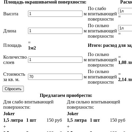
Площадь окрашиваемой поверхности:
Расхо
По слабо
Высота
м
впитывающей
=
поверхности
По сильно
Длина
м
впитывающей
=
поверхности
=
Площадь
Итого: расход для з
1м2
По сильно
Количество
=
м
впитывающей
слоев
1,08 л
поверхности
По сильно
Стоимость
=
м
впитывающей
за кв. м.
2,14 л
поверхности
Предлагаем приобрести:
Для слабо впитывающей
Для сильно впитывающей
поверхности:
поверхности:
Joker
Joker
1,5 литра
1 шт
150 руб
1,5 литра
1 шт
150 руб
+
+