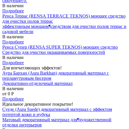
связующего.
В наличии
Подробнее
Ренса Террас (RENSA TERRACE TEKNOS) моющее средство
для очистки полов террас
эффективным моющим¶средством для очистки полов террас и
садовой мебели
В наличии
Подробнее
Ренса Супер (RENSA SUPER TEKNOS) моющее средство
Средство для очистки окрашиваемых поверхностей
В наличии
Подробнее
Для впечатляющих эффектов!
Аура Бархан (Aura Barkhan) декоративный материал с
перламутровым бисером
Декоративно-отделочный материал
В наличии
от 0
P
Подробнее
Идеальное декоративное покрытие!
Суеде (Aura Suede) декоративный материал с эффектом
потертой кожи и нубука
Матовый декоративный материал для¶художественной
отделки интерьеров