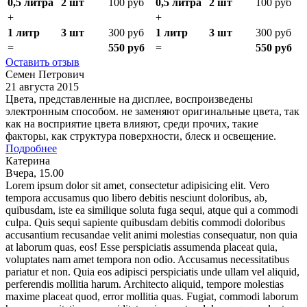
0,5 литра
2 шт
100 руб
0,5 литра
2 шт
100 руб
+
+
1 литр
3 шт
300 руб
1 литр
3 шт
300 руб
=
550 руб
=
550 руб
Оставить отзыв
Семен Петрович
21 августа 2015
Цвета, представленные на дисплее, воспроизведены
электронным способом. не заменяют оригинальные цвета, так
как на восприятие цвета влияют, среди прочих, такие
факторы, как структура поверхности, блеск и освещение.
Подробнее
Катерина
Вчера, 15.00
Lorem ipsum dolor sit amet, consectetur adipisicing elit. Vero
tempora accusamus quo libero debitis nesciunt doloribus, ab,
quibusdam, iste ea similique soluta fuga sequi, atque qui a commodi
culpa. Quis sequi sapiente quibusdam debitis commodi doloribus
accusantium recusandae velit animi molestias consequatur, non quia
at laborum quas, eos! Esse perspiciatis assumenda placeat quia,
voluptates nam amet tempora non odio. Accusamus necessitatibus
pariatur et non. Quia eos adipisci perspiciatis unde ullam vel aliquid,
perferendis mollitia harum. Architecto aliquid, tempore molestias
maxime placeat quod, error mollitia quas. Fugiat, commodi laborum