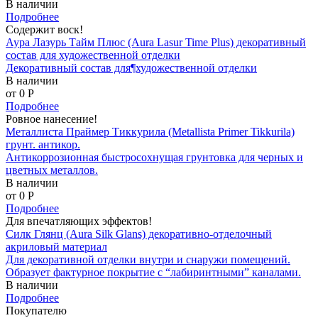
В наличии
Подробнее
Содержит воск!
Аура Лазурь Тайм Плюс (Aura Lasur Time Plus) декоративный
состав для художественной отделки
Декоративный состав для¶художественной отделки
В наличии
от 0
P
Подробнее
Ровное нанесение!
Металлиста Праймер Тиккурила (Metallista Primer Tikkurila)
грунт. антикор.
Антикоррозионная быстросохнущая грунтовка для черных и
цветных металлов.
В наличии
от 0
P
Подробнее
Для впечатляющих эффектов!
Силк Глянц (Aura Silk Glans) декоративно-отделочный
акриловый материал
Для декоративной отделки внутри и снаружи помещений.
Образует фактурное покрытие с “лабиринтными” каналами.
В наличии
Подробнее
Покупателю