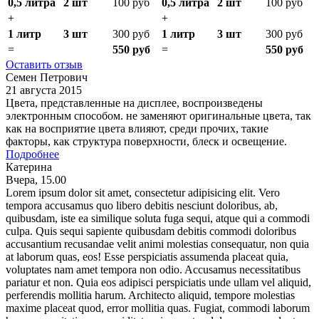
0,5 литра
2 шт
100 руб
0,5 литра
2 шт
100 руб
+
+
1 литр
3 шт
300 руб
1 литр
3 шт
300 руб
=
550 руб
=
550 руб
Оставить отзыв
Семен Петрович
21 августа 2015
Цвета, представленные на дисплее, воспроизведены
электронным способом. не заменяют оригинальные цвета, так
как на восприятие цвета влияют, среди прочих, такие
факторы, как структура поверхности, блеск и освещение.
Подробнее
Катерина
Вчера, 15.00
Lorem ipsum dolor sit amet, consectetur adipisicing elit. Vero
tempora accusamus quo libero debitis nesciunt doloribus, ab,
quibusdam, iste ea similique soluta fuga sequi, atque qui a commodi
culpa. Quis sequi sapiente quibusdam debitis commodi doloribus
accusantium recusandae velit animi molestias consequatur, non quia
at laborum quas, eos! Esse perspiciatis assumenda placeat quia,
voluptates nam amet tempora non odio. Accusamus necessitatibus
pariatur et non. Quia eos adipisci perspiciatis unde ullam vel aliquid,
perferendis mollitia harum. Architecto aliquid, tempore molestias
maxime placeat quod, error mollitia quas. Fugiat, commodi laborum