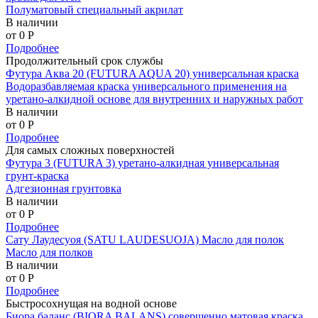
Полуматовый специальный акрилат
В наличии
от 0
P
Подробнее
Продолжительный срок службы
Футура Аква 20 (FUTURA AQUA 20) универсальная краска
Водоразбавляемая краска универсального применения на
уретано-алкидной основе для внутренних и наружных работ
В наличии
от 0
P
Подробнее
Для самых сложных поверхностей
Футура 3 (FUTURA 3) уретано-алкидная универсальная
грунт-краска
Адгезионная грунтовка
В наличии
от 0
P
Подробнее
Сату Лаудесуоя (SATU LAUDESUOJA) Масло для полок
Масло для полков
В наличии
от 0
P
Подробнее
Быстросохнущая на водной основе
Биора баланс (BIORA BALANS) совершенно матовая краска