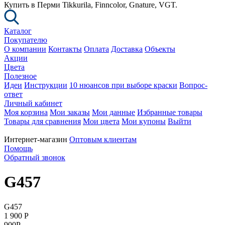
Купить в Перми Tikkurila, Finncolor, Gnature, VGT.
Каталог
Покупателю
О компании
Контакты
Оплата
Доставка
Объекты
Акции
Цвета
Полезное
Идеи
Инструкции
10 нюансов при выборе краски
Вопрос-
ответ
Личный кабинет
Моя корзина
Мои заказы
Мои данные
Избранные товары
Товары для сравнения
Мои цвета
Мои купоны
Выйти
Интернет-магазин
Оптовым клиентам
Помощь
Обратный звонок
G457
G457
1 900
P
900
P