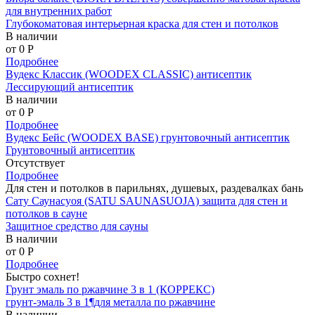
для внутренних работ
Глубокоматовая интерьерная краска для стен и потолков
В наличии
от 0
P
Подробнее
Вудекс Классик (WOODEX CLASSIC) антисептик
Лессирующий антисептик
В наличии
от 0
P
Подробнее
Вудекс Бейс (WOODEX BASE) грунтовочный антисептик
Грунтовочный антисептик
Отсутствует
Подробнее
Для стен и потолков в парильнях, душевых, раздевалках бань
Сату Саунасуоя (SATU SAUNASUOJA) защита для стен и
потолков в сауне
Защитное средство для сауны
В наличии
от 0
P
Подробнее
Быстро сохнет!
Грунт эмаль по ржавчине 3 в 1 (КОРРЕКС)
грунт-эмаль 3 в 1¶для металла по ржавчине
В наличии