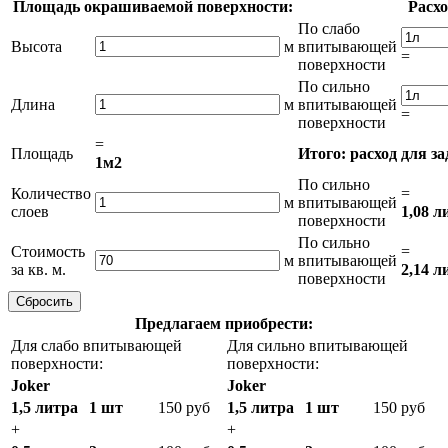
Площадь окрашиваемой поверхности:
Расхо
По слабо
Высота
м
впитывающей
=
поверхности
По сильно
Длина
м
впитывающей
=
поверхности
=
Площадь
Итого: расход для з
1м2
По сильно
Количество
=
м
впитывающей
слоев
1,08 л
поверхности
По сильно
Стоимость
=
м
впитывающей
за кв. м.
2,14 л
поверхности
Предлагаем приобрести:
Для слабо впитывающей
Для сильно впитывающей
поверхности:
поверхности:
Joker
Joker
1,5 литра
1 шт
150 руб
1,5 литра
1 шт
150 руб
+
+