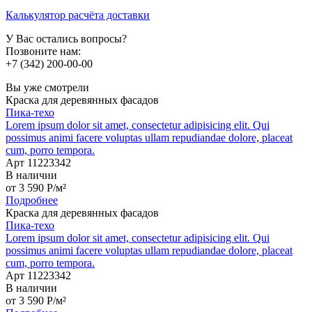
Калькулятор расчёта доставки
У Вас остались вопросы?
Позвоните нам:
+7 (342) 200-00-00
Вы уже смотрели
Краска для деревянных фасадов
Пика-техо
Lorem ipsum dolor sit amet, consectetur adipisicing elit. Qui
possimus animi facere voluptas ullam repudiandae dolore, placeat
cum, porro tempora.
Арт 11223342
В наличии
от
3 590
P
/м²
Подробнее
Краска для деревянных фасадов
Пика-техо
Lorem ipsum dolor sit amet, consectetur adipisicing elit. Qui
possimus animi facere voluptas ullam repudiandae dolore, placeat
cum, porro tempora.
Арт 11223342
В наличии
от
3 590
P
/м²