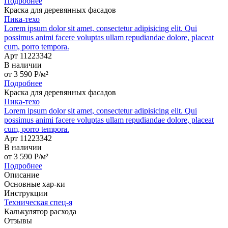
Подробнее
Краска для деревянных фасадов
Пика-техо
Lorem ipsum dolor sit amet, consectetur adipisicing elit. Qui
possimus animi facere voluptas ullam repudiandae dolore, placeat
cum, porro tempora.
Арт 11223342
В наличии
от
3 590
P
/м²
Подробнее
Краска для деревянных фасадов
Пика-техо
Lorem ipsum dolor sit amet, consectetur adipisicing elit. Qui
possimus animi facere voluptas ullam repudiandae dolore, placeat
cum, porro tempora.
Арт 11223342
В наличии
от
3 590
P
/м²
Подробнее
Описание
Основные хар-ки
Инструкции
Техническая спец-я
Калькулятор расхода
Отзывы