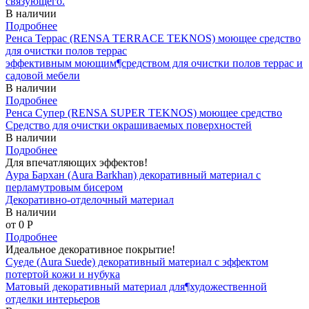
связующего.
В наличии
Подробнее
Ренса Террас (RENSA TERRACE TEKNOS) моющее средство
для очистки полов террас
эффективным моющим¶средством для очистки полов террас и
садовой мебели
В наличии
Подробнее
Ренса Супер (RENSA SUPER TEKNOS) моющее средство
Средство для очистки окрашиваемых поверхностей
В наличии
Подробнее
Для впечатляющих эффектов!
Аура Бархан (Aura Barkhan) декоративный материал с
перламутровым бисером
Декоративно-отделочный материал
В наличии
от 0
P
Подробнее
Идеальное декоративное покрытие!
Суеде (Aura Suede) декоративный материал с эффектом
потертой кожи и нубука
Матовый декоративный материал для¶художественной
отделки интерьеров