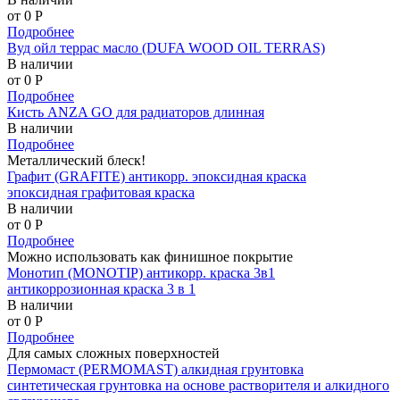
от 0
P
Подробнее
Вуд ойл террас масло (DUFA WOOD OIL TERRAS)
В наличии
от 0
P
Подробнее
Кисть ANZA GO для радиаторов длинная
В наличии
Подробнее
Металлический блеск!
Графит (GRAFITE) антикорр. эпоксидная краска
эпоксидная графитовая краска
В наличии
от 0
P
Подробнее
Можно использовать как финишное покрытие
Монотип (MONOTIP) антикорр. краска 3в1
антикоррозионная краска 3 в 1
В наличии
от 0
P
Подробнее
Для самых сложных поверхностей
Пермомаст (PERMOMAST) алкидная грунтовка
синтетическая грунтовка на основе растворителя и алкидного