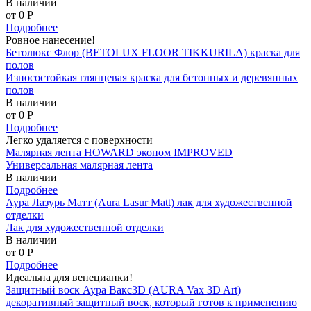
В наличии
от 0
P
Подробнее
Ровное нанесение!
Бетолюкс Флор (BETOLUX FLOOR TIKKURILA) краска для
полов
Износостойкая глянцевая краска для бетонных и деревянных
полов
В наличии
от 0
P
Подробнее
Легко удаляется с поверхности
Малярная лента HOWARD эконом IMPROVED
Универсальная малярная лента
В наличии
Подробнее
Аура Лазурь Матт (Aura Lasur Matt) лак для художественной
отделки
Лак для художественной отделки
В наличии
от 0
P
Подробнее
Идеальна для венецианки!
Защитный воск Аура Вакс3D (AURA Vax 3D Art)
декоративный защитный воск, который готов к применению