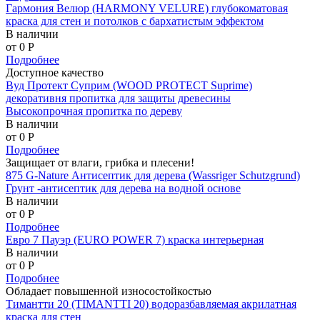
Гармония Велюр (HARMONY VELURE) глубокоматовая
краска для стен и потолков с бархатистым эффектом
В наличии
от 0
P
Подробнее
Доступное качество
Вуд Протект Суприм (WOOD PROTECT Suprime)
декоративня пропитка для защиты древесины
Высокопрочная пропитка по дереву
В наличии
от 0
P
Подробнее
Защищает от влаги, грибка и плесени!
875 G-Nature Антисептик для дерева (Wassriger Schutzgrund)
Грунт -антисептик для дерева на водной основе
В наличии
от 0
P
Подробнее
Евро 7 Пауэр (EURO POWER 7) краска интерьерная
В наличии
от 0
P
Подробнее
Обладает повышенной износостойкостью
Тимантти 20 (TIMANTTI 20) водоразбавляемая акрилатная
краска для стен