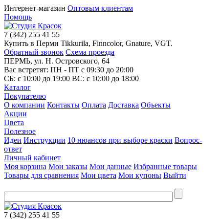
Интернет-магазин
Оптовым клиентам
Помощь
7
(342)
255 41 55
Купить в Перми Tikkurila, Finncolor, Gnature, VGT.
Обратный звонок
Схема проезда
ПЕРМЬ, ул. Н. Островского, 64
Вас встретят: ПН - ПТ
с 09:30 до 20:00
СБ:
с 10:00 до 19:00
ВС:
с 10:00 до 18:00
Каталог
Покупателю
О компании
Контакты
Оплата
Доставка
Объекты
Акции
Цвета
Полезное
Идеи
Инструкции
10 нюансов при выборе краски
Вопрос-
ответ
Личный кабинет
Моя корзина
Мои заказы
Мои данные
Избранные товары
Товары для сравнения
Мои цвета
Мои купоны
Выйти
7
(342)
255 41 55