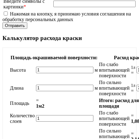
Введите символы с
картинки
*
Нажимая на кнопку, я принимаю условия соглашения на
обработку персональных данных
Калькулятор расхода краски
Площадь окрашиваемой поверхности:
Расход кра
По слабо
1л
Высота
м
впитывающей
=
поверхности
По сильно
1л
Длина
м
впитывающей
=
поверхности
=
Итого: расход дл
Площадь
1м2
площади
По слабо
Количество
=
впитывающей
слоев
1,0
поверхности
По сильно
=
впитывающей