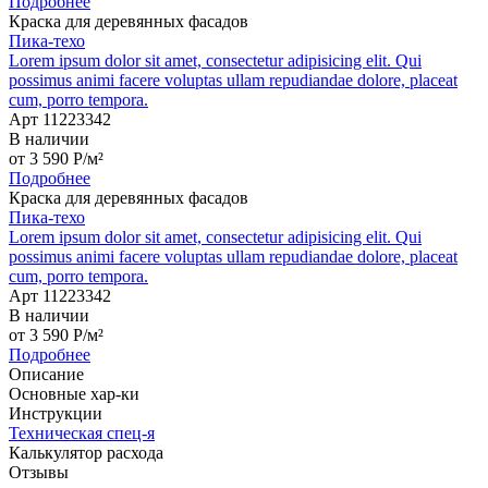
Подробнее
Краска для деревянных фасадов
Пика-техо
Lorem ipsum dolor sit amet, consectetur adipisicing elit. Qui
possimus animi facere voluptas ullam repudiandae dolore, placeat
cum, porro tempora.
Арт 11223342
В наличии
от
3 590
P
/м²
Подробнее
Краска для деревянных фасадов
Пика-техо
Lorem ipsum dolor sit amet, consectetur adipisicing elit. Qui
possimus animi facere voluptas ullam repudiandae dolore, placeat
cum, porro tempora.
Арт 11223342
В наличии
от
3 590
P
/м²
Подробнее
Описание
Основные хар-ки
Инструкции
Техническая спец-я
Калькулятор расхода
Отзывы