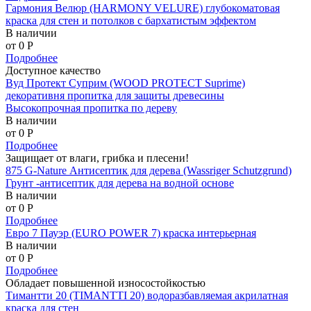
Гармония Велюр (HARMONY VELURE) глубокоматовая
краска для стен и потолков с бархатистым эффектом
В наличии
от 0
P
Подробнее
Доступное качество
Вуд Протект Суприм (WOOD PROTECT Suprime)
декоративня пропитка для защиты древесины
Высокопрочная пропитка по дереву
В наличии
от 0
P
Подробнее
Защищает от влаги, грибка и плесени!
875 G-Nature Антисептик для дерева (Wassriger Schutzgrund)
Грунт -антисептик для дерева на водной основе
В наличии
от 0
P
Подробнее
Евро 7 Пауэр (EURO POWER 7) краска интерьерная
В наличии
от 0
P
Подробнее
Обладает повышенной износостойкостью
Тимантти 20 (TIMANTTI 20) водоразбавляемая акрилатная
краска для стен