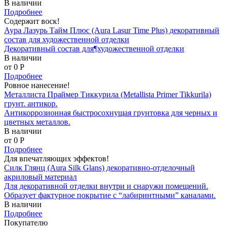
В наличии
Подробнее
Содержит воск!
Аура Лазурь Тайм Плюс (Aura Lasur Time Plus) декоративный
состав для художественной отделки
Декоративный состав для¶художественной отделки
В наличии
от 0
P
Подробнее
Ровное нанесение!
Металлиста Праймер Тиккурила (Metallista Primer Tikkurila)
грунт. антикор.
Антикоррозионная быстросохнущая грунтовка для черных и
цветных металлов.
В наличии
от 0
P
Подробнее
Для впечатляющих эффектов!
Силк Глянц (Aura Silk Glans) декоративно-отделочный
акриловый материал
Для декоративной отделки внутри и снаружи помещений.
Образует фактурное покрытие с “лабиринтными” каналами.
В наличии
Подробнее
Покупателю