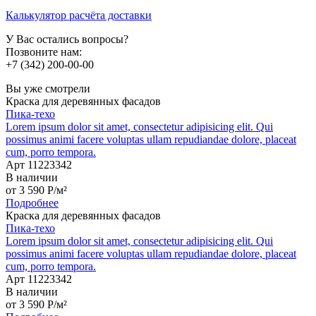
Калькулятор расчёта доставки
У Вас остались вопросы?
Позвоните нам:
+7 (342) 200-00-00
Вы уже смотрели
Краска для деревянных фасадов
Пика-техо
Lorem ipsum dolor sit amet, consectetur adipisicing elit. Qui
possimus animi facere voluptas ullam repudiandae dolore, placeat
cum, porro tempora.
Арт 11223342
В наличии
от
3 590
P
/м²
Подробнее
Краска для деревянных фасадов
Пика-техо
Lorem ipsum dolor sit amet, consectetur adipisicing elit. Qui
possimus animi facere voluptas ullam repudiandae dolore, placeat
cum, porro tempora.
Арт 11223342
В наличии
от
3 590
P
/м²