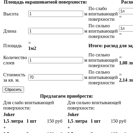
Площадь окрашиваемой поверхности:
Расхо
По слабо
Высота
м
впитывающей
=
поверхности
По сильно
Длина
м
впитывающей
=
поверхности
=
Площадь
Итого: расход для з
1м2
По сильно
Количество
=
м
впитывающей
слоев
1,08 л
поверхности
По сильно
Стоимость
=
м
впитывающей
за кв. м.
2,14 л
поверхности
Предлагаем приобрести:
Для слабо впитывающей
Для сильно впитывающей
поверхности:
поверхности:
Joker
Joker
1,5 литра
1 шт
150 руб
1,5 литра
1 шт
150 руб
+
+