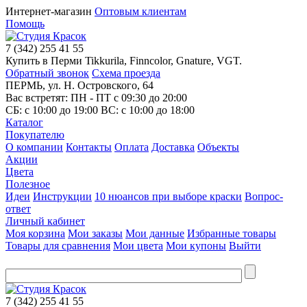
Интернет-магазин
Оптовым клиентам
Помощь
7
(342)
255 41 55
Купить в Перми Tikkurila, Finncolor, Gnature, VGT.
Обратный звонок
Схема проезда
ПЕРМЬ, ул. Н. Островского, 64
Вас встретят: ПН - ПТ
с 09:30 до 20:00
СБ:
с 10:00 до 19:00
ВС:
с 10:00 до 18:00
Каталог
Покупателю
О компании
Контакты
Оплата
Доставка
Объекты
Акции
Цвета
Полезное
Идеи
Инструкции
10 нюансов при выборе краски
Вопрос-
ответ
Личный кабинет
Моя корзина
Мои заказы
Мои данные
Избранные товары
Товары для сравнения
Мои цвета
Мои купоны
Выйти
7
(342)
255 41 55