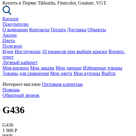
Купить в Перми Tikkurila, Finncolor, Gnature, VGT.
Каталог
Покупателю
О компании
Контакты
Оплата
Доставка
Объекты
Акции
Цвета
Полезное
Идеи
Инструкции
10 нюансов при выборе краски
Вопрос-
ответ
Личный кабинет
Моя корзина
Мои заказы
Мои данные
Избранные товары
Товары для сравнения
Мои цвета
Мои купоны
Выйти
Интернет-магазин
Оптовым клиентам
Помощь
Обратный звонок
G436
G436
1 900
P
900
P