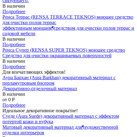
связующего.
В наличии
Подробнее
Ренса Террас (RENSA TERRACE TEKNOS) моющее средство
для очистки полов террас
эффективным моющим¶средством для очистки полов террас и
садовой мебели
В наличии
Подробнее
Ренса Супер (RENSA SUPER TEKNOS) моющее средство
Средство для очистки окрашиваемых поверхностей
В наличии
Подробнее
Для впечатляющих эффектов!
Аура Бархан (Aura Barkhan) декоративный материал с
перламутровым бисером
Декоративно-отделочный материал
В наличии
от 0
P
Подробнее
Идеальное декоративное покрытие!
Суеде (Aura Suede) декоративный материал с эффектом
потертой кожи и нубука
Матовый декоративный материал для¶художественной
отделки интерьеров