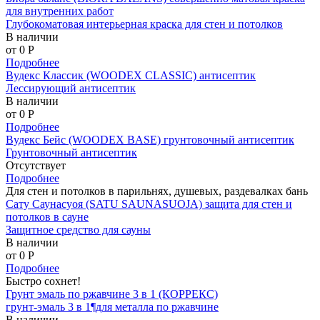
для внутренних работ
Глубокоматовая интерьерная краска для стен и потолков
В наличии
от 0
P
Подробнее
Вудекс Классик (WOODEX CLASSIC) антисептик
Лессирующий антисептик
В наличии
от 0
P
Подробнее
Вудекс Бейс (WOODEX BASE) грунтовочный антисептик
Грунтовочный антисептик
Отсутствует
Подробнее
Для стен и потолков в парильнях, душевых, раздевалках бань
Сату Саунасуоя (SATU SAUNASUOJA) защита для стен и
потолков в сауне
Защитное средство для сауны
В наличии
от 0
P
Подробнее
Быстро сохнет!
Грунт эмаль по ржавчине 3 в 1 (КОРРЕКС)
грунт-эмаль 3 в 1¶для металла по ржавчине
В наличии