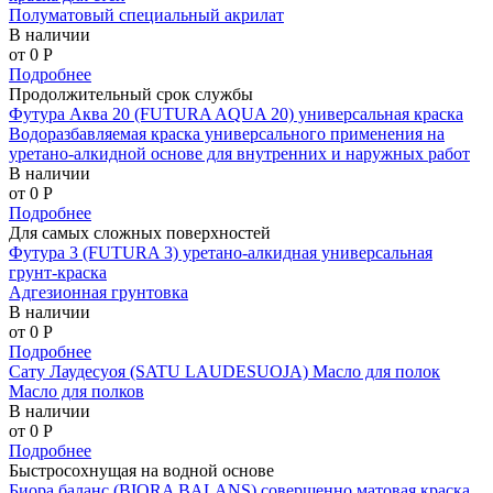
Полуматовый специальный акрилат
В наличии
от 0
P
Подробнее
Продолжительный срок службы
Футура Аква 20 (FUTURA AQUA 20) универсальная краска
Водоразбавляемая краска универсального применения на
уретано-алкидной основе для внутренних и наружных работ
В наличии
от 0
P
Подробнее
Для самых сложных поверхностей
Футура 3 (FUTURA 3) уретано-алкидная универсальная
грунт-краска
Адгезионная грунтовка
В наличии
от 0
P
Подробнее
Сату Лаудесуоя (SATU LAUDESUOJA) Масло для полок
Масло для полков
В наличии
от 0
P
Подробнее
Быстросохнущая на водной основе
Биора баланс (BIORA BALANS) совершенно матовая краска