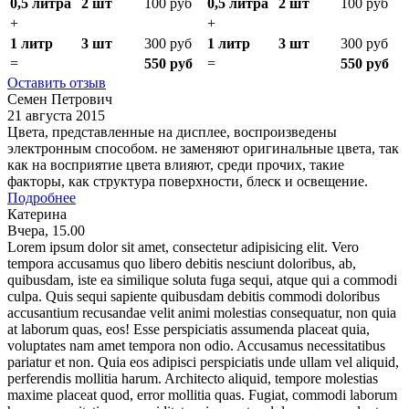
0,5 литра
2 шт
100 руб
0,5 литра
2 шт
100 руб
+
+
1 литр
3 шт
300 руб
1 литр
3 шт
300 руб
=
550 руб
=
550 руб
Оставить отзыв
Семен Петрович
21 августа 2015
Цвета, представленные на дисплее, воспроизведены
электронным способом. не заменяют оригинальные цвета, так
как на восприятие цвета влияют, среди прочих, такие
факторы, как структура поверхности, блеск и освещение.
Подробнее
Катерина
Вчера, 15.00
Lorem ipsum dolor sit amet, consectetur adipisicing elit. Vero
tempora accusamus quo libero debitis nesciunt doloribus, ab,
quibusdam, iste ea similique soluta fuga sequi, atque qui a commodi
culpa. Quis sequi sapiente quibusdam debitis commodi doloribus
accusantium recusandae velit animi molestias consequatur, non quia
at laborum quas, eos! Esse perspiciatis assumenda placeat quia,
voluptates nam amet tempora non odio. Accusamus necessitatibus
pariatur et non. Quia eos adipisci perspiciatis unde ullam vel aliquid,
perferendis mollitia harum. Architecto aliquid, tempore molestias
maxime placeat quod, error mollitia quas. Fugiat, commodi laborum