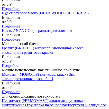
от 0
P
Подробнее
Вуд ойл террас масло (DUFA WOOD OIL TERRAS)
В наличии
от 0
P
Подробнее
Кисть ANZA GO для радиаторов длинная
В наличии
Подробнее
Металлический блеск!
Графит (GRAFITE) антикорр. эпоксидная краска
эпоксидная графитовая краска
В наличии
от 0
P
Подробнее
Можно использовать как финишное покрытие
Монотип (MONOTIP) антикорр. краска 3в1
антикоррозионная краска 3 в 1
В наличии
от 0
P
Подробнее
Для самых сложных поверхностей
Пермомаст (PERMOMAST) алкидная грунтовка
синтетическая грунтовка на основе растворителя и алкидного