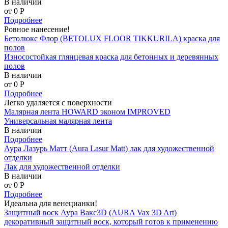
В наличии
от 0
P
Подробнее
Ровное нанесение!
Бетолюкс Флор (BETOLUX FLOOR TIKKURILA) краска для
полов
Износостойкая глянцевая краска для бетонных и деревянных
полов
В наличии
от 0
P
Подробнее
Легко удаляется с поверхности
Малярная лента HOWARD эконом IMPROVED
Универсальная малярная лента
В наличии
Подробнее
Аура Лазурь Матт (Aura Lasur Matt) лак для художественной
отделки
Лак для художественной отделки
В наличии
от 0
P
Подробнее
Идеальна для венецианки!
Защитный воск Аура Вакс3D (AURA Vax 3D Art)
декоративный защитный воск, который готов к применению