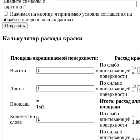
Введите символы с
картинки
*
Нажимая на кнопку, я принимаю условия соглашения на
обработку персональных данных
Калькулятор расхода краски
Площадь окрашиваемой поверхности:
Расход кра
По слабо
1л
Высота
м
впитывающей
=
поверхности
По сильно
1л
Длина
м
впитывающей
=
поверхности
=
Итого: расход дл
Площадь
1м2
площади
По слабо
Количество
=
впитывающей
слоев
1,0
поверхности
По сильно
=
впитывающей