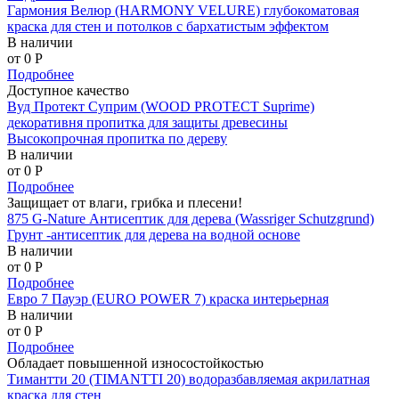
Гармония Велюр (HARMONY VELURE) глубокоматовая
краска для стен и потолков с бархатистым эффектом
В наличии
от 0
P
Подробнее
Доступное качество
Вуд Протект Суприм (WOOD PROTECT Suprime)
декоративня пропитка для защиты древесины
Высокопрочная пропитка по дереву
В наличии
от 0
P
Подробнее
Защищает от влаги, грибка и плесени!
875 G-Nature Антисептик для дерева (Wassriger Schutzgrund)
Грунт -антисептик для дерева на водной основе
В наличии
от 0
P
Подробнее
Евро 7 Пауэр (EURO POWER 7) краска интерьерная
В наличии
от 0
P
Подробнее
Обладает повышенной износостойкостью
Тимантти 20 (TIMANTTI 20) водоразбавляемая акрилатная
краска для стен