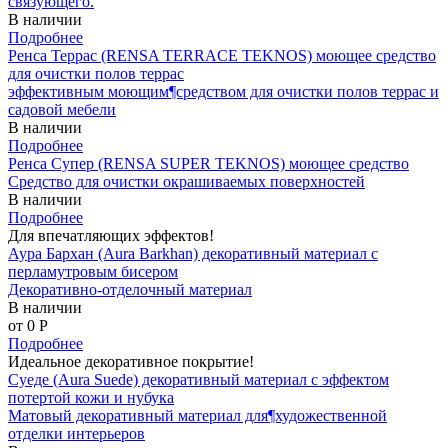
связующего.
В наличии
Подробнее
Ренса Террас (RENSA TERRACE TEKNOS) моющее средство
для очистки полов террас
эффективным моющим¶средством для очистки полов террас и
садовой мебели
В наличии
Подробнее
Ренса Супер (RENSA SUPER TEKNOS) моющее средство
Средство для очистки окрашиваемых поверхностей
В наличии
Подробнее
Для впечатляющих эффектов!
Аура Бархан (Aura Barkhan) декоративный материал с
перламутровым бисером
Декоративно-отделочный материал
В наличии
от 0
P
Подробнее
Идеальное декоративное покрытие!
Суеде (Aura Suede) декоративный материал с эффектом
потертой кожи и нубука
Матовый декоративный материал для¶художественной
отделки интерьеров