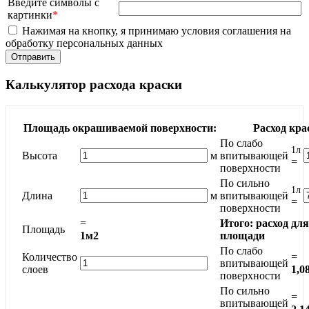
Введите символы с
картинки
*
Нажимая на кнопку, я принимаю условия соглашения на
обработку персональных данных
Калькулятор расхода краски
Площадь окрашиваемой поверхности:
Расход кра
По слабо
1л
Высота
м
впитывающей
=
поверхности
По сильно
1л
Длина
м
впитывающей
=
поверхности
=
Итого: расход дл
Площадь
1м2
площади
По слабо
Количество
=
впитывающей
слоев
1,0
поверхности
По сильно
=
впитывающей