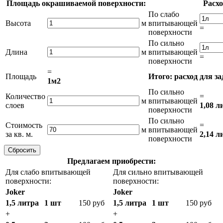
Площадь окрашиваемой поверхности:
Расхо
По слабо
Высота
м
впитывающей
=
поверхности
По сильно
Длина
м
впитывающей
=
поверхности
=
Площадь
Итого: расход для з
1м2
По сильно
Количество
=
м
впитывающей
слоев
1,08 л
поверхности
По сильно
Стоимость
=
м
впитывающей
за кв. м.
2,14 л
поверхности
Предлагаем приобрести:
Для слабо впитывающей
Для сильно впитывающей
поверхности:
поверхности:
Joker
Joker
1,5 литра
1 шт
150 руб
1,5 литра
1 шт
150 руб
+
+