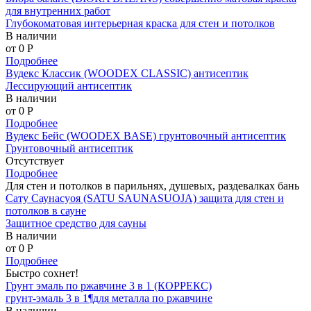
для внутренних работ
Глубокоматовая интерьерная краска для стен и потолков
В наличии
от 0
P
Подробнее
Вудекс Классик (WOODEX CLASSIC) антисептик
Лессирующий антисептик
В наличии
от 0
P
Подробнее
Вудекс Бейс (WOODEX BASE) грунтовочный антисептик
Грунтовочный антисептик
Отсутствует
Подробнее
Для стен и потолков в парильнях, душевых, раздевалках бань
Сату Саунасуоя (SATU SAUNASUOJA) защита для стен и
потолков в сауне
Защитное средство для сауны
В наличии
от 0
P
Подробнее
Быстро сохнет!
Грунт эмаль по ржавчине 3 в 1 (КОРРЕКС)
грунт-эмаль 3 в 1¶для металла по ржавчине
В наличии