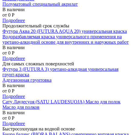
Полуматовый специальный акрилат
В наличии
от 0
P
Подробнее
Продолжительный срок службы
Футура Аква 20 (FUTURA AQUA 20) универсальная краска
Водоразбавляемая краска универсального применения на
уретано-алкидной основе для внутренних и наружных работ
В наличии
от 0
P
Подробнее
Для самых сложных поверхностей
Футура 3 (FUTURA 3) уретано-алкидная универсальная
грунт-краска
Адгезионная грунтовка
В наличии
от 0
P
Подробнее
Сату Лаудесуоя (SATU LAUDESUOJA) Масло для полок
Масло для полков
В наличии
от 0
P
Подробнее
Быстросохнущая на водной основе
Биора баланс (BIORA BALANS) совершенно матовая краска