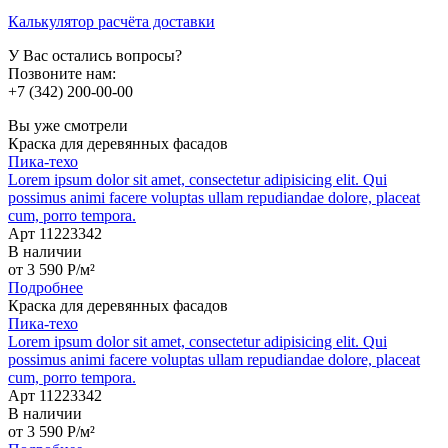
Калькулятор расчёта доставки
У Вас остались вопросы?
Позвоните нам:
+7 (342) 200-00-00
Вы уже смотрели
Краска для деревянных фасадов
Пика-техо
Lorem ipsum dolor sit amet, consectetur adipisicing elit. Qui
possimus animi facere voluptas ullam repudiandae dolore, placeat
cum, porro tempora.
Арт 11223342
В наличии
от
3 590
P
/м²
Подробнее
Краска для деревянных фасадов
Пика-техо
Lorem ipsum dolor sit amet, consectetur adipisicing elit. Qui
possimus animi facere voluptas ullam repudiandae dolore, placeat
cum, porro tempora.
Арт 11223342
В наличии
от
3 590
P
/м²