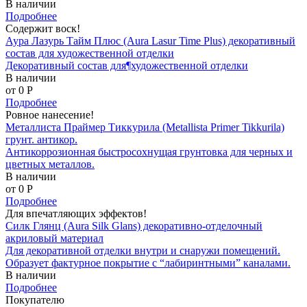
В наличии
Подробнее
Содержит воск!
Аура Лазурь Тайм Плюс (Aura Lasur Time Plus) декоративный
состав для художественной отделки
Декоративный состав для¶художественной отделки
В наличии
от 0
P
Подробнее
Ровное нанесение!
Металлиста Праймер Тиккурила (Metallista Primer Tikkurila)
грунт. антикор.
Антикоррозионная быстросохнущая грунтовка для черных и
цветных металлов.
В наличии
от 0
P
Подробнее
Для впечатляющих эффектов!
Силк Глянц (Aura Silk Glans) декоративно-отделочный
акриловый материал
Для декоративной отделки внутри и снаружи помещений.
Образует фактурное покрытие с “лабиринтными” каналами.
В наличии
Подробнее
Покупателю