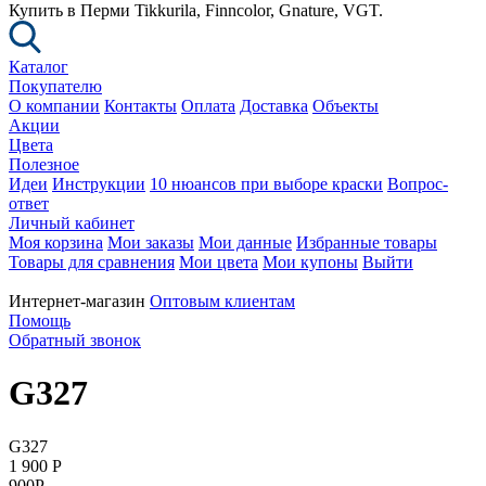
Купить в Перми Tikkurila, Finncolor, Gnature, VGT.
Каталог
Покупателю
О компании
Контакты
Оплата
Доставка
Объекты
Акции
Цвета
Полезное
Идеи
Инструкции
10 нюансов при выборе краски
Вопрос-
ответ
Личный кабинет
Моя корзина
Мои заказы
Мои данные
Избранные товары
Товары для сравнения
Мои цвета
Мои купоны
Выйти
Интернет-магазин
Оптовым клиентам
Помощь
Обратный звонок
G327
G327
1 900
P
900
P