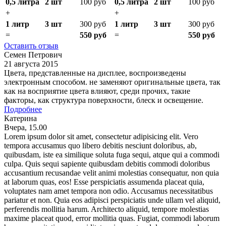
0,5 литра
2 шт
100 руб
0,5 литра
2 шт
100 руб
+
+
1 литр
3 шт
300 руб
1 литр
3 шт
300 руб
=
550 руб
=
550 руб
Оставить отзыв
Семен Петрович
21 августа 2015
Цвета, представленные на дисплее, воспроизведены
электронным способом. не заменяют оригинальные цвета, так
как на восприятие цвета влияют, среди прочих, такие
факторы, как структура поверхности, блеск и освещение.
Подробнее
Катерина
Вчера, 15.00
Lorem ipsum dolor sit amet, consectetur adipisicing elit. Vero
tempora accusamus quo libero debitis nesciunt doloribus, ab,
quibusdam, iste ea similique soluta fuga sequi, atque qui a commodi
culpa. Quis sequi sapiente quibusdam debitis commodi doloribus
accusantium recusandae velit animi molestias consequatur, non quia
at laborum quas, eos! Esse perspiciatis assumenda placeat quia,
voluptates nam amet tempora non odio. Accusamus necessitatibus
pariatur et non. Quia eos adipisci perspiciatis unde ullam vel aliquid,
perferendis mollitia harum. Architecto aliquid, tempore molestias
maxime placeat quod, error mollitia quas. Fugiat, commodi laborum