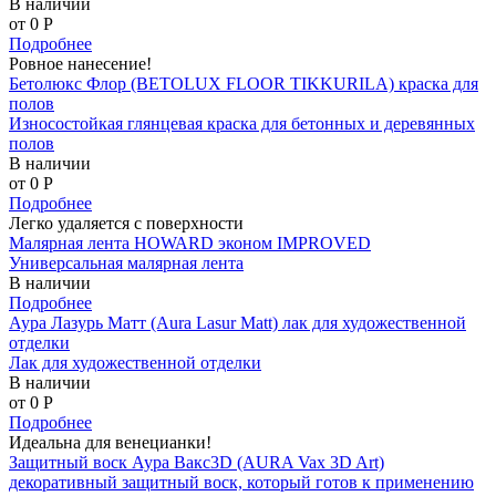
В наличии
от 0
P
Подробнее
Ровное нанесение!
Бетолюкс Флор (BETOLUX FLOOR TIKKURILA) краска для
полов
Износостойкая глянцевая краска для бетонных и деревянных
полов
В наличии
от 0
P
Подробнее
Легко удаляется с поверхности
Малярная лента HOWARD эконом IMPROVED
Универсальная малярная лента
В наличии
Подробнее
Аура Лазурь Матт (Aura Lasur Matt) лак для художественной
отделки
Лак для художественной отделки
В наличии
от 0
P
Подробнее
Идеальна для венецианки!
Защитный воск Аура Вакс3D (AURA Vax 3D Art)
декоративный защитный воск, который готов к применению