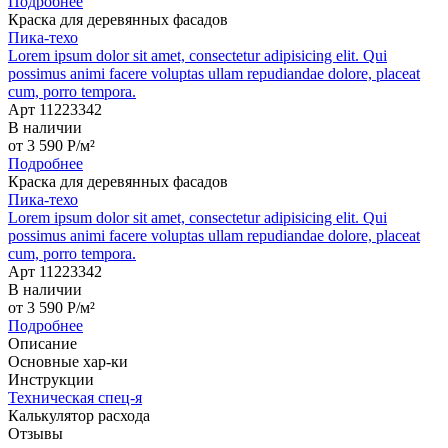
Подробнее
Краска для деревянных фасадов
Пика-техо
Lorem ipsum dolor sit amet, consectetur adipisicing elit. Qui
possimus animi facere voluptas ullam repudiandae dolore, placeat
cum, porro tempora.
Арт 11223342
В наличии
от
3 590
P
/м²
Подробнее
Краска для деревянных фасадов
Пика-техо
Lorem ipsum dolor sit amet, consectetur adipisicing elit. Qui
possimus animi facere voluptas ullam repudiandae dolore, placeat
cum, porro tempora.
Арт 11223342
В наличии
от
3 590
P
/м²
Подробнее
Описание
Основные хар-ки
Инструкции
Техническая спец-я
Калькулятор расхода
Отзывы