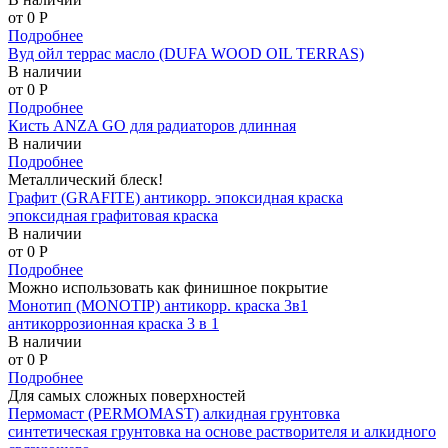
от 0
P
Подробнее
Вуд ойл террас масло (DUFA WOOD OIL TERRAS)
В наличии
от 0
P
Подробнее
Кисть ANZA GO для радиаторов длинная
В наличии
Подробнее
Металлический блеск!
Графит (GRAFITE) антикорр. эпоксидная краска
эпоксидная графитовая краска
В наличии
от 0
P
Подробнее
Можно использовать как финишное покрытие
Монотип (MONOTIP) антикорр. краска 3в1
антикоррозионная краска 3 в 1
В наличии
от 0
P
Подробнее
Для самых сложных поверхностей
Пермомаст (PERMOMAST) алкидная грунтовка
синтетическая грунтовка на основе растворителя и алкидного