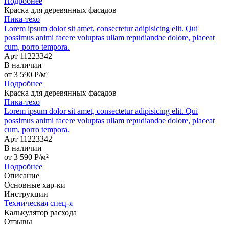
Подробнее
Краска для деревянных фасадов
Пика-техо
Lorem ipsum dolor sit amet, consectetur adipisicing elit. Qui
possimus animi facere voluptas ullam repudiandae dolore, placeat
cum, porro tempora.
Арт 11223342
В наличии
от
3 590
P
/м²
Подробнее
Краска для деревянных фасадов
Пика-техо
Lorem ipsum dolor sit amet, consectetur adipisicing elit. Qui
possimus animi facere voluptas ullam repudiandae dolore, placeat
cum, porro tempora.
Арт 11223342
В наличии
от
3 590
P
/м²
Подробнее
Описание
Основные хар-ки
Инструкции
Техническая спец-я
Калькулятор расхода
Отзывы