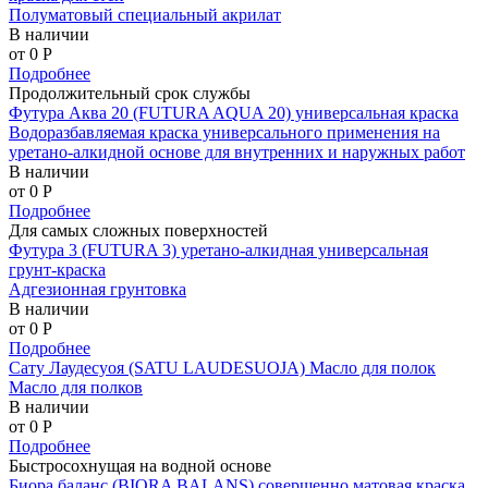
Полуматовый специальный акрилат
В наличии
от 0
P
Подробнее
Продолжительный срок службы
Футура Аква 20 (FUTURA AQUA 20) универсальная краска
Водоразбавляемая краска универсального применения на
уретано-алкидной основе для внутренних и наружных работ
В наличии
от 0
P
Подробнее
Для самых сложных поверхностей
Футура 3 (FUTURA 3) уретано-алкидная универсальная
грунт-краска
Адгезионная грунтовка
В наличии
от 0
P
Подробнее
Сату Лаудесуоя (SATU LAUDESUOJA) Масло для полок
Масло для полков
В наличии
от 0
P
Подробнее
Быстросохнущая на водной основе
Биора баланс (BIORA BALANS) совершенно матовая краска