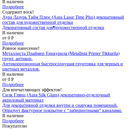
В наличии
Подробнее
Содержит воск!
Аура Лазурь Тайм Плюс (Aura Lasur Time Plus) декоративный
состав для художественной отделки
Декоративный состав для¶художественной отделки
В наличии
от 0
P
Подробнее
Ровное нанесение!
Металлиста Праймер Тиккурила (Metallista Primer Tikkurila)
грунт. антикор.
Антикоррозионная быстросохнущая грунтовка для черных и
цветных металлов.
В наличии
от 0
P
Подробнее
Для впечатляющих эффектов!
Силк Глянц (Aura Silk Glans) декоративно-отделочный
акриловый материал
Для декоративной отделки внутри и снаружи помещений.
Образует фактурное покрытие с “лабиринтными” каналами.
В наличии
Подробнее
Покупателю