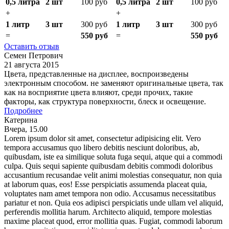
0,5 литра
2 шт
100 руб
0,5 литра
2 шт
100 руб
+
+
1 литр
3 шт
300 руб
1 литр
3 шт
300 руб
=
550 руб
=
550 руб
Оставить отзыв
Семен Петрович
21 августа 2015
Цвета, представленные на дисплее, воспроизведены
электронным способом. не заменяют оригинальные цвета, так
как на восприятие цвета влияют, среди прочих, такие
факторы, как структура поверхности, блеск и освещение.
Подробнее
Катерина
Вчера, 15.00
Lorem ipsum dolor sit amet, consectetur adipisicing elit. Vero
tempora accusamus quo libero debitis nesciunt doloribus, ab,
quibusdam, iste ea similique soluta fuga sequi, atque qui a commodi
culpa. Quis sequi sapiente quibusdam debitis commodi doloribus
accusantium recusandae velit animi molestias consequatur, non quia
at laborum quas, eos! Esse perspiciatis assumenda placeat quia,
voluptates nam amet tempora non odio. Accusamus necessitatibus
pariatur et non. Quia eos adipisci perspiciatis unde ullam vel aliquid,
perferendis mollitia harum. Architecto aliquid, tempore molestias
maxime placeat quod, error mollitia quas. Fugiat, commodi laborum