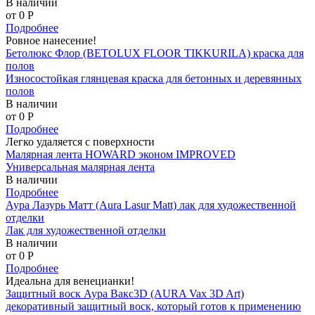
В наличии
от 0
P
Подробнее
Ровное нанесение!
Бетолюкс Флор (BETOLUX FLOOR TIKKURILA) краска для
полов
Износостойкая глянцевая краска для бетонных и деревянных
полов
В наличии
от 0
P
Подробнее
Легко удаляется с поверхности
Малярная лента HOWARD эконом IMPROVED
Универсальная малярная лента
В наличии
Подробнее
Аура Лазурь Матт (Aura Lasur Matt) лак для художественной
отделки
Лак для художественной отделки
В наличии
от 0
P
Подробнее
Идеальна для венецианки!
Защитный воск Аура Вакс3D (AURA Vax 3D Art)
декоративный защитный воск, который готов к применению