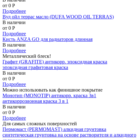
от 0
P
Подробнее
Вуд ойл террас масло (DUFA WOOD OIL TERRAS)
В наличии
от 0
P
Подробнее
Кисть ANZA GO для радиаторов длинная
В наличии
Подробнее
Металлический блеск!
Графит (GRAFITE) антикорр. эпоксидная краска
эпоксидная графитовая краска
В наличии
от 0
P
Подробнее
Можно использовать как финишное покрытие
Монотип (MONOTIP) антикорр. краска 3в1
антикоррозионная краска 3 в 1
В наличии
от 0
P
Подробнее
Для самых сложных поверхностей
Пермомаст (PERMOMAST) алкидная грунтовка
синтетическая грунтовка на основе растворителя и алкидного