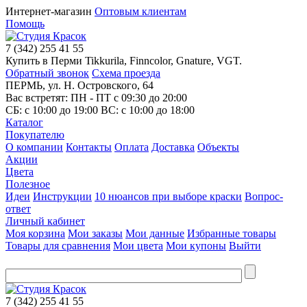
Интернет-магазин
Оптовым клиентам
Помощь
7
(342)
255 41 55
Купить в Перми Tikkurila, Finncolor, Gnature, VGT.
Обратный звонок
Схема проезда
ПЕРМЬ, ул. Н. Островского, 64
Вас встретят: ПН - ПТ
с 09:30 до 20:00
СБ:
с 10:00 до 19:00
ВС:
с 10:00 до 18:00
Каталог
Покупателю
О компании
Контакты
Оплата
Доставка
Объекты
Акции
Цвета
Полезное
Идеи
Инструкции
10 нюансов при выборе краски
Вопрос-
ответ
Личный кабинет
Моя корзина
Мои заказы
Мои данные
Избранные товары
Товары для сравнения
Мои цвета
Мои купоны
Выйти
7
(342)
255 41 55