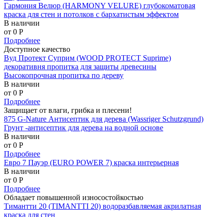
Гармония Велюр (HARMONY VELURE) глубокоматовая
краска для стен и потолков с бархатистым эффектом
В наличии
от 0
P
Подробнее
Доступное качество
Вуд Протект Суприм (WOOD PROTECT Suprime)
декоративня пропитка для защиты древесины
Высокопрочная пропитка по дереву
В наличии
от 0
P
Подробнее
Защищает от влаги, грибка и плесени!
875 G-Nature Антисептик для дерева (Wassriger Schutzgrund)
Грунт -антисептик для дерева на водной основе
В наличии
от 0
P
Подробнее
Евро 7 Пауэр (EURO POWER 7) краска интерьерная
В наличии
от 0
P
Подробнее
Обладает повышенной износостойкостью
Тимантти 20 (TIMANTTI 20) водоразбавляемая акрилатная
краска для стен