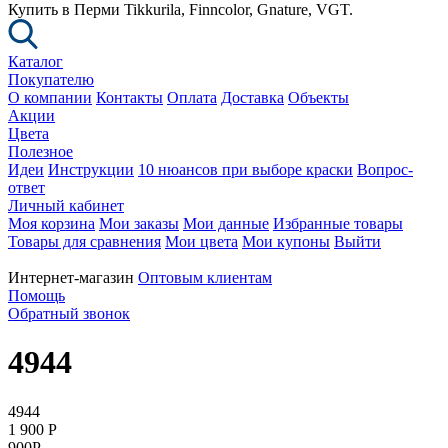
Купить в Перми Tikkurila, Finncolor, Gnature, VGT.
Каталог
Покупателю
О компании
Контакты
Оплата
Доставка
Объекты
Акции
Цвета
Полезное
Идеи
Инструкции
10 нюансов при выборе краски
Вопрос-
ответ
Личный кабинет
Моя корзина
Мои заказы
Мои данные
Избранные товары
Товары для сравнения
Мои цвета
Мои купоны
Выйти
Интернет-магазин
Оптовым клиентам
Помощь
Обратный звонок
4944
4944
1 900
P
900
P