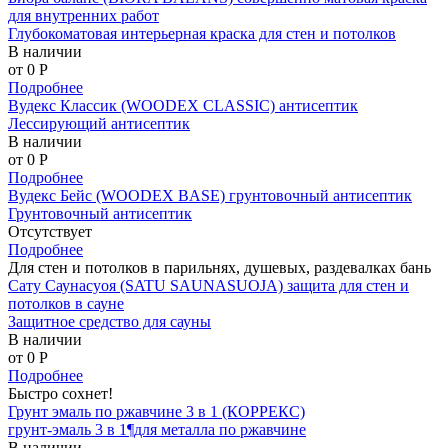
для внутренних работ
Глубокоматовая интерьерная краска для стен и потолков
В наличии
от 0
P
Подробнее
Вудекс Классик (WOODEX CLASSIC) антисептик
Лессирующий антисептик
В наличии
от 0
P
Подробнее
Вудекс Бейс (WOODEX BASE) грунтовочный антисептик
Грунтовочный антисептик
Отсутствует
Подробнее
Для стен и потолков в парильнях, душевых, раздевалках бань
Сату Саунасуоя (SATU SAUNASUOJA) защита для стен и
потолков в сауне
Защитное средство для сауны
В наличии
от 0
P
Подробнее
Быстро сохнет!
Грунт эмаль по ржавчине 3 в 1 (КОРРЕКС)
грунт-эмаль 3 в 1¶для металла по ржавчине
В наличии