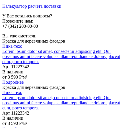
Калькулятор расчёта доставки
У Вас остались вопросы?
Позвоните нам:
+7 (342) 200-00-00
Вы уже смотрели
Краска для деревянных фасадов
Пика-техо
Lorem ipsum dolor sit amet, consectetur adipisicing elit. Qui
possimus animi facere voluptas ullam repudiandae dolore, placeat
cum, porro tempora.
Арт 11223342
В наличии
от
3 590
P
/м²
Подробнее
Краска для деревянных фасадов
Пика-техо
Lorem ipsum dolor sit amet, consectetur adipisicing elit. Qui
possimus animi facere voluptas ullam repudiandae dolore, placeat
cum, porro tempora.
Арт 11223342
В наличии
от
3 590
P
/м²