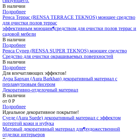
связующего.
В наличии
Подробнее
Ренса Террас (RENSA TERRACE TEKNOS) моющее средство
для очистки полов террас
эффективным моющим¶средством для очистки полов террас и
садовой мебели
В наличии
Подробнее
Ренса Супер (RENSA SUPER TEKNOS) моющее средство
Средство для очистки окрашиваемых поверхностей
В наличии
Подробнее
Для впечатляющих эффектов!
Аура Бархан (Aura Barkhan) декоративный материал с
перламутровым бисером
Декоративно-отделочный материал
В наличии
от 0
P
Подробнее
Идеальное декоративное покрытие!
Суеде (Aura Suede) декоративный материал с эффектом
потертой кожи и нубука
Матовый декоративный материал для¶художественной
отделки интерьеров