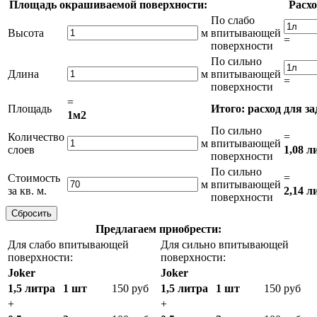
Площадь окрашиваемой поверхности:
Расхо
По слабо
Высота
м
впитывающей
=
поверхности
По сильно
Длина
м
впитывающей
=
поверхности
=
Площадь
Итого: расход для з
1м2
По сильно
Количество
=
м
впитывающей
слоев
1,08 л
поверхности
По сильно
Стоимость
=
м
впитывающей
за кв. м.
2,14 л
поверхности
Предлагаем приобрести:
Для слабо впитывающей
Для сильно впитывающей
поверхности:
поверхности:
Joker
Joker
1,5 литра
1 шт
150 руб
1,5 литра
1 шт
150 руб
+
+