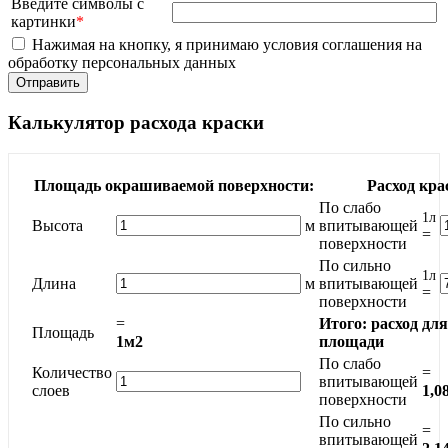
Введите символы с
картинки
*
Нажимая на кнопку, я принимаю условия соглашения на
обработку персональных данных
Калькулятор расхода краски
Площадь окрашиваемой поверхности:
Расход кра
По слабо
1л
Высота
м
впитывающей
=
поверхности
По сильно
1л
Длина
м
впитывающей
=
поверхности
=
Итого: расход дл
Площадь
1м2
площади
По слабо
Количество
=
впитывающей
слоев
1,0
поверхности
По сильно
=
впитывающей