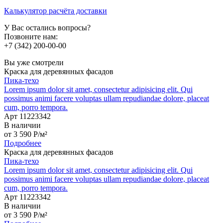
Калькулятор расчёта доставки
У Вас остались вопросы?
Позвоните нам:
+7 (342) 200-00-00
Вы уже смотрели
Краска для деревянных фасадов
Пика-техо
Lorem ipsum dolor sit amet, consectetur adipisicing elit. Qui
possimus animi facere voluptas ullam repudiandae dolore, placeat
cum, porro tempora.
Арт 11223342
В наличии
от
3 590
P
/м²
Подробнее
Краска для деревянных фасадов
Пика-техо
Lorem ipsum dolor sit amet, consectetur adipisicing elit. Qui
possimus animi facere voluptas ullam repudiandae dolore, placeat
cum, porro tempora.
Арт 11223342
В наличии
от
3 590
P
/м²