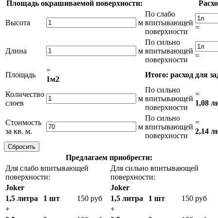
Площадь окрашиваемой поверхности:
Расхо
По слабо
Высота
м
впитывающей
=
поверхности
По сильно
Длина
м
впитывающей
=
поверхности
=
Площадь
Итого: расход для з
1м2
По сильно
Количество
=
м
впитывающей
слоев
1,08 л
поверхности
По сильно
Стоимость
=
м
впитывающей
за кв. м.
2,14 л
поверхности
Предлагаем приобрести:
Для слабо впитывающей
Для сильно впитывающей
поверхности:
поверхности:
Joker
Joker
1,5 литра
1 шт
150 руб
1,5 литра
1 шт
150 руб
+
+