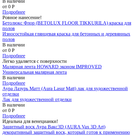
В наличии
от 0
P
Подробнее
Ровное нанесение!
Бетолюкс Флор (BETOLUX FLOOR TIKKURILA) краска для
полов
Износостойкая глянцевая краска для бетонных и деревянных
полов
В наличии
от 0
P
Подробнее
Легко удаляется с поверхности
Малярная лента HOWARD эконом IMPROVED
Универсальная малярная лента
В наличии
Подробнее
Аура Лазурь Матт (Aura Lasur Matt) лак для художественной
отделки
Лак для художественной отделки
В наличии
от 0
P
Подробнее
Идеальна для венецианки!
Защитный воск Аура Вакс3D (AURA Vax 3D Art)
декоративный защитный воск, который готов к применению