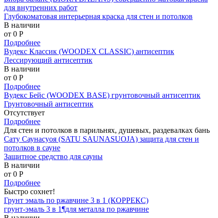
для внутренних работ
Глубокоматовая интерьерная краска для стен и потолков
В наличии
от 0
P
Подробнее
Вудекс Классик (WOODEX CLASSIC) антисептик
Лессирующий антисептик
В наличии
от 0
P
Подробнее
Вудекс Бейс (WOODEX BASE) грунтовочный антисептик
Грунтовочный антисептик
Отсутствует
Подробнее
Для стен и потолков в парильнях, душевых, раздевалках бань
Сату Саунасуоя (SATU SAUNASUOJA) защита для стен и
потолков в сауне
Защитное средство для сауны
В наличии
от 0
P
Подробнее
Быстро сохнет!
Грунт эмаль по ржавчине 3 в 1 (КОРРЕКС)
грунт-эмаль 3 в 1¶для металла по ржавчине
В наличии