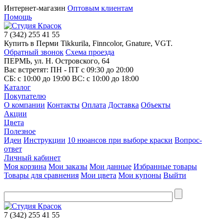
Интернет-магазин
Оптовым клиентам
Помощь
7
(342)
255 41 55
Купить в Перми Tikkurila, Finncolor, Gnature, VGT.
Обратный звонок
Схема проезда
ПЕРМЬ, ул. Н. Островского, 64
Вас встретят: ПН - ПТ
с 09:30 до 20:00
СБ:
с 10:00 до 19:00
ВС:
с 10:00 до 18:00
Каталог
Покупателю
О компании
Контакты
Оплата
Доставка
Объекты
Акции
Цвета
Полезное
Идеи
Инструкции
10 нюансов при выборе краски
Вопрос-
ответ
Личный кабинет
Моя корзина
Мои заказы
Мои данные
Избранные товары
Товары для сравнения
Мои цвета
Мои купоны
Выйти
7
(342)
255 41 55