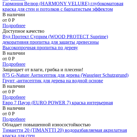
Гармония Велюр (HARMONY VELURE) глубокоматовая
краска для стен и потолков с бархатистым эффектом
В наличии
от 0
P
Подробнее
Доступное качество
Вуд Протект Суприм (WOOD PROTECT Suprime)
декоративня пропитка для защиты древесины
Высокопрочная пропитка по дереву
В наличии
от 0
P
Подробнее
Защищает от влаги, грибка и плесени!
875 G-Nature Антисептик для дерева (Wassriger Schutzgrund)
Грунт -антисептик для дерева на водной основе
В наличии
от 0
P
Подробнее
Евро 7 Пауэр (EURO POWER 7) краска интерьерная
В наличии
от 0
P
Подробнее
Обладает повышенной износостойкостью
Тимантти 20 (TIMANTTI 20) водоразбавляемая акрилатная
краска для стен