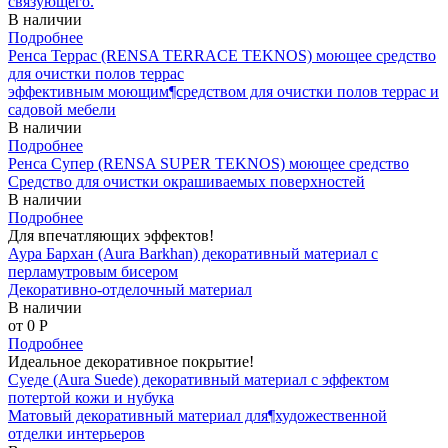
связующего.
В наличии
Подробнее
Ренса Террас (RENSA TERRACE TEKNOS) моющее средство
для очистки полов террас
эффективным моющим¶средством для очистки полов террас и
садовой мебели
В наличии
Подробнее
Ренса Супер (RENSA SUPER TEKNOS) моющее средство
Средство для очистки окрашиваемых поверхностей
В наличии
Подробнее
Для впечатляющих эффектов!
Аура Бархан (Aura Barkhan) декоративный материал с
перламутровым бисером
Декоративно-отделочный материал
В наличии
от 0
P
Подробнее
Идеальное декоративное покрытие!
Суеде (Aura Suede) декоративный материал с эффектом
потертой кожи и нубука
Матовый декоративный материал для¶художественной
отделки интерьеров