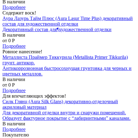
В наличии
Подробнее
Содержит воск!
Аура Лазурь Тайм Плюс (Aura Lasur Time Plus) декоративный
состав для художественной отделки
Декоративный состав для¶художественной отделки
В наличии
от 0
P
Подробнее
Ровное нанесение!
Металлиста Праймер Тиккурила (Metallista Primer Tikkurila)
грунт. антикор.
Антикоррозионная быстросохнущая грунтовка для черных и
цветных металлов.
В наличии
от 0
P
Подробнее
Для впечатляющих эффектов!
Силк Глянц (Aura Silk Glans) декоративно-отделочный
акриловый материал
Для декоративной отделки внутри и снаружи помещений.
Образует фактурное покрытие с “лабиринтными” каналами.
В наличии
Подробнее
Покупателю