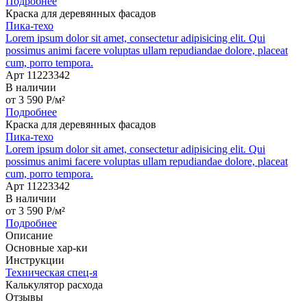
Подробнее
Краска для деревянных фасадов
Пика-техо
Lorem ipsum dolor sit amet, consectetur adipisicing elit. Qui
possimus animi facere voluptas ullam repudiandae dolore, placeat
cum, porro tempora.
Арт 11223342
В наличии
от
3 590
P
/м²
Подробнее
Краска для деревянных фасадов
Пика-техо
Lorem ipsum dolor sit amet, consectetur adipisicing elit. Qui
possimus animi facere voluptas ullam repudiandae dolore, placeat
cum, porro tempora.
Арт 11223342
В наличии
от
3 590
P
/м²
Подробнее
Описание
Основные хар-ки
Инструкции
Техническая спец-я
Калькулятор расхода
Отзывы