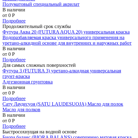
Полуматовый специальный акрилат
В наличии
от 0
P
Подробнее
Продолжительный срок службы
Футура Аква 20 (FUTURA AQUA 20) универсальная краска
Водоразбавляемая краска универсального применения на
уретано-алкидной основе для внутренних и наружных работ
В наличии
от 0
P
Подробнее
Для самых сложных поверхностей
Футура 3 (FUTURA 3) уретано-алкидная универсальная
грунт-краска
Адгезионная грунтовка
В наличии
от 0
P
Подробнее
Сату Лаудесуоя (SATU LAUDESUOJA) Масло для полок
Масло для полков
В наличии
от 0
P
Подробнее
Быстросохнущая на водной основе
Биора баланс (BIORA BALANS) совершенно матовая краска