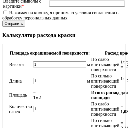
Введите символы с
картинки
*
Нажимая на кнопку, я принимаю условия соглашения на
обработку персональных данных
Калькулятор расхода краски
Площадь окрашиваемой поверхности:
Расход кра
По слабо
1л
Высота
м
впитывающей
=
поверхности
По сильно
1л
Длина
м
впитывающей
=
поверхности
=
Итого: расход дл
Площадь
1м2
площади
По слабо
Количество
=
впитывающей
слоев
1,0
поверхности
По сильно
=
впитывающей