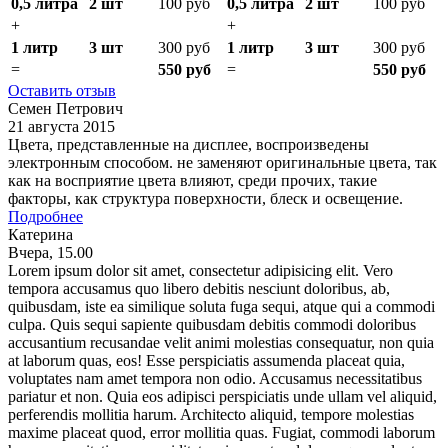
0,5 литра
2 шт
100 руб
0,5 литра
2 шт
100 руб
+
+
1 литр
3 шт
300 руб
1 литр
3 шт
300 руб
=
550 руб
=
550 руб
Оставить отзыв
Семен Петрович
21 августа 2015
Цвета, представленные на дисплее, воспроизведены
электронным способом. не заменяют оригинальные цвета, так
как на восприятие цвета влияют, среди прочих, такие
факторы, как структура поверхности, блеск и освещение.
Подробнее
Катерина
Вчера, 15.00
Lorem ipsum dolor sit amet, consectetur adipisicing elit. Vero
tempora accusamus quo libero debitis nesciunt doloribus, ab,
quibusdam, iste ea similique soluta fuga sequi, atque qui a commodi
culpa. Quis sequi sapiente quibusdam debitis commodi doloribus
accusantium recusandae velit animi molestias consequatur, non quia
at laborum quas, eos! Esse perspiciatis assumenda placeat quia,
voluptates nam amet tempora non odio. Accusamus necessitatibus
pariatur et non. Quia eos adipisci perspiciatis unde ullam vel aliquid,
perferendis mollitia harum. Architecto aliquid, tempore molestias
maxime placeat quod, error mollitia quas. Fugiat, commodi laborum