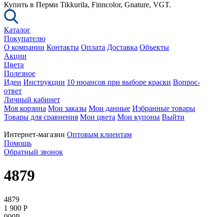
Купить в Перми Tikkurila, Finncolor, Gnature, VGT.
Каталог
Покупателю
О компании
Контакты
Оплата
Доставка
Объекты
Акции
Цвета
Полезное
Идеи
Инструкции
10 нюансов при выборе краски
Вопрос-
ответ
Личный кабинет
Моя корзина
Мои заказы
Мои данные
Избранные товары
Товары для сравнения
Мои цвета
Мои купоны
Выйти
Интернет-магазин
Оптовым клиентам
Помощь
Обратный звонок
4879
4879
1 900
P
900
P