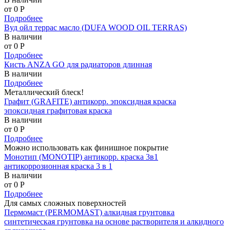
от 0
P
Подробнее
Вуд ойл террас масло (DUFA WOOD OIL TERRAS)
В наличии
от 0
P
Подробнее
Кисть ANZA GO для радиаторов длинная
В наличии
Подробнее
Металлический блеск!
Графит (GRAFITE) антикорр. эпоксидная краска
эпоксидная графитовая краска
В наличии
от 0
P
Подробнее
Можно использовать как финишное покрытие
Монотип (MONOTIP) антикорр. краска 3в1
антикоррозионная краска 3 в 1
В наличии
от 0
P
Подробнее
Для самых сложных поверхностей
Пермомаст (PERMOMAST) алкидная грунтовка
синтетическая грунтовка на основе растворителя и алкидного