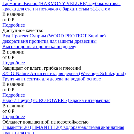
Гармония Велюр (HARMONY VELURE) глубокоматовая
краска для стен и потолков с бархатистым эффектом
В наличии
от 0
P
Подробнее
Доступное качество
Вуд Протект Суприм (WOOD PROTECT Suprime)
декоративня пропитка для защиты древесины
Высокопрочная пропитка по дереву
В наличии
от 0
P
Подробнее
Защищает от влаги, грибка и плесени!
875 G-Nature Антисептик для дерева (Wassriger Schutzgrund)
Грунт -антисептик для дерева на водной основе
В наличии
от 0
P
Подробнее
Евро 7 Пауэр (EURO POWER 7) краска интерьерная
В наличии
от 0
P
Подробнее
Обладает повышенной износостойкостью
Тимантти 20 (TIMANTTI 20) водоразбавляемая акрилатная
краска для стен