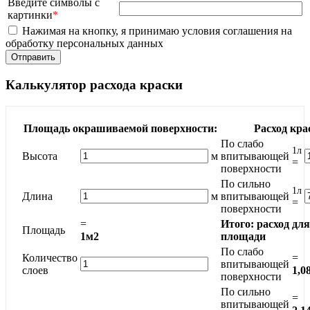
Введите символы с
картинки
*
Нажимая на кнопку, я принимаю условия соглашения на
обработку персональных данных
Калькулятор расхода краски
Площадь окрашиваемой поверхности:
Расход кра
По слабо
1л
Высота
м
впитывающей
=
поверхности
По сильно
1л
Длина
м
впитывающей
=
поверхности
=
Итого: расход дл
Площадь
1м2
площади
По слабо
Количество
=
впитывающей
слоев
1,0
поверхности
По сильно
=
впитывающей