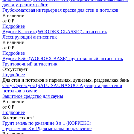
для внутренних работ
Глубокоматовая интерьерная краска для стен и потолков
В наличии
от 0
P
Подробнее
Вудекс Классик (WOODEX CLASSIC) антисептик
Лессирующий антисептик
В наличии
от 0
P
Подробнее
Вудекс Бейс (WOODEX BASE) грунтовочный антисептик
Грунтовочный антисептик
Отсутствует
Подробнее
Для стен и потолков в парильнях, душевых, раздевалках бань
Сату Саунасуоя (SATU SAUNASUOJA) защита для стен и
потолков в сауне
Защитное средство для сауны
В наличии
от 0
P
Подробнее
Быстро сохнет!
Грунт эмаль по ржавчине 3 в 1 (КОРРЕКС)
грунт-эмаль 3 в 1¶для металла по ржавчине
В наличии