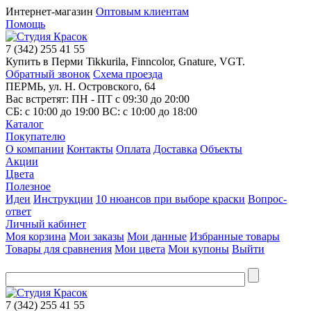
Интернет-магазин
Оптовым клиентам
Помощь
7
(342)
255 41 55
Купить в Перми Tikkurila, Finncolor, Gnature, VGT.
Обратный звонок
Схема проезда
ПЕРМЬ, ул. Н. Островского, 64
Вас встретят: ПН - ПТ
с 09:30 до 20:00
СБ:
с 10:00 до 19:00
ВС:
с 10:00 до 18:00
Каталог
Покупателю
О компании
Контакты
Оплата
Доставка
Объекты
Акции
Цвета
Полезное
Идеи
Инструкции
10 нюансов при выборе краски
Вопрос-
ответ
Личный кабинет
Моя корзина
Мои заказы
Мои данные
Избранные товары
Товары для сравнения
Мои цвета
Мои купоны
Выйти
7
(342)
255 41 55