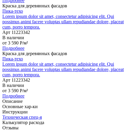
Подробнее
Краска для деревянных фасадов
Пика-техо
Lorem ipsum dolor sit amet, consectetur adipisicing elit. Qui
possimus animi facere voluptas ullam repudiandae dolore, placeat
cum, porro tempora.
Арт 11223342
В наличии
от
3 590
P
/м²
Подробнее
Краска для деревянных фасадов
Пика-техо
Lorem ipsum dolor sit amet, consectetur adipisicing elit. Qui
possimus animi facere voluptas ullam repudiandae dolore, placeat
cum, porro tempora.
Арт 11223342
В наличии
от
3 590
P
/м²
Подробнее
Описание
Основные хар-ки
Инструкции
Техническая спец-я
Калькулятор расхода
Отзывы