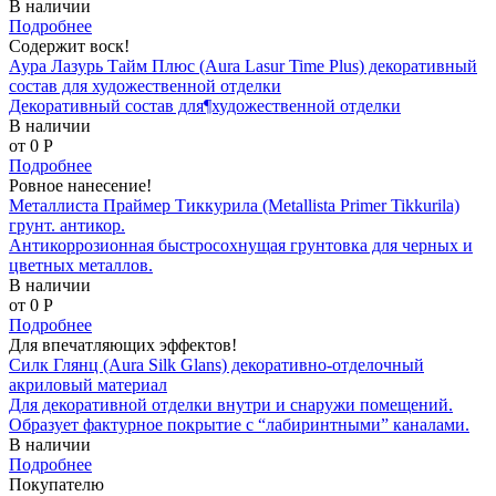
В наличии
Подробнее
Содержит воск!
Аура Лазурь Тайм Плюс (Aura Lasur Time Plus) декоративный
состав для художественной отделки
Декоративный состав для¶художественной отделки
В наличии
от 0
P
Подробнее
Ровное нанесение!
Металлиста Праймер Тиккурила (Metallista Primer Tikkurila)
грунт. антикор.
Антикоррозионная быстросохнущая грунтовка для черных и
цветных металлов.
В наличии
от 0
P
Подробнее
Для впечатляющих эффектов!
Силк Глянц (Aura Silk Glans) декоративно-отделочный
акриловый материал
Для декоративной отделки внутри и снаружи помещений.
Образует фактурное покрытие с “лабиринтными” каналами.
В наличии
Подробнее
Покупателю