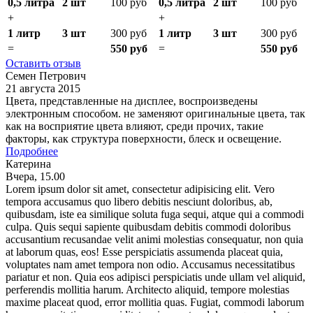
0,5 литра
2 шт
100 руб
0,5 литра
2 шт
100 руб
+
+
1 литр
3 шт
300 руб
1 литр
3 шт
300 руб
=
550 руб
=
550 руб
Оставить отзыв
Семен Петрович
21 августа 2015
Цвета, представленные на дисплее, воспроизведены
электронным способом. не заменяют оригинальные цвета, так
как на восприятие цвета влияют, среди прочих, такие
факторы, как структура поверхности, блеск и освещение.
Подробнее
Катерина
Вчера, 15.00
Lorem ipsum dolor sit amet, consectetur adipisicing elit. Vero
tempora accusamus quo libero debitis nesciunt doloribus, ab,
quibusdam, iste ea similique soluta fuga sequi, atque qui a commodi
culpa. Quis sequi sapiente quibusdam debitis commodi doloribus
accusantium recusandae velit animi molestias consequatur, non quia
at laborum quas, eos! Esse perspiciatis assumenda placeat quia,
voluptates nam amet tempora non odio. Accusamus necessitatibus
pariatur et non. Quia eos adipisci perspiciatis unde ullam vel aliquid,
perferendis mollitia harum. Architecto aliquid, tempore molestias
maxime placeat quod, error mollitia quas. Fugiat, commodi laborum