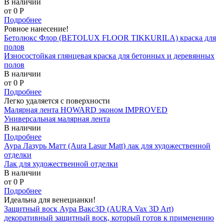
В наличии
от 0
P
Подробнее
Ровное нанесение!
Бетолюкс Флор (BETOLUX FLOOR TIKKURILA) краска для
полов
Износостойкая глянцевая краска для бетонных и деревянных
полов
В наличии
от 0
P
Подробнее
Легко удаляется с поверхности
Малярная лента HOWARD эконом IMPROVED
Универсальная малярная лента
В наличии
Подробнее
Аура Лазурь Матт (Aura Lasur Matt) лак для художественной
отделки
Лак для художественной отделки
В наличии
от 0
P
Подробнее
Идеальна для венецианки!
Защитный воск Аура Вакс3D (AURA Vax 3D Art)
декоративный защитный воск, который готов к применению