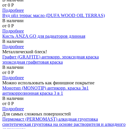
от 0
P
Подробнее
Вуд ойл террас масло (DUFA WOOD OIL TERRAS)
В наличии
от 0
P
Подробнее
Кисть ANZA GO для радиаторов длинная
В наличии
Подробнее
Металлический блеск!
Графит (GRAFITE) антикорр. эпоксидная краска
эпоксидная графитовая краска
В наличии
от 0
P
Подробнее
Можно использовать как финишное покрытие
Монотип (MONOTIP) антикорр. краска 3в1
антикоррозионная краска 3 в 1
В наличии
от 0
P
Подробнее
Для самых сложных поверхностей
Пермомаст (PERMOMAST) алкидная грунтовка
синтетическая грунтовка на основе растворителя и алкидного