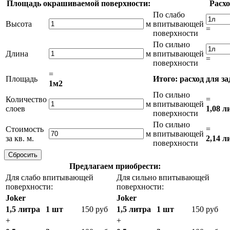
Площадь окрашиваемой поверхности:
Расхо
По слабо
Высота
м
впитывающей
=
поверхности
По сильно
Длина
м
впитывающей
=
поверхности
=
Площадь
Итого: расход для з
1м2
По сильно
Количество
=
м
впитывающей
слоев
1,08 л
поверхности
По сильно
Стоимость
=
м
впитывающей
за кв. м.
2,14 л
поверхности
Предлагаем приобрести:
Для слабо впитывающей
Для сильно впитывающей
поверхности:
поверхности:
Joker
Joker
1,5 литра
1 шт
150 руб
1,5 литра
1 шт
150 руб
+
+