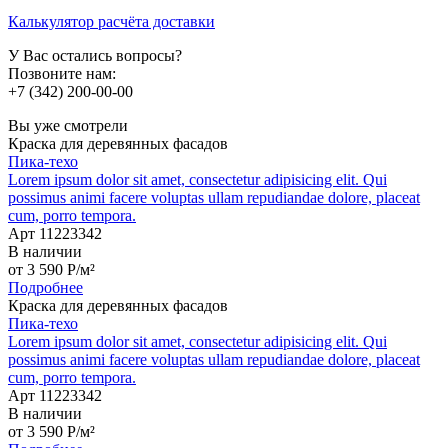
Калькулятор расчёта доставки
У Вас остались вопросы?
Позвоните нам:
+7 (342) 200-00-00
Вы уже смотрели
Краска для деревянных фасадов
Пика-техо
Lorem ipsum dolor sit amet, consectetur adipisicing elit. Qui
possimus animi facere voluptas ullam repudiandae dolore, placeat
cum, porro tempora.
Арт 11223342
В наличии
от
3 590
P
/м²
Подробнее
Краска для деревянных фасадов
Пика-техо
Lorem ipsum dolor sit amet, consectetur adipisicing elit. Qui
possimus animi facere voluptas ullam repudiandae dolore, placeat
cum, porro tempora.
Арт 11223342
В наличии
от
3 590
P
/м²