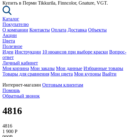
Купить в Перми Tikkurila, Finncolor, Gnature, VGT.
Каталог
Покупателю
О компании
Контакты
Оплата
Доставка
Объекты
Акции
Цвета
Полезное
Идеи
Инструкции
10 нюансов при выборе краски
Вопрос-
ответ
Личный кабинет
Моя корзина
Мои заказы
Мои данные
Избранные товары
Товары для сравнения
Мои цвета
Мои купоны
Выйти
Интернет-магазин
Оптовым клиентам
Помощь
Обратный звонок
4816
4816
1 900
P
900
P