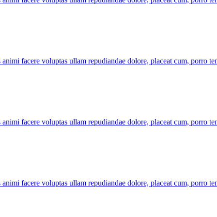
s animi facere voluptas ullam repudiandae dolore, placeat cum, porro t
s animi facere voluptas ullam repudiandae dolore, placeat cum, porro t
s animi facere voluptas ullam repudiandae dolore, placeat cum, porro t