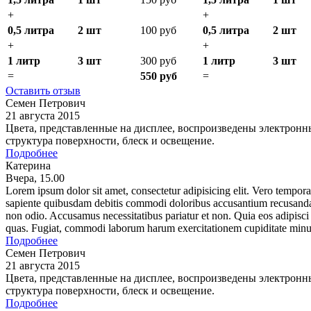
+
+
0,5 литра
2 шт
100 руб
0,5 литра
2 шт
+
+
1 литр
3 шт
300 руб
1 литр
3 шт
=
550 руб
=
Оставить отзыв
Семен Петрович
21 августа 2015
Цвета, представленные на дисплее, воспроизведены электронны
структура поверхности, блеск и освещение.
Подробнее
Катерина
Вчера, 15.00
Lorem ipsum dolor sit amet, consectetur adipisicing elit. Vero tempor
sapiente quibusdam debitis commodi doloribus accusantium recusandae
non odio. Accusamus necessitatibus pariatur et non. Quia eos adipisci 
quas. Fugiat, commodi laborum harum exercitationem cupiditate minu
Подробнее
Семен Петрович
21 августа 2015
Цвета, представленные на дисплее, воспроизведены электронны
структура поверхности, блеск и освещение.
Подробнее