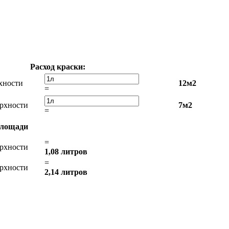
Расход краски:
хности
12м2
=
рхности
7м2
=
 площади
=
рхности
1,08 литров
=
рхности
2,14 литров