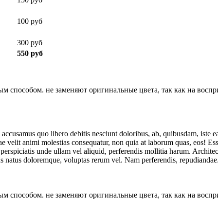
100 руб
300 руб
550 руб
м способом. не заменяют оригинальные цвета, так как на воспри
a accusamus quo libero debitis nesciunt doloribus, ab, quibusdam, iste e
 velit animi molestias consequatur, non quia at laborum quas, eos! Ess
perspiciatis unde ullam vel aliquid, perferendis mollitia harum. Archite
s natus doloremque, voluptas rerum vel. Nam perferendis, repudiandae
м способом. не заменяют оригинальные цвета, так как на воспри