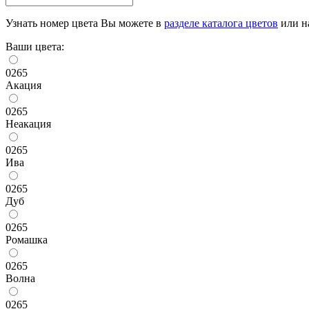
Узнать номер цвета Вы можете в
разделе каталога цветов
или на
Ваши цвета:
0265
Акация
0265
Неакация
0265
Ива
0265
Дуб
0265
Ромашка
0265
Волна
0265