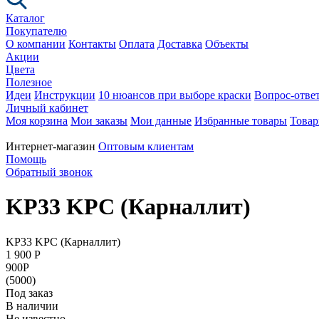
Каталог
Покупателю
О компании
Контакты
Оплата
Доставка
Объекты
Акции
Цвета
Полезное
Идеи
Инструкции
10 нюансов при выборе краски
Вопрос-отве
Личный кабинет
Моя корзина
Мои заказы
Мои данные
Избранные товары
Товар
Интернет-магазин
Оптовым клиентам
Помощь
Обратный звонок
KP33 KPC (Карналлит)
KP33 KPC (Карналлит)
1 900
P
900
P
(5000)
Под заказ
В наличии
Не известно