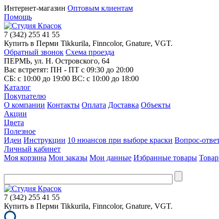
Интернет-магазин
Оптовым клиентам
Помощь
7
(342)
255 41 55
Купить в Перми Tikkurila, Finncolor, Gnature, VGT.
Обратный звонок
Схема проезда
ПЕРМЬ, ул. Н. Островского, 64
Вас встретят: ПН - ПТ
с 09:30 до 20:00
СБ:
с 10:00 до 19:00
ВС:
с 10:00 до 18:00
Каталог
Покупателю
О компании
Контакты
Оплата
Доставка
Объекты
Акции
Цвета
Полезное
Идеи
Инструкции
10 нюансов при выборе краски
Вопрос-отве
Личный кабинет
Моя корзина
Мои заказы
Мои данные
Избранные товары
Товар
7
(342)
255 41 55
Купить в Перми Tikkurila, Finncolor, Gnature, VGT.