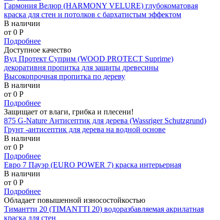
Гармония Велюр (HARMONY VELURE) глубокоматовая
краска для стен и потолков с бархатистым эффектом
В наличии
от 0
P
Подробнее
Доступное качество
Вуд Протект Суприм (WOOD PROTECT Suprime)
декоративня пропитка для защиты древесины
Высокопрочная пропитка по дереву
В наличии
от 0
P
Подробнее
Защищает от влаги, грибка и плесени!
875 G-Nature Антисептик для дерева (Wassriger Schutzgrund)
Грунт -антисептик для дерева на водной основе
В наличии
от 0
P
Подробнее
Евро 7 Пауэр (EURO POWER 7) краска интерьерная
В наличии
от 0
P
Подробнее
Обладает повышенной износостойкостью
Тимантти 20 (TIMANTTI 20) водоразбавляемая акрилатная
краска для стен