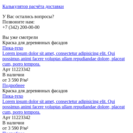
Калькулятор расчёта доставки
У Вас остались вопросы?
Позвоните нам:
+7 (342) 200-00-00
Вы уже смотрели
Краска для деревянных фасадов
Пика-техо
Lorem ipsum dolor sit amet, consectetur adipisicing elit. Qui
possimus animi facere voluptas ullam repudiandae dolore, placeat
cum, porro tempora.
Арт 11223342
В наличии
от
3 590
P
/м²
Подробнее
Краска для деревянных фасадов
Пика-техо
Lorem ipsum dolor sit amet, consectetur adipisicing elit. Qui
possimus animi facere voluptas ullam repudiandae dolore, placeat
cum, porro tempora.
Арт 11223342
В наличии
от
3 590
P
/м²