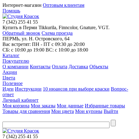
Интернет-магазин
Оптовым клиентам
Помощь
7
(342)
255 41 55
Купить в Перми Tikkurila, Finncolor, Gnature, VGT.
Обратный звонок
Схема проезда
ПЕРМЬ, ул. Н. Островского, 64
Вас встретят: ПН - ПТ
с 09:30 до 20:00
СБ:
с 10:00 до 19:00
ВС:
с 10:00 до 18:00
Каталог
Покупателю
О компании
Контакты
Оплата
Доставка
Объекты
Акции
Цвета
Полезное
Идеи
Инструкции
10 нюансов при выборе краски
Вопрос-
ответ
Личный кабинет
Моя корзина
Мои заказы
Мои данные
Избранные товары
Товары для сравнения
Мои цвета
Мои купоны
Выйти
7
(342)
255 41 55