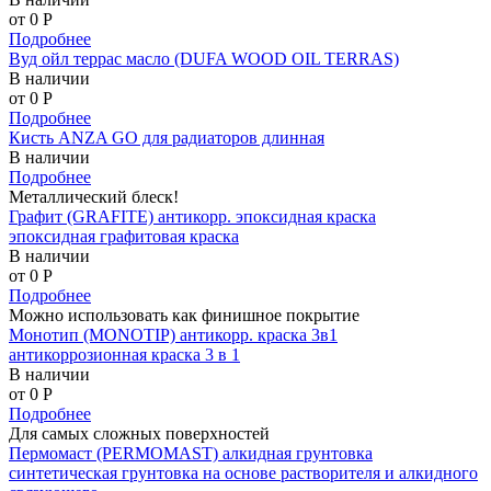
от 0
P
Подробнее
Вуд ойл террас масло (DUFA WOOD OIL TERRAS)
В наличии
от 0
P
Подробнее
Кисть ANZA GO для радиаторов длинная
В наличии
Подробнее
Металлический блеск!
Графит (GRAFITE) антикорр. эпоксидная краска
эпоксидная графитовая краска
В наличии
от 0
P
Подробнее
Можно использовать как финишное покрытие
Монотип (MONOTIP) антикорр. краска 3в1
антикоррозионная краска 3 в 1
В наличии
от 0
P
Подробнее
Для самых сложных поверхностей
Пермомаст (PERMOMAST) алкидная грунтовка
синтетическая грунтовка на основе растворителя и алкидного