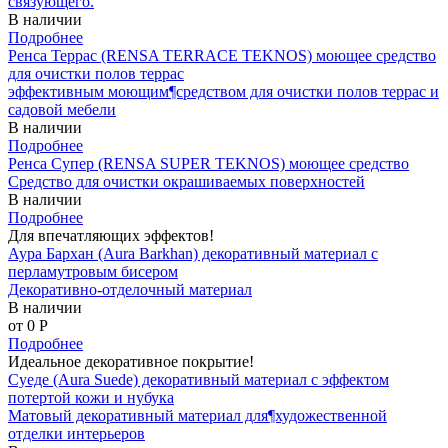
связующего.
В наличии
Подробнее
Ренса Террас (RENSA TERRACE TEKNOS) моющее средство
для очистки полов террас
эффективным моющим¶средством для очистки полов террас и
садовой мебели
В наличии
Подробнее
Ренса Супер (RENSA SUPER TEKNOS) моющее средство
Средство для очистки окрашиваемых поверхностей
В наличии
Подробнее
Для впечатляющих эффектов!
Аура Бархан (Aura Barkhan) декоративный материал с
перламутровым бисером
Декоративно-отделочный материал
В наличии
от 0
P
Подробнее
Идеальное декоративное покрытие!
Суеде (Aura Suede) декоративный материал с эффектом
потертой кожи и нубука
Матовый декоративный материал для¶художественной
отделки интерьеров