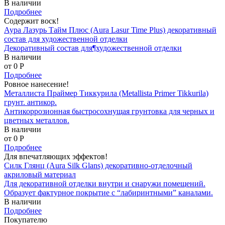
В наличии
Подробнее
Содержит воск!
Аура Лазурь Тайм Плюс (Aura Lasur Time Plus) декоративный
состав для художественной отделки
Декоративный состав для¶художественной отделки
В наличии
от 0
P
Подробнее
Ровное нанесение!
Металлиста Праймер Тиккурила (Metallista Primer Tikkurila)
грунт. антикор.
Антикоррозионная быстросохнущая грунтовка для черных и
цветных металлов.
В наличии
от 0
P
Подробнее
Для впечатляющих эффектов!
Силк Глянц (Aura Silk Glans) декоративно-отделочный
акриловый материал
Для декоративной отделки внутри и снаружи помещений.
Образует фактурное покрытие с “лабиринтными” каналами.
В наличии
Подробнее
Покупателю