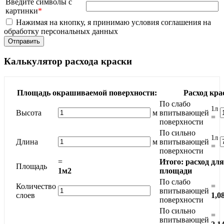
Введите символы с
картинки
*
Нажимая на кнопку, я принимаю условия соглашения на
обработку персональных данных
Калькулятор расхода краски
Площадь окрашиваемой поверхности:
Расход кра
По слабо
1л
Высота
м
впитывающей
=
поверхности
По сильно
1л
Длина
м
впитывающей
=
поверхности
=
Итого: расход дл
Площадь
1м2
площади
По слабо
Количество
=
впитывающей
слоев
1,0
поверхности
По сильно
=
впитывающей