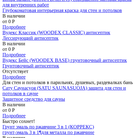
для внутренних работ
Глубокоматовая интерьерная краска для стен и потолков
В наличии
от 0
P
Подробнее
Вудекс Классик (WOODEX CLASSIC) антисептик
Лессирующий антисептик
В наличии
от 0
P
Подробнее
Вудекс Бейс (WOODEX BASE) грунтовочный антисептик
Грунтовочный антисептик
Отсутствует
Подробнее
Для стен и потолков в парильнях, душевых, раздевалках бань
Сату Саунасуоя (SATU SAUNASUOJA) защита для стен и
потолков в сауне
Защитное средство для сауны
В наличии
от 0
P
Подробнее
Быстро сохнет!
Грунт эмаль по ржавчине 3 в 1 (КОРРЕКС)
грунт-эмаль 3 в 1¶для металла по ржавчине
В наличии