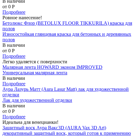
В наличии
от 0
P
Подробнее
Ровное нанесение!
Бетолюкс Флор (BETOLUX FLOOR TIKKURILA) краска для
полов
Износостойкая глянцевая краска для бетонных и деревянных
полов
В наличии
от 0
P
Подробнее
Легко удаляется с поверхности
Малярная лента HOWARD эконом IMPROVED
Универсальная малярная лента
В наличии
Подробнее
Аура Лазурь Матт (Aura Lasur Matt) лак для художественной
отделки
Лак для художественной отделки
В наличии
от 0
P
Подробнее
Идеальна для венецианки!
Защитный воск Аура Вакс3D (AURA Vax 3D Art)
декоративный защитный воск, который готов к применению