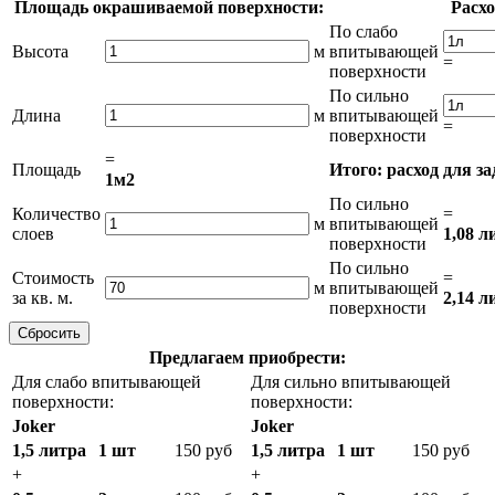
Площадь окрашиваемой поверхности:
Расхо
По слабо
Высота
м
впитывающей
=
поверхности
По сильно
Длина
м
впитывающей
=
поверхности
=
Площадь
Итого: расход для з
1м2
По сильно
Количество
=
м
впитывающей
слоев
1,08 л
поверхности
По сильно
Стоимость
=
м
впитывающей
за кв. м.
2,14 л
поверхности
Предлагаем приобрести:
Для слабо впитывающей
Для сильно впитывающей
поверхности:
поверхности:
Joker
Joker
1,5 литра
1 шт
150 руб
1,5 литра
1 шт
150 руб
+
+