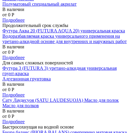
Полуматовый специальный акрилат
В наличии
от 0
P
Подробнее
Продолжительный срок службы
Футура Аква 20 (FUTURA AQUA 20) универсальная краска
Водоразбавляемая краска универсального применения на
уретано-алкидной основе для внутренних и наружных работ
В наличии
от 0
P
Подробнее
Для самых сложных поверхностей
Футура 3 (FUTURA 3) уретано-алкидная универсальная
грунт-краска
Адгезионная грунтовка
В наличии
от 0
P
Подробнее
Сату Лаудесуоя (SATU LAUDESUOJA) Масло для полок
Масло для полков
В наличии
от 0
P
Подробнее
Быстросохнущая на водной основе
Биора баланс (BIORA BALANS) совершенно матовая краска