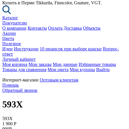
Купить в Перми Tikkurila, Finncolor, Gnature, VGT.
Каталог
Покупателю
О компании
Контакты
Оплата
Доставка
Объекты
Акции
Цвета
Полезное
Идеи
Инструкции
10 нюансов при выборе краски
Вопрос-
ответ
Личный кабинет
Моя корзина
Мои заказы
Мои данные
Избранные товары
Товары для сравнения
Мои цвета
Мои купоны
Выйти
Интернет-магазин
Оптовым клиентам
Помощь
Обратный звонок
593X
593X
1 900
P
900
P