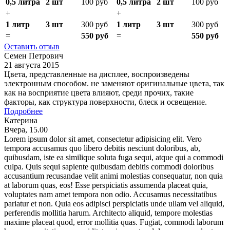
0,5 литра
2 шт
100 руб
0,5 литра
2 шт
100 руб
+
+
1 литр
3 шт
300 руб
1 литр
3 шт
300 руб
=
550 руб
=
550 руб
Оставить отзыв
Семен Петрович
21 августа 2015
Цвета, представленные на дисплее, воспроизведены
электронным способом. не заменяют оригинальные цвета, так
как на восприятие цвета влияют, среди прочих, такие
факторы, как структура поверхности, блеск и освещение.
Подробнее
Катерина
Вчера, 15.00
Lorem ipsum dolor sit amet, consectetur adipisicing elit. Vero
tempora accusamus quo libero debitis nesciunt doloribus, ab,
quibusdam, iste ea similique soluta fuga sequi, atque qui a commodi
culpa. Quis sequi sapiente quibusdam debitis commodi doloribus
accusantium recusandae velit animi molestias consequatur, non quia
at laborum quas, eos! Esse perspiciatis assumenda placeat quia,
voluptates nam amet tempora non odio. Accusamus necessitatibus
pariatur et non. Quia eos adipisci perspiciatis unde ullam vel aliquid,
perferendis mollitia harum. Architecto aliquid, tempore molestias
maxime placeat quod, error mollitia quas. Fugiat, commodi laborum