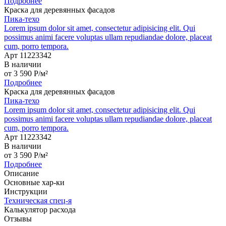
Подробнее
Краска для деревянных фасадов
Пика-техо
Lorem ipsum dolor sit amet, consectetur adipisicing elit. Qui
possimus animi facere voluptas ullam repudiandae dolore, placeat
cum, porro tempora.
Арт 11223342
В наличии
от
3 590
P
/м²
Подробнее
Краска для деревянных фасадов
Пика-техо
Lorem ipsum dolor sit amet, consectetur adipisicing elit. Qui
possimus animi facere voluptas ullam repudiandae dolore, placeat
cum, porro tempora.
Арт 11223342
В наличии
от
3 590
P
/м²
Подробнее
Описание
Основные хар-ки
Инструкции
Техническая спец-я
Калькулятор расхода
Отзывы