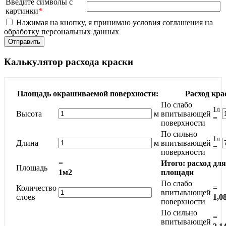
Введите символы с
картинки
*
Нажимая на кнопку, я принимаю условия соглашения на
обработку персональных данных
Калькулятор расхода краски
Площадь окрашиваемой поверхности:
Расход кра
По слабо
1л
Высота
м
впитывающей
=
поверхности
По сильно
1л
Длина
м
впитывающей
=
поверхности
=
Итого: расход дл
Площадь
1м2
площади
По слабо
Количество
=
впитывающей
слоев
1,0
поверхности
По сильно
=
впитывающей