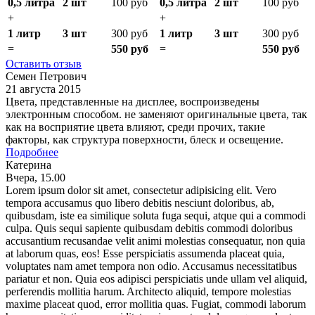
0,5 литра
2 шт
100 руб
0,5 литра
2 шт
100 руб
+
+
1 литр
3 шт
300 руб
1 литр
3 шт
300 руб
=
550 руб
=
550 руб
Оставить отзыв
Семен Петрович
21 августа 2015
Цвета, представленные на дисплее, воспроизведены
электронным способом. не заменяют оригинальные цвета, так
как на восприятие цвета влияют, среди прочих, такие
факторы, как структура поверхности, блеск и освещение.
Подробнее
Катерина
Вчера, 15.00
Lorem ipsum dolor sit amet, consectetur adipisicing elit. Vero
tempora accusamus quo libero debitis nesciunt doloribus, ab,
quibusdam, iste ea similique soluta fuga sequi, atque qui a commodi
culpa. Quis sequi sapiente quibusdam debitis commodi doloribus
accusantium recusandae velit animi molestias consequatur, non quia
at laborum quas, eos! Esse perspiciatis assumenda placeat quia,
voluptates nam amet tempora non odio. Accusamus necessitatibus
pariatur et non. Quia eos adipisci perspiciatis unde ullam vel aliquid,
perferendis mollitia harum. Architecto aliquid, tempore molestias
maxime placeat quod, error mollitia quas. Fugiat, commodi laborum