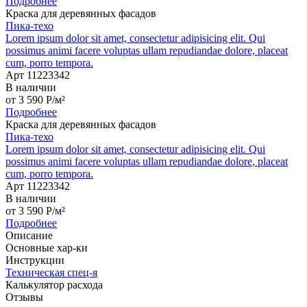
Подробнее
Краска для деревянных фасадов
Пика-техо
Lorem ipsum dolor sit amet, consectetur adipisicing elit. Qui
possimus animi facere voluptas ullam repudiandae dolore, placeat
cum, porro tempora.
Арт 11223342
В наличии
от
3 590
P
/м²
Подробнее
Краска для деревянных фасадов
Пика-техо
Lorem ipsum dolor sit amet, consectetur adipisicing elit. Qui
possimus animi facere voluptas ullam repudiandae dolore, placeat
cum, porro tempora.
Арт 11223342
В наличии
от
3 590
P
/м²
Подробнее
Описание
Основные хар-ки
Инструкции
Техническая спец-я
Калькулятор расхода
Отзывы