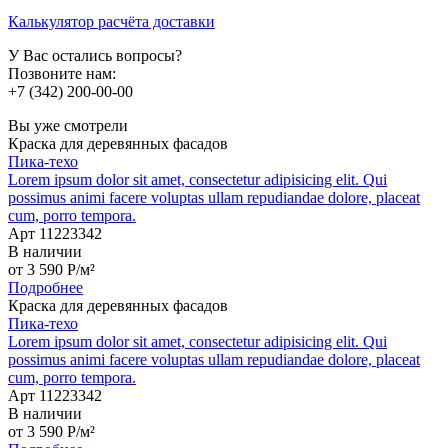
Калькулятор расчёта доставки
У Вас остались вопросы?
Позвоните нам:
+7 (342) 200-00-00
Вы уже смотрели
Краска для деревянных фасадов
Пика-техо
Lorem ipsum dolor sit amet, consectetur adipisicing elit. Qui
possimus animi facere voluptas ullam repudiandae dolore, placeat
cum, porro tempora.
Арт 11223342
В наличии
от
3 590
P
/м²
Подробнее
Краска для деревянных фасадов
Пика-техо
Lorem ipsum dolor sit amet, consectetur adipisicing elit. Qui
possimus animi facere voluptas ullam repudiandae dolore, placeat
cum, porro tempora.
Арт 11223342
В наличии
от
3 590
P
/м²