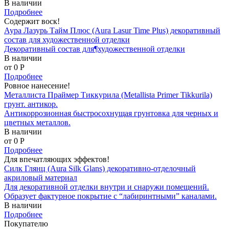
В наличии
Подробнее
Содержит воск!
Аура Лазурь Тайм Плюс (Aura Lasur Time Plus) декоративный
состав для художественной отделки
Декоративный состав для¶художественной отделки
В наличии
от 0
P
Подробнее
Ровное нанесение!
Металлиста Праймер Тиккурила (Metallista Primer Tikkurila)
грунт. антикор.
Антикоррозионная быстросохнущая грунтовка для черных и
цветных металлов.
В наличии
от 0
P
Подробнее
Для впечатляющих эффектов!
Силк Глянц (Aura Silk Glans) декоративно-отделочный
акриловый материал
Для декоративной отделки внутри и снаружи помещений.
Образует фактурное покрытие с “лабиринтными” каналами.
В наличии
Подробнее
Покупателю