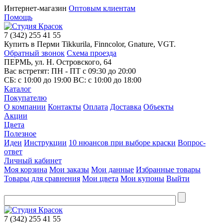
Интернет-магазин
Оптовым клиентам
Помощь
7
(342)
255 41 55
Купить в Перми Tikkurila, Finncolor, Gnature, VGT.
Обратный звонок
Схема проезда
ПЕРМЬ, ул. Н. Островского, 64
Вас встретят: ПН - ПТ
с 09:30 до 20:00
СБ:
с 10:00 до 19:00
ВС:
с 10:00 до 18:00
Каталог
Покупателю
О компании
Контакты
Оплата
Доставка
Объекты
Акции
Цвета
Полезное
Идеи
Инструкции
10 нюансов при выборе краски
Вопрос-
ответ
Личный кабинет
Моя корзина
Мои заказы
Мои данные
Избранные товары
Товары для сравнения
Мои цвета
Мои купоны
Выйти
7
(342)
255 41 55