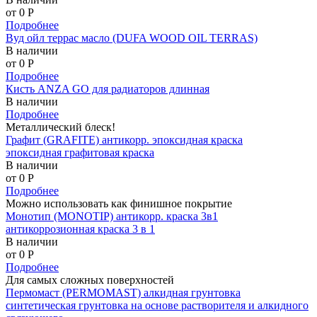
от 0
P
Подробнее
Вуд ойл террас масло (DUFA WOOD OIL TERRAS)
В наличии
от 0
P
Подробнее
Кисть ANZA GO для радиаторов длинная
В наличии
Подробнее
Металлический блеск!
Графит (GRAFITE) антикорр. эпоксидная краска
эпоксидная графитовая краска
В наличии
от 0
P
Подробнее
Можно использовать как финишное покрытие
Монотип (MONOTIP) антикорр. краска 3в1
антикоррозионная краска 3 в 1
В наличии
от 0
P
Подробнее
Для самых сложных поверхностей
Пермомаст (PERMOMAST) алкидная грунтовка
синтетическая грунтовка на основе растворителя и алкидного