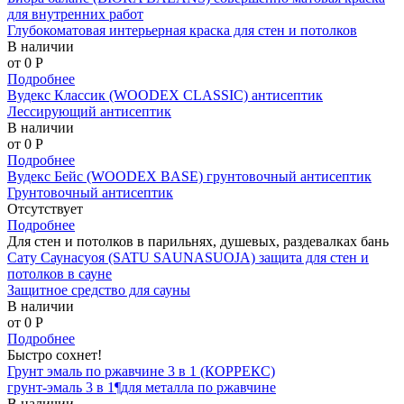
для внутренних работ
Глубокоматовая интерьерная краска для стен и потолков
В наличии
от 0
P
Подробнее
Вудекс Классик (WOODEX CLASSIC) антисептик
Лессирующий антисептик
В наличии
от 0
P
Подробнее
Вудекс Бейс (WOODEX BASE) грунтовочный антисептик
Грунтовочный антисептик
Отсутствует
Подробнее
Для стен и потолков в парильнях, душевых, раздевалках бань
Сату Саунасуоя (SATU SAUNASUOJA) защита для стен и
потолков в сауне
Защитное средство для сауны
В наличии
от 0
P
Подробнее
Быстро сохнет!
Грунт эмаль по ржавчине 3 в 1 (КОРРЕКС)
грунт-эмаль 3 в 1¶для металла по ржавчине
В наличии