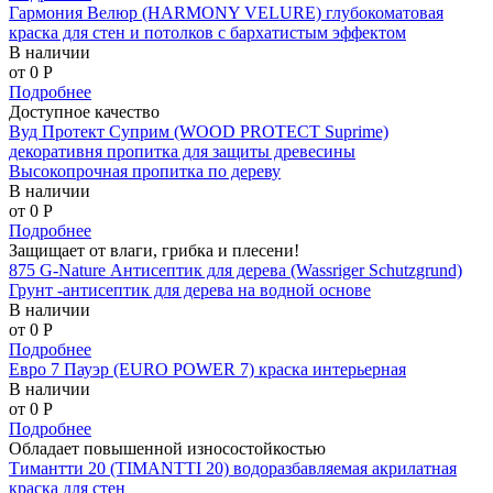
Гармония Велюр (HARMONY VELURE) глубокоматовая
краска для стен и потолков с бархатистым эффектом
В наличии
от 0
P
Подробнее
Доступное качество
Вуд Протект Суприм (WOOD PROTECT Suprime)
декоративня пропитка для защиты древесины
Высокопрочная пропитка по дереву
В наличии
от 0
P
Подробнее
Защищает от влаги, грибка и плесени!
875 G-Nature Антисептик для дерева (Wassriger Schutzgrund)
Грунт -антисептик для дерева на водной основе
В наличии
от 0
P
Подробнее
Евро 7 Пауэр (EURO POWER 7) краска интерьерная
В наличии
от 0
P
Подробнее
Обладает повышенной износостойкостью
Тимантти 20 (TIMANTTI 20) водоразбавляемая акрилатная
краска для стен