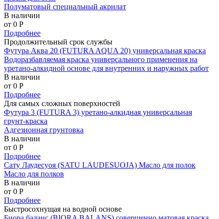
Полуматовый специальный акрилат
В наличии
от 0
P
Подробнее
Продолжительный срок службы
Футура Аква 20 (FUTURA AQUA 20) универсальная краска
Водоразбавляемая краска универсального применения на
уретано-алкидной основе для внутренних и наружных работ
В наличии
от 0
P
Подробнее
Для самых сложных поверхностей
Футура 3 (FUTURA 3) уретано-алкидная универсальная
грунт-краска
Адгезионная грунтовка
В наличии
от 0
P
Подробнее
Сату Лаудесуоя (SATU LAUDESUOJA) Масло для полок
Масло для полков
В наличии
от 0
P
Подробнее
Быстросохнущая на водной основе
Биора баланс (BIORA BALANS) совершенно матовая краска