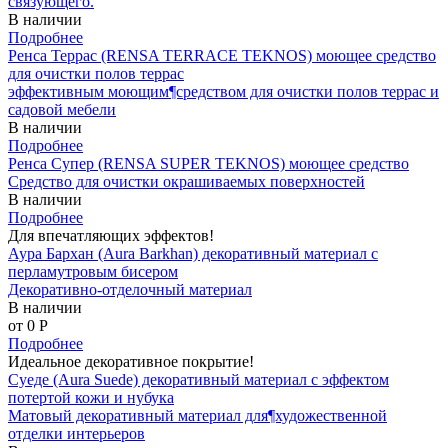
связующего.
В наличии
Подробнее
Ренса Террас (RENSA TERRACE TEKNOS) моющее средство
для очистки полов террас
эффективным моющим¶средством для очистки полов террас и
садовой мебели
В наличии
Подробнее
Ренса Супер (RENSA SUPER TEKNOS) моющее средство
Средство для очистки окрашиваемых поверхностей
В наличии
Подробнее
Для впечатляющих эффектов!
Аура Бархан (Aura Barkhan) декоративный материал с
перламутровым бисером
Декоративно-отделочный материал
В наличии
от 0
P
Подробнее
Идеальное декоративное покрытие!
Суеде (Aura Suede) декоративный материал с эффектом
потертой кожи и нубука
Матовый декоративный материал для¶художественной
отделки интерьеров