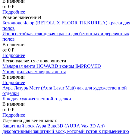
В наличии
от 0
P
Подробнее
Ровное нанесение!
Бетолюкс Флор (BETOLUX FLOOR TIKKURILA) краска для
полов
Износостойкая глянцевая краска для бетонных и деревянных
полов
В наличии
от 0
P
Подробнее
Легко удаляется с поверхности
Малярная лента HOWARD эконом IMPROVED
Универсальная малярная лента
В наличии
Подробнее
Аура Лазурь Матт (Aura Lasur Matt) лак для художественной
отделки
Лак для художественной отделки
В наличии
от 0
P
Подробнее
Идеальна для венецианки!
Защитный воск Аура Вакс3D (AURA Vax 3D Art)
декоративный защитный воск, который готов к применению