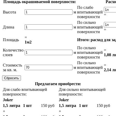
Площадь окрашиваемой поверхности:
Расхо
По слабо
Высота
м
впитывающей
=
поверхности
По сильно
Длина
м
впитывающей
=
поверхности
=
Площадь
Итого: расход для з
1м2
По сильно
Количество
=
м
впитывающей
слоев
1,08 л
поверхности
По сильно
Стоимость
=
м
впитывающей
за кв. м.
2,14 л
поверхности
Предлагаем приобрести:
Для слабо впитывающей
Для сильно впитывающей
поверхности:
поверхности:
Joker
Joker
1,5 литра
1 шт
150 руб
1,5 литра
1 шт
150 руб
+
+