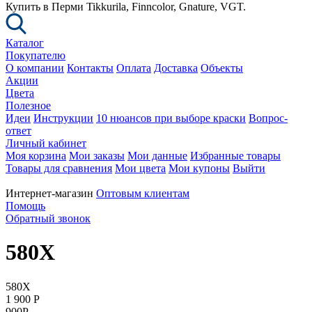
Купить в Перми Tikkurila, Finncolor, Gnature, VGT.
Каталог
Покупателю
О компании
Контакты
Оплата
Доставка
Объекты
Акции
Цвета
Полезное
Идеи
Инструкции
10 нюансов при выборе краски
Вопрос-
ответ
Личный кабинет
Моя корзина
Мои заказы
Мои данные
Избранные товары
Товары для сравнения
Мои цвета
Мои купоны
Выйти
Интернет-магазин
Оптовым клиентам
Помощь
Обратный звонок
580X
580X
1 900
P
900
P